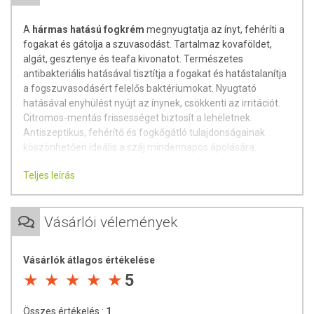
A
hármas hatású fogkrém
megnyugtatja az ínyt, fehéríti a
fogakat és gátolja a szuvasodást. Tartalmaz kovaföldet,
algát, gesztenye és teafa kivonatot. Természetes
antibakteriális hatásával tisztítja a fogakat és hatástalanítja
a fogszuvasodásért felelős baktériumokat. Nyugtató
hatásával enyhülést nyújt az ínynek, csökkenti az irritációt.
Citromos-mentás frissességet biztosít a leheletnek.
Antiszeptikus, fehérítő és fogkőgátló tulajdonságainak
köszönhetően ideális a száj mindennapos ápolására.
Bioaktív, természetes, bio összetevők:
Teljes leírás
Vadgesztenye: természetes ínyvédő hatás
Teafa: természetes antiszeptikus hatás
Vásárlói vélemények
Kova (szilícium-dioxid): természetes fehérítő
Aloe vera: természetes nyugtató hatás
Izlandi zuzmó: természetes fehérítő
Vásárlók átlagos értékelése
Mentol: természetes frissítő íz
5
Jótékony hatások:
Összes értékelés :
1