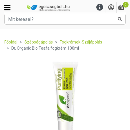
0
Kere
Főoldal
Szépségápolás
Fogkrémek-Szájápolás
Dr. Organic Bio Teafa fogkrém 100ml