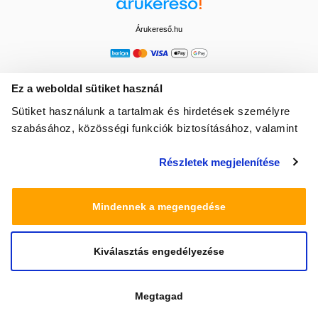
Árukereső.hu
Ez a weboldal sütiket használ
Sütiket használunk a tartalmak és hirdetések személyre
szabásához, közösségi funkciók biztosításához, valamint
weboldalforgalmunk elemzéséhez. Ezenkívül közösségi
Részletek megjelenítése
média-, hirdető- és elemező partnereinkkel megosztjuk az
Ön weboldalhasználatra vonatkozó adatait, akik
kombinálhatják az adatokat más olyan adatokkal,
Mindennek a megengedése
amelyeket Ön adott meg számukra vagy az Ön által
használt más szolgáltatásokból gyűjtöttek.
Kiválasztás engedélyezése
© 2025 Minden jog fenntartva egeszsegbolt.hu
Megtagad