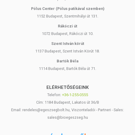
Pólus Center (Pólus patikával szemben)
1152 Budapest, Szentmihályi út 131.
Rákóczi út
1072 Budapest, Rákóczi út 10.
Szent István körút
1137 Budapest, Szent István Körút 18.
Bartók Béla
1114 Budapest, Bartók Béla út 71.
ELÉRHETŐSÉGEINK
Telefon:
+36-1-255-0555
Cím: 1184 Budapest, Lakatos út 36/B
Email: rendeles@egeszsegbolt.hu, Viszonteladói - Partneri - Sales:
sales@bioegeszseg.hu