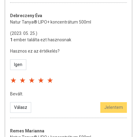
kivonat, máriatövis (Silybum marianum Gaertn.) termés kivonat.
Hatóanyagok az napi adagban
az 25 ml-ben
Debreczeny Éva
Natur Tanya® LIPO+ koncentrátum 500ml
Fruktooligoszacharid (élelmi rost)
az 50 mg
(2023. 05. 25.)
Ananász (*Ananas sativus* Schult.) szár kivonat
az 50 mg
1
ember találta ezt hasznosnak
(az 250 GDU*/g)
Hasznos ez az értékelés?
Papaya (*Carica papaya L.)* termés kivonat 4:1
az 50 mg
Igen
Édesgyökér (*Glycyrrhiza glabra* *L.*) kivonat
az 30 mg
*amelyből 19% glicirrizinsav*
az 5,7 mg
Articsóka (*Cynara scolymus L.*) levél kivonat
az 20 mg
Bevált.
*amelyből* *3% klorogénsav*
az 0,6 mg
Válasz
Jelentem
Kamilla (*Matricaria chamomilla L.*) virág kivonat
az 15 mg
*amelyből 0,3% apigenin*
az 45 µg
Remes Marianna
Komló (*Humulus lupulus L.*) toboz kivonat
az 15 mg