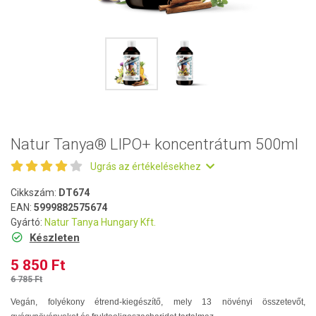
Natur Tanya® LIPO+ koncentrátum 500ml
Ugrás az értékelésekhez
Cikkszám:
DT674
EAN:
5999882575674
Gyártó:
Natur Tanya Hungary Kft.
Készleten
5 850 Ft
6 785 Ft
Vegán, folyékony étrend-kiegészítő, mely 13 növényi összetevőt,