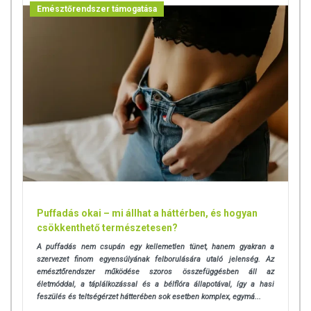
természetéből adódóan. A friss, aktuális információkat a termékek
Emésztőrendszer támogatása
csomagolásán találják meg.
Az étrend-kiegészítők az érvényben levő európai uniós szabályozás
szerint élelmiszereknek minősülnek, amelyek a hagyományos étrend
kiegészítését szolgálják, és koncentrált formában tartalmaznak
tápanyagokat. Bár az étrend-kiegészítők kedvező élettani
hatással rendelkezhetnek, amely egyénenként eltérő lehet, jelölésük,
megjelenítésük, és reklámozásuk során nem engedélyezett a
készítményeknek betegséget megelőző vagy gyógyító
hatást tulajdonítani.
A termék nem helyettesíti a kiegyensúlyozott, vegyes étrendet és az
egészséges életmódot!
Puffadás okai – mi állhat a háttérben, és hogyan
A termék nem gyógyít betegségeket! A termék nem az orvosi kezelés
csökkenthető természetesen?
helyettesítésére alkalmas! Betegség esetén használatát beszélje meg
kezelőorvosával. Az ajánlott napi fogyasztási mennyiséget ne lépje túl!
A puffadás nem csupán egy kellemetlen tünet, hanem gyakran a
szervezet finom egyensúlyának felborulására utaló jelenség. Az
Ne szedje a készítményt, ha az összetevők bármelyikére érzékeny
emésztőrendszer működése szoros összefüggésben áll az
vagy allergiás! Kisgyermektől elzárva tartandó!
életmóddal, a táplálkozással és a bélflóra állapotával, így a hasi
feszülés és teltségérzet hátterében sok esetben komplex, egymá...