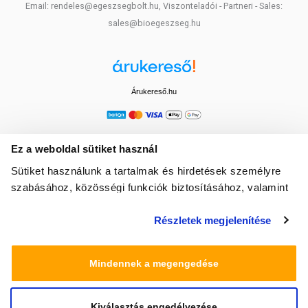
Email: rendeles@egeszsegbolt.hu, Viszonteladói - Partneri - Sales:
sales@bioegeszseg.hu
Árukereső.hu
Ez a weboldal sütiket használ
Sütiket használunk a tartalmak és hirdetések személyre
szabásához, közösségi funkciók biztosításához, valamint
weboldalforgalmunk elemzéséhez. Ezenkívül közösségi
Részletek megjelenítése
média-, hirdető- és elemező partnereinkkel megosztjuk az
Ön weboldalhasználatra vonatkozó adatait, akik
kombinálhatják az adatokat más olyan adatokkal,
Mindennek a megengedése
amelyeket Ön adott meg számukra vagy az Ön által
használt más szolgáltatásokból gyűjtöttek.
Kiválasztás engedélyezése