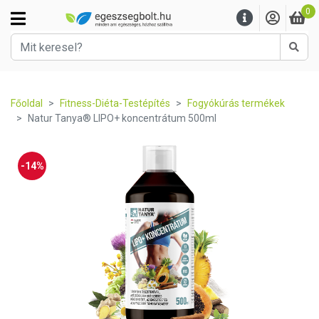
0
Kere
Főoldal
Fitness-Diéta-Testépítés
Fogyókúrás termékek
Natur Tanya® LIPO+ koncentrátum 500ml
-14%