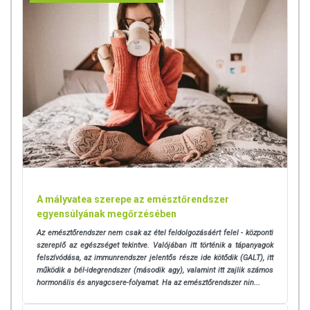
Máriatövis (*Silybum marianum* Gaertn.) termés
az 1,34 mg
kivonat
az 0,4 mg
*amelyből 30% szilimarin*
*GDU: enzimaktivitási egység
EGYÉB INFORMÁCIÓK
Tárolás: Száraz, hűvös helyen, gyermekek elől elzárva tartandó!
Felbontás után hűtőben tárolandó!
OGYÉI ny.sz: 22619/2019
100%-ban Magyar tulajdonú cég. Az termék megvásárlásával magyar
A mályvatea szerepe az emésztőrendszer
munkahelyeket támogat!
egyensúlyának megőrzésében
Az emésztőrendszer nem csak az étel feldolgozásáért felel - központi
szereplő az egészséget tekintve. Valójában itt történik a tápanyagok
Az oldalunkon lévő adatokat folyamatosan frissítjük, törekszünk arra,
felszívódása, az immunrendszer jelentős része ide kötődik (GALT), itt
hogy naprakészek legyenek. Szeretnénk felhívni azonban a figyelmet,
működik a bél-idegrendszer (második agy), valamint itt zajlik számos
hogy ennek ellenére a webshopon szereplő adatok (beleértve a
hormonális és anyagcsere-folyamat. Ha az emésztőrendszer nin...
termékfotókat, tápérték-, összetétel-, és allergén információkat is) csak
tájékoztató jellegűek, a tényleges értékek eltérhetnek az élelmiszerek