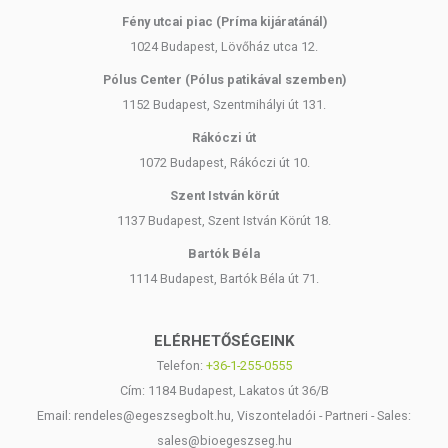
Fény utcai piac (Príma kijáratánál)
1024 Budapest, Lövőház utca 12.
Pólus Center (Pólus patikával szemben)
1152 Budapest, Szentmihályi út 131.
Rákóczi út
1072 Budapest, Rákóczi út 10.
Szent István körút
1137 Budapest, Szent István Körút 18.
Bartók Béla
1114 Budapest, Bartók Béla út 71.
ELÉRHETŐSÉGEINK
Telefon:
+36-1-255-0555
Cím: 1184 Budapest, Lakatos út 36/B
Email: rendeles@egeszsegbolt.hu, Viszonteladói - Partneri - Sales:
sales@bioegeszseg.hu