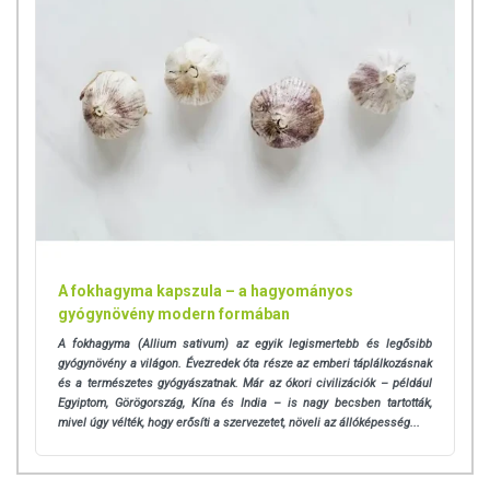
kiegészítését szolgálja, koncentrált tápanyagokkal. Habár az étrend-
kiegészítőknek lehetnek kedvező élettani hatásai, melyek
egyénenként eltérhetnek, jelölésük, megjelenítésük és reklámozásuk
során nem engedélyezett betegséget megelőző vagy gyógyító hatást
tulajdonítani nekik.
A termék nem helyettesíti a kiegyensúlyozott, változatos étrendet és az
egészséges életmódot!
A termék nem gyógyít betegségeket! Nem helyettesíti az orvosi
kezelést! Betegség esetén használatát beszélje meg kezelőorvosával.
Az ajánlott napi fogyasztási mennyiséget ne lépje túl! Ne szedje a
készítményt, ha az összetevők bármelyikére érzékeny vagy allergiás!
Kisgyermektől elzárva tartandó!
A fokhagyma kapszula – a hagyományos
gyógynövény modern formában
A fokhagyma (Allium sativum) az egyik legismertebb és legősibb
gyógynövény a világon. Évezredek óta része az emberi táplálkozásnak
és a természetes gyógyászatnak. Már az ókori civilizációk – például
Egyiptom, Görögország, Kína és India – is nagy becsben tartották,
mivel úgy vélték, hogy erősíti a szervezetet, növeli az állóképesség...