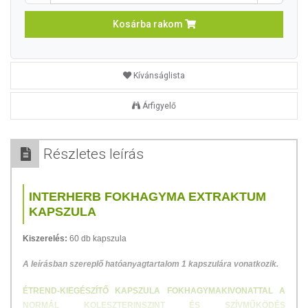
Kosárba rakom
Kívánságlista
Árfigyelő
Részletes leírás
INTERHERB FOKHAGYMA EXTRAKTUM
KAPSZULA
Kiszerelés:
60 db kapszula
A leírásban szereplő hatóanyagtartalom 1 kapszulára vonatkozik.
ÉTREND-KIEGÉSZÍTŐ KAPSZULA FOKHAGYMAKIVONATTAL A
NORMÁL KOLESZTERINSZINT ÉS SZÍVMŰKÖDÉS