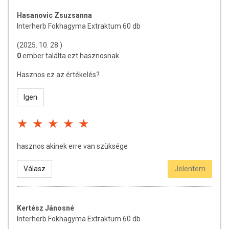
mennyiségű hatóanyagot biztosít.
Hasanovic Zsuzsanna
Interherb Fokhagyma Extraktum 60 db
FELHASZNÁLÁSI JAVASLAT
(2025. 10. 28.)
Javasolt fogyasztás:
Napi 1 kapszula. Lehetőleg főétkezést
0
ember találta ezt hasznosnak
követően, folyadékkal együtt bevenni. A kapszulát ne rágja szét!
Hasznos ez az értékelés?
Figyelmeztetés:
Nagyobb mennyiségben alkalmazva
Igen
növelheti a véralvadási időt. Véralvadásgátló gyógyszert
szedők számára a készítmény szedéséről egyeztessen
kezelőorvosukkal!
hasznos akinek erre van szüksége
ÖSSZETÉTEL
Válasz
Jelentem
Összetevők/kapszula:
tömegnövelő szer: mikrokristályos cellulóz;
fokhagyma (Allium sativum) kivonat (3% allicin tartalommal);
kapszulahéj (hidroxipropil-metil-cellulóz, zselésítő anyag: gellángumi);
csomósodást gátló anyagok: zsírsavak magnézium sója, talkum,
Kertész Jánosné
kolloid-szilícium-dioxid.
Interherb Fokhagyma Extraktum 60 db