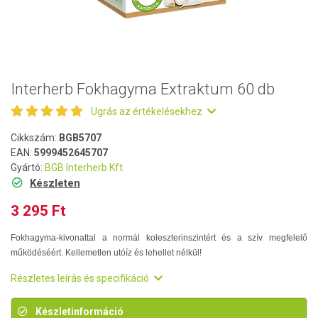
Interherb Fokhagyma Extraktum 60 db
Ugrás az értékelésekhez
Cikkszám:
BGB5707
EAN:
5999452645707
Gyártó:
BGB Interherb Kft.
Készleten
3 295 Ft
Fokhagyma-kivonattal a normál koleszterinszintért és a szív megfelelő
működéséért. Kellemetlen utóíz és lehellet nélkül!
Részletes leírás és specifikáció
Készletinformáció