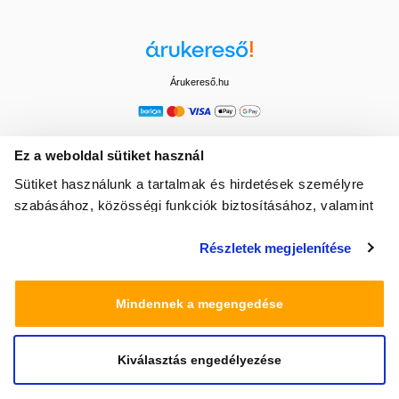
Árukereső.hu
Ez a weboldal sütiket használ
Sütiket használunk a tartalmak és hirdetések személyre
szabásához, közösségi funkciók biztosításához, valamint
weboldalforgalmunk elemzéséhez. Ezenkívül közösségi
Részletek megjelenítése
média-, hirdető- és elemező partnereinkkel megosztjuk az
Ön weboldalhasználatra vonatkozó adatait, akik
kombinálhatják az adatokat más olyan adatokkal,
Mindennek a megengedése
amelyeket Ön adott meg számukra vagy az Ön által
használt más szolgáltatásokból gyűjtöttek.
Kiválasztás engedélyezése
© 2025 Minden jog fenntartva egeszsegbolt.hu