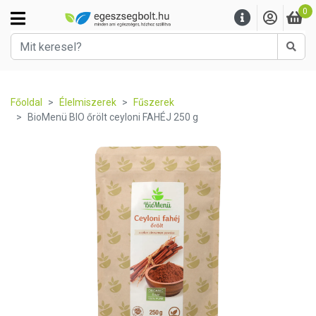
0
Kere
Főoldal
Élelmiszerek
Fűszerek
BioMenü BIO őrölt ceyloni FAHÉJ 250 g