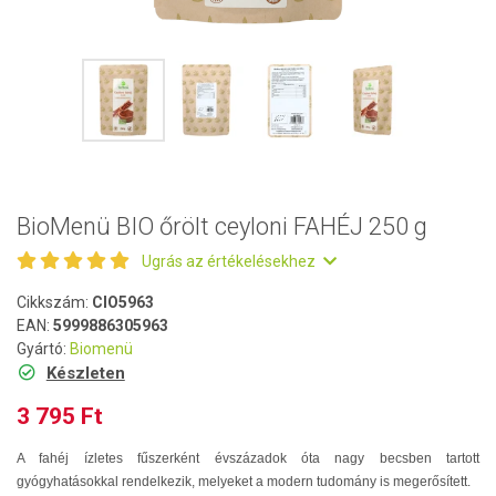
BioMenü BIO őrölt ceyloni FAHÉJ 250 g
Ugrás az értékelésekhez
Cikkszám:
CIO5963
EAN:
5999886305963
Gyártó:
Biomenü
Készleten
3 795 Ft
A fahéj ízletes fűszerként évszázadok óta nagy becsben tartott
gyógyhatásokkal rendelkezik, melyeket a modern tudomány is megerősített.