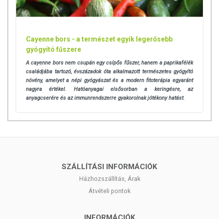
csökkentheti a rossz leheletet.
ADAGOLÁS
Cayenne bors - a természet egyik legerősebb
Egy adag = 5 g
gyógyító fűszere
1 adag naponta vagy ízlés szerint
A cayenne bors nem csupán egy csípős fűszer, hanem a paprikafélék
családjába tartozó, évszázadok óta alkalmazott természetes gyógyító
ÖSSZETÉTEL
növény, amelyet a népi gyógyászat és a modern fitoterápia egyaránt
nagyra értékel. Hatóanyagai elsősorban a keringésre, az
Összetevők:
100% bio fahéj (cinnamomum zeylanicum / verum)
anyagcserére és az immunrendszerre gyakorolnak jótékony hatást.
Bio; Vegán; Természetes anyagokból; Mesterséges ízesítőmentes;
Mesterséges színezékmentes; Tartósítószermentes; BSE/TSE mentes;
GMO mentes; Nem besugárzott; Hozzáadott cukrot nem tartalmaz;
Allergénmentes; Zsírmentes; Telített zsírban szegény; Cukormentes;
Élelmi rostban gazdag
SZÁLLÍTÁSI INFORMÁCIÓK
Tápérték adatok
/100 g
Házhozszállítás, Árak
Energia
887 kJ/212 kcal
Átvételi pontok
Zsír
0,3 g
- amelyben telített zsírsav
0,2 g
- amelyben egyszeresen telítetlen zsírsav
0,0 g
INFORMÁCIÓK