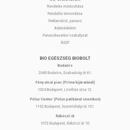
- amelyben többszörösen telítetlen zsírsav
0,0 g
Rendelés módosítása
Szénhidrát
18,9 g
Rendelés lemondása
- amelyben cukor
0,0 g
Reklamáció, panasz
Rost
61,5 g
Adatvédelem
Fehérje (protein)
3,7 g
Panaszkezelési szabályzat
Só
0,2 g
ÁSZF
Minőségi
Természetes termékről lévén szó, a táplálkozási
tulajdonságok változhatnak a környezeti feltételektől függően, illetve
az idő múlásával.
BIO EGÉSZSÉG BIOBOLT
Budaörs
TOVÁBBI TUDNIVALÓK
2040 Budaörs, Szabadság út 61.
Tárolás:
Jól zártan, száraz, hűvös, fénytől védett helyen
Fény utcai piac (Príma kijáratánál)
Származási hely:
Srí Lanka
1024 Budapest, Lövőház utca 12.
Pólus Center (Pólus patikával szemben)
ALLERGÉNEK
1152 Budapest, Szentmihályi út 131.
Igazoljuk, hogy a termék nem tartalmaz olyan anyagokat, amelyek
Rákóczi út
allergiát vagy intoleranciát okozhatnak összetevőként vagy kereszt-
szennyeződés útján a 1169/2011/EU rendelet II. mellékletében
1072 Budapest, Rákóczi út 10.
felsorolt allergének alapján. Kérjük, vegye figyelembe, hogy ez a