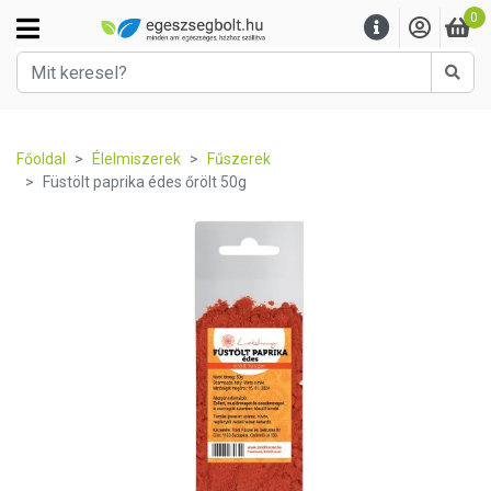
0
Kere
Főoldal
Élelmiszerek
Fűszerek
Füstölt paprika édes őrölt 50g