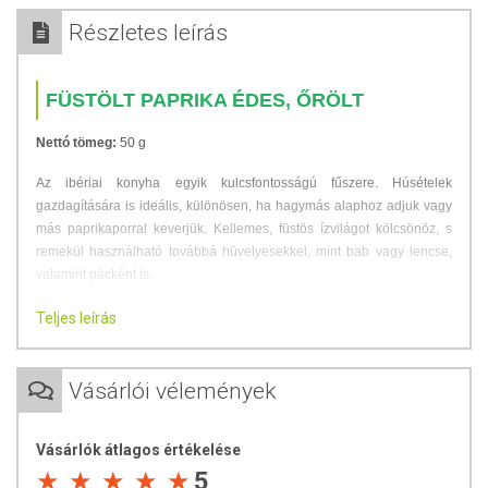
Részletes leírás
FÜSTÖLT PAPRIKA ÉDES, ŐRÖLT
Nettó tömeg:
50 g
Az ibériai konyha egyik kulcsfontosságú fűszere. Húsételek
gazdagítására is ideális, különösen, ha hagymás alaphoz adjuk vagy
más paprikaporral keverjük. Kellemes, füstös ízvilágot kölcsönöz, s
remekül használható továbbá hüvelyesekkel, mint bab vagy lencse,
valamint pácként is.
Tárolás:
Hűvös, száraz, napfénytől védett helyen tárolandó.
Teljes leírás
Származási hely:
Spanyolország
Vásárlói vélemények
Forgalmazza
: Toldi Fűszer és Delicates Bt.
Vásárlók átlagos értékelése
Az oldalunkon lévő adatokat folyamatosan frissítjük, törekszünk arra,
5
hogy naprakészek legyenek. Szeretnénk felhívni azonban a figyelmet,