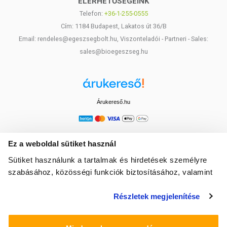
ELÉRHETŐSÉGEINK
Telefon:
+36-1-255-0555
Cím: 1184 Budapest, Lakatos út 36/B
Email: rendeles@egeszsegbolt.hu, Viszonteladói - Partneri - Sales:
sales@bioegeszseg.hu
Árukereső.hu
Ez a weboldal sütiket használ
Sütiket használunk a tartalmak és hirdetések személyre
szabásához, közösségi funkciók biztosításához, valamint
weboldalforgalmunk elemzéséhez. Ezenkívül közösségi
Részletek megjelenítése
média-, hirdető- és elemező partnereinkkel megosztjuk az
Ön weboldalhasználatra vonatkozó adatait, akik
kombinálhatják az adatokat más olyan adatokkal,