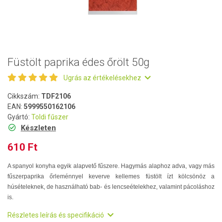
Füstölt paprika édes őrölt 50g
Ugrás az értékelésekhez
Cikkszám:
TDF2106
EAN:
5999550162106
Gyártó:
Toldi fűszer
Készleten
610 Ft
A spanyol konyha egyik alapvető fűszere. Hagymás alaphoz adva, vagy más
fűszerpaprika őrleménnyel keverve kellemes füstölt ízt kölcsönöz a
húsételeknek, de használható bab- és lencseételekhez, valamint pácoláshoz
is.
Részletes leírás és specifikáció