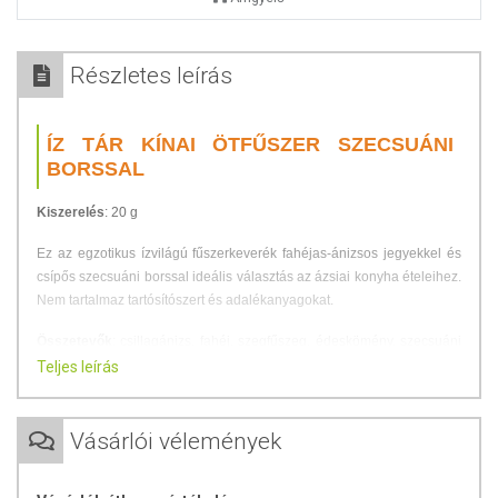
Részletes leírás
ÍZ TÁR KÍNAI ÖTFŰSZER SZECSUÁNI
BORSSAL
Kiszerelés
: 20 g
Ez az egzotikus ízvilágú fűszerkeverék fahéjas-ánizsos jegyekkel és
csípős szecsuáni borssal ideális választás az ázsiai konyha ételeihez.
Nem tartalmaz tartósítószert és adalékanyagokat.
Összetevők
: csillagánizs, fahéj, szegfűszeg, édeskömény, szecsuáni
bors.
Teljes leírás
TOVÁBBI TUDNIVALÓK
Vásárlói vélemények
Csomagolja és forgalmazza
: ÍZTÁR-Fűszermanufaktúra Kft.