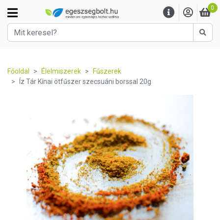
0
Kere
Főoldal
Élelmiszerek
Fűszerek
Íz Tár Kínai ötfűszer szecsuáni borssal 20g