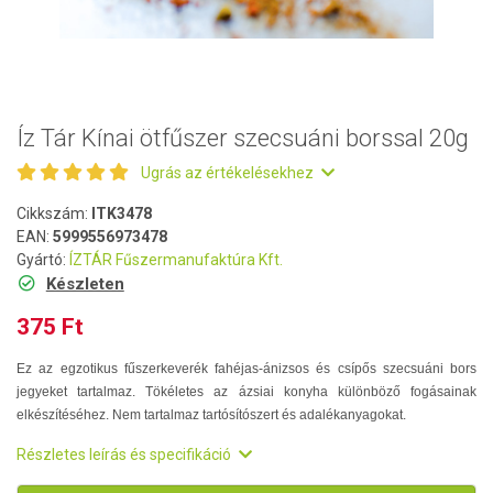
Íz Tár Kínai ötfűszer szecsuáni borssal 20g
Ugrás az értékelésekhez
Cikkszám:
ITK3478
EAN:
5999556973478
Gyártó:
ÍZTÁR Fűszermanufaktúra Kft.
Készleten
375 Ft
Ez az egzotikus fűszerkeverék fahéjas-ánizsos és csípős szecsuáni bors
jegyeket tartalmaz. Tökéletes az ázsiai konyha különböző fogásainak
elkészítéséhez. Nem tartalmaz tartósítószert és adalékanyagokat.
Részletes leírás és specifikáció