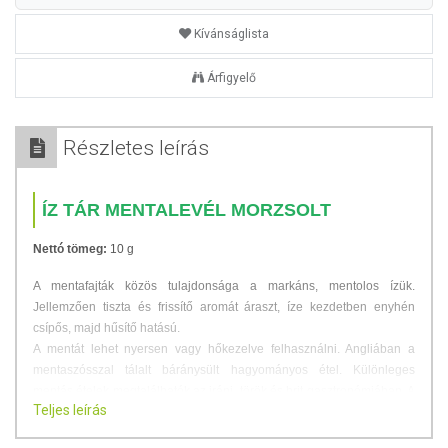
Kívánságlista
Árfigyelő
Részletes leírás
ÍZ TÁR MENTALEVÉL MORZSOLT
Nettó tömeg:
10 g
A mentafajták közös tulajdonsága a markáns, mentolos ízük.
Jellemzően tiszta és frissítő aromát áraszt, íze kezdetben enyhén
csípős, majd hűsítő hatású.
A mentát lehet nyersen vagy hőkezelve felhasználni. Angliában a
mentaszósszal tálalt báránysült hagyományos étel. Különleges
mentás ételek megtalálhatók az iráni, török és brit gasztronómiában. A
Teljes leírás
görög "keftedes"-t (húsgombóc) és a töltött szőlőlevél töltelékét is
mentával ízesítik. Emellett a desszertek dekorációjaként is kiválóan