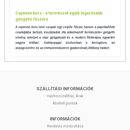
Cayenne bors - a természet egyik legerősebb
gyógyító fűszere
A cayenne bors nem csupán egy csípős fűszer, hanem a paprikafélék
családjába tartozó, évszázadok óta alkalmazott természetes gyógyító
növény, amelyet a népi gyógyászat és a modern fitoterápia egyaránt
nagyra értékel. Hatóanyagai elsősorban a keringésre, az
anyagcserére és az immunrendszerre gyakorolnak jótékony hatást.
SZÁLLÍTÁSI INFORMÁCIÓK
Házhozszállítás, Árak
Átvételi pontok
INFORMÁCIÓK
Rendelés módosítása