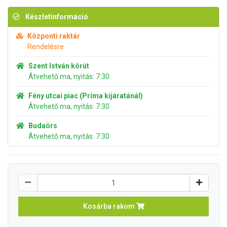
Készletinformáció
Központi raktár
Rendelésre
Szent István körút
Átvehető ma, nyitás: 7:30
Fény utcai piac (Príma kijáratánál)
Átvehető ma, nyitás: 7:30
Budaörs
Átvehető ma, nyitás: 7:30
Kosárba rakom