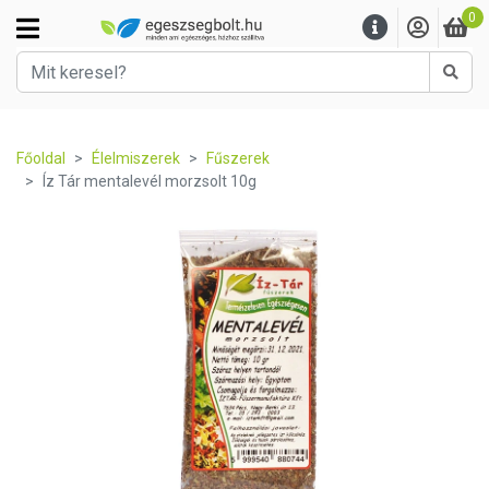
0
Kere
Főoldal
Élelmiszerek
Fűszerek
Íz Tár mentalevél morzsolt 10g