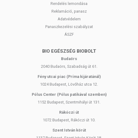
Rendelés lemondása
Reklamáció, panasz
Adatvédelem
Panaszkezelési szabályzat
ÁSZF
BIO EGÉSZSÉG BIOBOLT
Budaörs
2040 Budaörs, Szabadság út 61.
Fény utcai piac (Príma kijáratánál)
1024 Budapest, Lövőház utca 12.
Pólus Center (Pólus patikával szemben)
1152 Budapest, Szentmihályi út 131.
Rákóczi út
1072 Budapest, Rákóczi út 10.
Szent István körút
1137 Budapest, Szent István Körút 18.