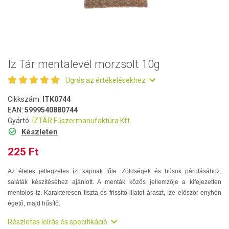
Íz Tár mentalevél morzsolt 10g
Ugrás az értékelésekhez
Cikkszám:
ITK0744
EAN:
5999540880744
Gyártó:
ÍZTÁR Fűszermanufaktúra Kft.
Készleten
225 Ft
Az ételek jellegzetes ízt kapnak tőle. Zöldségek és húsok párolásához,
saláták készítéséhez ajánlott. A menták közös jellemzője a kifejezetten
mentolos íz. Karakteresen tiszta és frissítő illatot áraszt, íze először enyhén
égető, majd hűsítő.
Részletes leírás és specifikáció