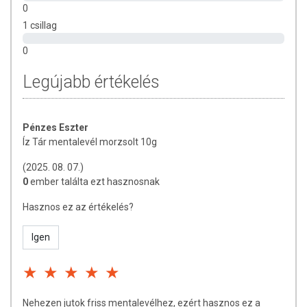
0
1 csillag
0
Legújabb értékelés
Pénzes Eszter
Íz Tár mentalevél morzsolt 10g
(2025. 08. 07.)
0
ember találta ezt hasznosnak
Hasznos ez az értékelés?
Igen
Nehezen jutok friss mentalevélhez, ezért hasznos ez a