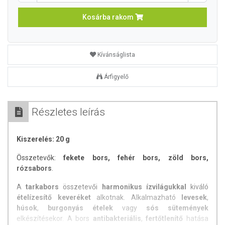
Kosárba rakom
Kívánságlista
Árfigyelő
Részletes leírás
Kiszerelés: 20 g
Összetevők:
fekete bors, fehér bors, zöld bors,
rózsabors
.
A
tarkabors
összetevői
harmonikus ízvilágukkal
kiváló
ételízesítő keveréket
alkotnak. Alkalmazható
levesek
,
húsok
,
burgonyás ételek
vagy
sós sütemények
elkészítésekor. A bors
antibakteriális
,
fertőtlenítő
hatása