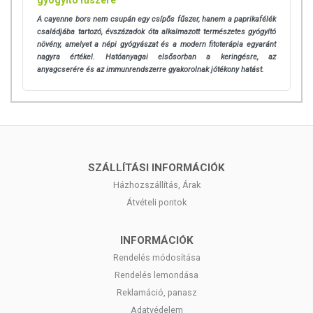
A cayenne bors nem csupán egy csípős fűszer, hanem a paprikafélék
családjába tartozó, évszázadok óta alkalmazott természetes gyógyító
növény, amelyet a népi gyógyászat és a modern fitoterápia egyaránt
nagyra értékel. Hatóanyagai elsősorban a keringésre, az
anyagcserére és az immunrendszerre gyakorolnak jótékony hatást.
SZÁLLÍTÁSI INFORMÁCIÓK
Házhozszállítás, Árak
Átvételi pontok
INFORMÁCIÓK
Rendelés módosítása
Rendelés lemondása
Reklamáció, panasz
Adatvédelem