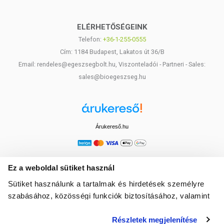
ELÉRHETŐSÉGEINK
Telefon:
+36-1-255-0555
Cím: 1184 Budapest, Lakatos út 36/B
Email: rendeles@egeszsegbolt.hu, Viszonteladói - Partneri - Sales:
sales@bioegeszseg.hu
Árukereső.hu
Ez a weboldal sütiket használ
Sütiket használunk a tartalmak és hirdetések személyre
szabásához, közösségi funkciók biztosításához, valamint
weboldalforgalmunk elemzéséhez. Ezenkívül közösségi
Részletek megjelenítése
média-, hirdető- és elemező partnereinkkel megosztjuk az