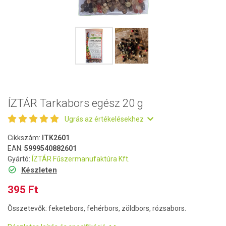
ÍZTÁR Tarkabors egész 20 g
Ugrás az értékelésekhez
Cikkszám:
ITK2601
EAN:
5999540882601
Gyártó:
ÍZTÁR Fűszermanufaktúra Kft.
Készleten
395 Ft
Összetevők: feketebors, fehérbors, zöldbors, rózsabors.