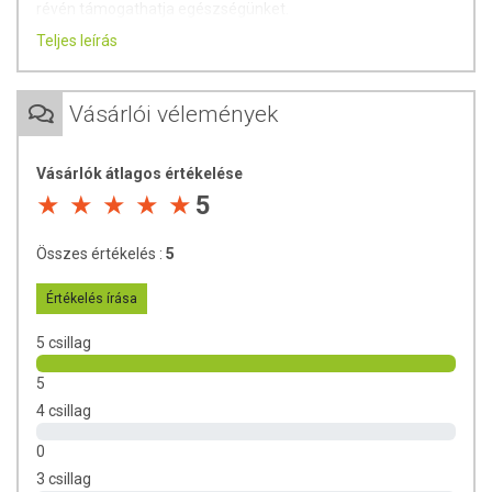
révén támogathatja egészségünket.
Teljes leírás
Hűvös, száraz, napfénytől védett helyen tárolandó.
Vásárlói vélemények
Vásárlók átlagos értékelése
5
Összes értékelés :
5
Értékelés írása
5 csillag
5
4 csillag
0
3 csillag