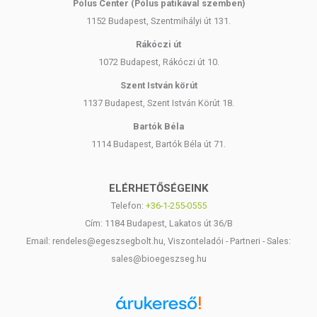
Pólus Center (Pólus patikával szemben)
1152 Budapest, Szentmihályi út 131.
Rákóczi út
1072 Budapest, Rákóczi út 10.
Szent István körút
1137 Budapest, Szent István Körút 18.
Bartók Béla
1114 Budapest, Bartók Béla út 71.
ELÉRHETŐSÉGEINK
Telefon:
+36-1-255-0555
Cím: 1184 Budapest, Lakatos út 36/B
Email: rendeles@egeszsegbolt.hu, Viszonteladói - Partneri - Sales:
sales@bioegeszseg.hu