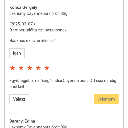
BWT Duomax
Koncz Gergely
Lakhsmy Cayennebors őrölt 30g
(2025. 03. 07.)
0
ember találta ezt hasznosnak
Hasznos ez az értékelés?
Igen
Egyik legjobb minőségű indiai Cayenne bors. Ott csíp mindig
ahol kell.
Válasz
Jelentem
Baranyi Edina
Lakhsmy Cayennebors őrölt 30g