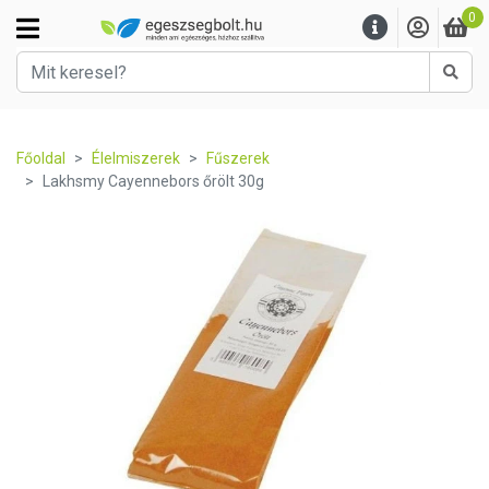
0
Kere
Főoldal
Élelmiszerek
Fűszerek
Lakhsmy Cayennebors őrölt 30g