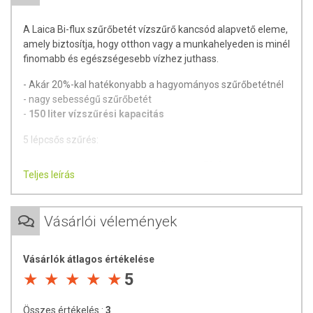
A Laica Bi-flux szűrőbetét vízszűrő kancsód alapvető eleme,
amely biztosítja, hogy otthon vagy a munkahelyeden is minél
finomabb és egészségesebb vízhez juthass.
- Akár 20%-kal hatékonyabb a hagyományos szűrőbetétnél
- nagy sebességű szűrőbetét
-
150 liter vízszűrési kapacitás
5 lépcsős szűrés:
A rendszer kulcsa a legújabb fejlesztésű
Bi-flux szűrőbetét
,
Teljes leírás
amely ioncserélő gyanta és aktív szén keveréket tartalmaz,
valamint *
egyedi felépítése szabadalommal védett
(*Önmagában erre – a Bi-flux szűrőn kívül – nem képes
Vásárlói vélemények
egyik szűrő sem).
Természet ihlette szűrés!
Vásárlók átlagos értékelése
5
A gravitációt kihasználva **szabályozott sebességgel (a
legkiválóbb vízminőség elérése érdekében fontos a víz
szűrési sebességének szabályozása)** a csapvíz áthalad
Összes értékelés :
3