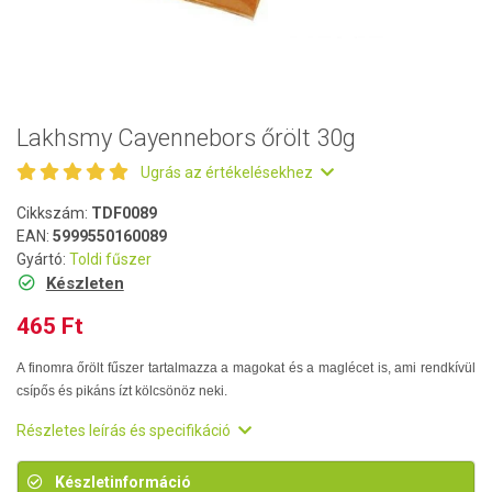
Lakhsmy Cayennebors őrölt 30g
Ugrás az értékelésekhez
Cikkszám:
TDF0089
EAN:
5999550160089
Gyártó:
Toldi fűszer
Készleten
465 Ft
A finomra őrölt fűszer tartalmazza a magokat és a maglécet is, ami rendkívül
csípős és pikáns ízt kölcsönöz neki.
Részletes leírás és specifikáció
Készletinformáció