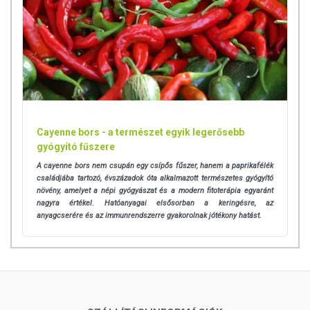
Cayenne bors - a természet egyik legerősebb
gyógyító fűszere
A cayenne bors nem csupán egy csípős fűszer, hanem a paprikafélék
családjába tartozó, évszázadok óta alkalmazott természetes gyógyító
növény, amelyet a népi gyógyászat és a modern fitoterápia egyaránt
nagyra értékel. Hatóanyagai elsősorban a keringésre, az
anyagcserére és az immunrendszerre gyakorolnak jótékony hatást.