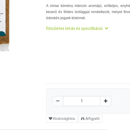
A római kömény intenzív aromájú, erőteljes, enyh
keserű és földes ízvilággal rendelkezik, melyet fin
édeskés jegyek kísérnek.
Részletes leírás és specifikáció
Kívánságlista
Árfigyelő