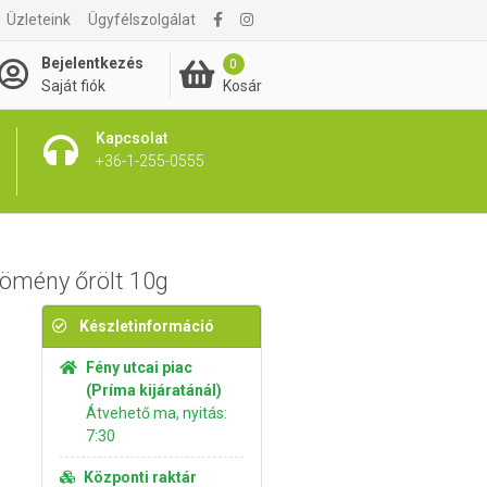
Üzleteink
Ügyfélszolgálat
330 Ft
Kosárba rakom
Bejelentkezés
0
Kosár
Saját fiók
Kapcsolat
+36-1-255-0555
kömény őrölt 10g
Készletinformáció
Fény utcai piac
(Príma kijáratánál)
Átvehető ma, nyitás:
7:30
Központi raktár