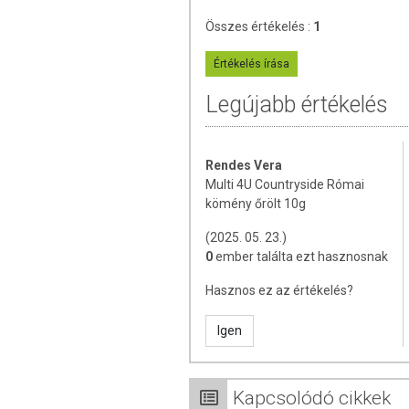
Összes értékelés :
1
Az oldalunkon lévő adatokat folyamato
Szeretnénk felhívni azonban a figyelmet
Értékelés írása
termékfotókat, tápérték-, összetétel-, és
értékek eltérhetnek az élelmiszerek ter
Legújabb értékelés
csomagolásán találják meg.
Rendes Vera
Multi 4U Countryside Római
kömény őrölt 10g
(2025. 05. 23.)
0
ember találta ezt hasznosnak
Hasznos ez az értékelés?
Igen
Kapcsolódó cikkek