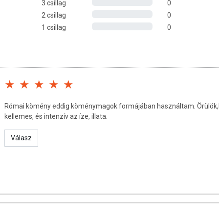
3 csillag
0
2 csillag
0
san frissítjük, törekszünk arra, hogy naprakészek legyenek.
1 csillag
0
, hogy ennek ellenére a webshopon szereplő adatok (beleértve a
 allergén információkat is) csak tájékoztató jellegűek, a tényleges
mészetéből adódóan. A friss, aktuális információkat a termékek
Római kömény eddig köménymagok formájában használtam. Örülök,ho
kellemes, és intenzív az íze, illata.
Válasz