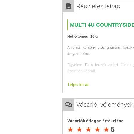
Részletes leírás
MULTI 4U COUNTRYSI
Nettó tömeg: 10 g
A római kömény erős aromájú, karakte
árnyalatokkal.
Figyelem: Ez a termék zellert, földimo
üzemben készült.
TOVÁBBI TUDNIVALÓK
Teljes leírás
Tárolás: Száraz, hűvös helyen tartandó.
Vásárlói vélemények
Minőségét megőrzi: Lásd a csomagoláson 
Gyártó: ÍZTÁR-Fűszermanufaktúra Kft.
Vásárlók átlagos értékelése
5
Forgalmazó: MULTI 4U Hungary Kft.