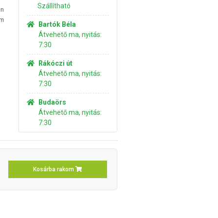
Szállítható
én
om
Bartók Béla
Átvehető ma, nyitás:
7:30
Rákóczi út
Átvehető ma, nyitás:
7:30
Budaörs
Átvehető ma, nyitás:
7:30
Kosárba rakom