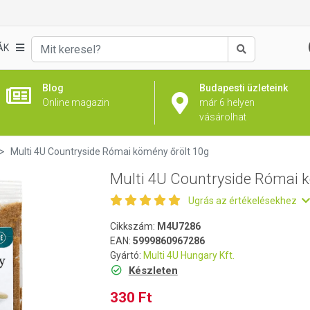
kömény őrölt 10g
ÁK
Keresés
Blog
Budapesti üzleteink
Online magazin
már 6 helyen
vásárolhat
Multi 4U Countryside Római kömény őrölt 10g
Multi 4U Countryside Római 
Ugrás az értékelésekhez
Cikkszám:
M4U7286
EAN:
5999860967286
Gyártó:
Multi 4U Hungary Kft.
Készleten
330 Ft