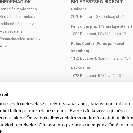
INFORMÁCIÓK
BIO EGÉSZSÉG BIOBOLT
Rendelés módosítása
Budaörs
Rendelés lemondása
2040 Budaörs, Szabadság út 61.
Reklamáció, panasz
Fény utcai piac (Príma kijáratánál)
Adatvédelem
1024 Budapest, Lövőház utca 12.
Panaszkezelési szabályzat
Pólus Center (Pólus patikával
ÁSZF
szemben)
1152 Budapest, Szentmihályi út 131.
Rákóczi út
1072 Budapest, Rákóczi út 10.
Szent István körút
1137 Budapest, Szent István Körút
znál
18.
almak és hirdetések személyre szabásához, közösségi funkciók
Bartók Béla
weboldalforgalmunk elemzéséhez. Ezenkívül közösségi média-, h
gosztjuk az Ön weboldalhasználatra vonatkozó adatait, akik ko
1114 Budapest, Bartók Béla út 71.
atokkal, amelyeket Ön adott meg számukra vagy az Ön által ha
k.