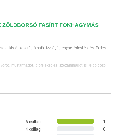
DE ZÖLDBORSÓ FASÍRT FOKHAGYMÁS
res, kissé keserű, átható ízvilágú, enyhe édeskés és földes
gyorót, mustármagot, dióféléket és szezámmagot is feldolgozó
feltüntetett időpontot.
5 csillag
1
4 csillag
0