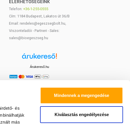
ELÉRHETŐSÉGEINK
Telefon:
+36-1-255-0555
Cím: 1184 Budapest, Lakatos út 36/B
Email: rendeles@egeszsegbolt.hu,
Viszonteladói - Partneri - Sales:
sales@bioegeszseg.hu
Árukereső.hu
Mindennek a megengedése
irdető- és
Kiválasztás engedélyezése
mbinálhatják
sznált más