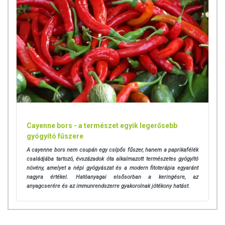
Cayenne bors - a természet egyik legerősebb
gyógyító fűszere
A cayenne bors nem csupán egy csípős fűszer, hanem a paprikafélék
családjába tartozó, évszázadok óta alkalmazott természetes gyógyító
növény, amelyet a népi gyógyászat és a modern fitoterápia egyaránt
nagyra értékel. Hatóanyagai elsősorban a keringésre, az
anyagcserére és az immunrendszerre gyakorolnak jótékony hatást.