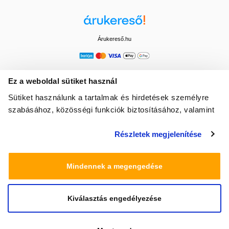
Árukereső.hu
Ez a weboldal sütiket használ
Sütiket használunk a tartalmak és hirdetések személyre
szabásához, közösségi funkciók biztosításához, valamint
weboldalforgalmunk elemzéséhez. Ezenkívül közösségi
Részletek megjelenítése
média-, hirdető- és elemező partnereinkkel megosztjuk az
Ön weboldalhasználatra vonatkozó adatait, akik
kombinálhatják az adatokat más olyan adatokkal,
Mindennek a megengedése
amelyeket Ön adott meg számukra vagy az Ön által
használt más szolgáltatásokból gyűjtöttek.
Kiválasztás engedélyezése
© 2025 Minden jog fenntartva egeszsegbolt.hu