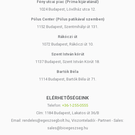
Fény utcai piac (Príma kijáratánál)
1024 Budapest, Lövőház utca 12.
Pólus Center (Pólus patikával szemben)
1152 Budapest, Szentmihályi út 131.
Rákóczi út
1072 Budapest, Rákóczi út 10.
Szent István körút
1137 Budapest, Szent István Körút 18.
Bartók Béla
1114 Budapest, Bartók Béla út 71.
ELÉRHETŐSÉGEINK
Telefon:
+36-1-255-0555
Cím: 1184 Budapest, Lakatos út 36/B
Email: rendeles@egeszsegbolt.hu, Viszonteladói - Partneri - Sales:
sales@bioegeszseg.hu