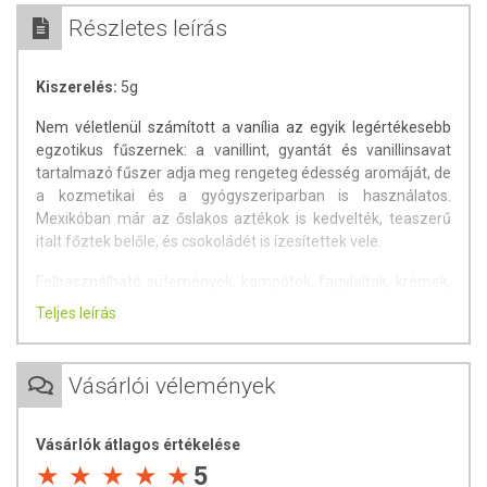
Részletes leírás
Kiszerelés:
5g
Nem véletlenül számított a vanília az egyik legértékesebb
egzotikus fűszernek: a vanillint, gyantát és vanillinsavat
tartalmazó fűszer adja meg rengeteg édesség aromáját, de
a kozmetikai és a gyógyszeriparban is használatos.
Mexikóban már az őslakos aztékok is kedvelték, teaszerű
italt főztek belőle, és csokoládét is ízesítettek vele.
Felhasználható sütemények, kompótok, fagylaltok, krémek,
valamint általánosan édes ételek, likőrök, édes levesek és
Teljes leírás
mártások ízesítésére. Íze, ellentétben sok más fűszerrel,
nem csökken a főzés során, így együtt főzhető az ételekkel.
Teljesen ártalmatlan fűszernek számít, ezért gyomor-, epe-
Vásárlói vélemények
és veseproblémákkal küzdők is bátran használhatják.
Származási hely:
Uganda
Vásárlók átlagos értékelése
5