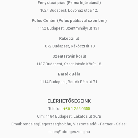
Fény utcai piac (Príma kijáratánál)
ajánlott napi fogyasztási mennyiséget ne lépje túl! Ha az
1024 Budapest, Lövőház utca 12.
összetevők bármelyikére érzékeny vagy allergiás, ne használja a
terméket! Kisgyermekektől elzárva tartsa!
Pólus Center (Pólus patikával szemben)
1152 Budapest, Szentmihályi út 131.
Rákóczi út
1072 Budapest, Rákóczi út 10.
Szent István körút
1137 Budapest, Szent István Körút 18.
Bartók Béla
1114 Budapest, Bartók Béla út 71.
ELÉRHETŐSÉGEINK
Telefon:
+36-1-255-0555
Cím: 1184 Budapest, Lakatos út 36/B
Email: rendeles@egeszsegbolt.hu, Viszonteladói - Partneri - Sales:
sales@bioegeszseg.hu