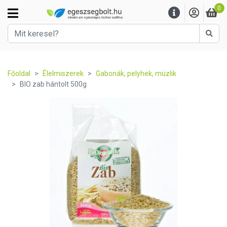
0
Kere
Főoldal
Élelmiszerek
Gabonák, pelyhek, müzlik
BIO zab hántolt 500g