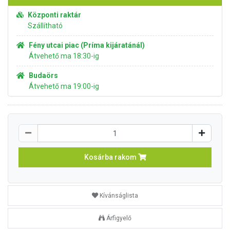
Központi raktár
Szállítható
Fény utcai piac (Príma kijáratánál)
Átvehető ma 18:30-ig
Budaörs
Átvehető ma 19:00-ig
Kosárba rakom
Kívánságlista
Árfigyelő