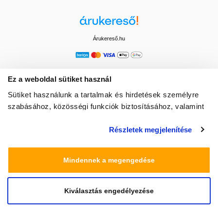
Árukereső.hu
Ez a weboldal sütiket használ
Sütiket használunk a tartalmak és hirdetések személyre
szabásához, közösségi funkciók biztosításához, valamint
weboldalforgalmunk elemzéséhez. Ezenkívül közösségi
Részletek megjelenítése
média-, hirdető- és elemező partnereinkkel megosztjuk az
Ön weboldalhasználatra vonatkozó adatait, akik
kombinálhatják az adatokat más olyan adatokkal,
Mindennek a megengedése
amelyeket Ön adott meg számukra vagy az Ön által
használt más szolgáltatásokból gyűjtöttek.
Kiválasztás engedélyezése
© 2025 Minden jog fenntartva egeszsegbolt.hu