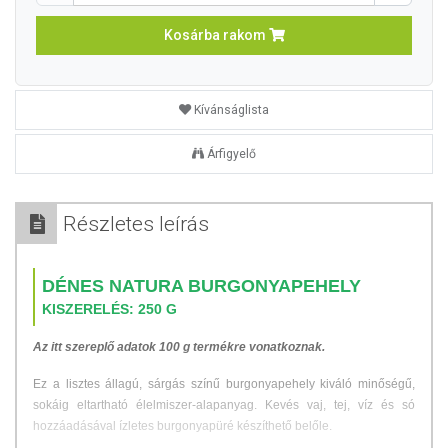
Kosárba rakom
Kívánságlista
Árfigyelő
Részletes leírás
DÉNES NATURA BURGONYAPEHELY
KISZERELÉS: 250 G
Az itt szereplő adatok 100 g termékre vonatkoznak.
Ez a lisztes állagú, sárgás színű burgonyapehely kiváló minőségű,
sokáig eltartható élelmiszer-alapanyag. Kevés vaj, tej, víz és só
hozzáadásával ízletes burgonyapüré készíthető belőle.