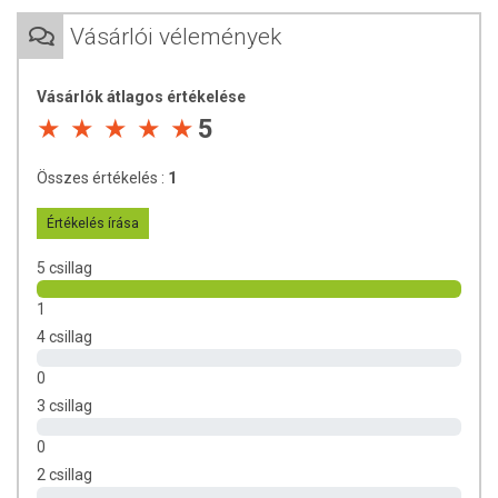
Tészták lazítására:
Kelt házi kenyerek és péksütemények
állagának könnyítésére tökéletes. 50 dkg liszthez 2-4 púpos
Vásárlói vélemények
evőkanál burgonyapelyhet adva, a többi hozzávalóval együtt
dagasztva és szokásos módon kelesztve sós és édes
Vásárlók átlagos értékelése
kenyerek, valamint sütemények készítéséhez is használható.
5
ÖSSZETÉTEL
Összes értékelés :
1
Összetevők:
burgonya.
Értékelés írása
Átlagos tápérték 100 g termékben:
5 csillag
Energia 1417 kJ (338 kcal)
Zsír 0,3 g
1
amelyből telített zsírsavak 0,1 g
4 csillag
Szénhidrát 72,7 g
amelyből cukrok 1,7 g
0
Fehérje 10,1 g
3 csillag
Só 0,5 g
0
TOVÁBBI TUDNIVALÓK
2 csillag