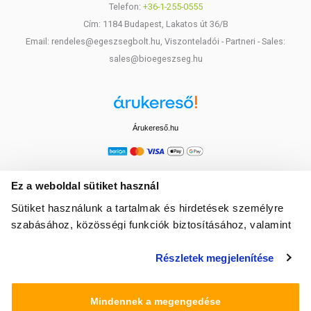
Telefon:
+36-1-255-0555
Cím: 1184 Budapest, Lakatos út 36/B
Email: rendeles@egeszsegbolt.hu, Viszonteladói - Partneri - Sales:
sales@bioegeszseg.hu
Árukereső.hu
Ez a weboldal sütiket használ
Sütiket használunk a tartalmak és hirdetések személyre
szabásához, közösségi funkciók biztosításához, valamint
weboldalforgalmunk elemzéséhez. Ezenkívül közösségi
Részletek megjelenítése
média-, hirdető- és elemező partnereinkkel megosztjuk az
Ön weboldalhasználatra vonatkozó adatait, akik
kombinálhatják az adatokat más olyan adatokkal,
Mindennek a megengedése
amelyeket Ön adott meg számukra vagy az Ön által