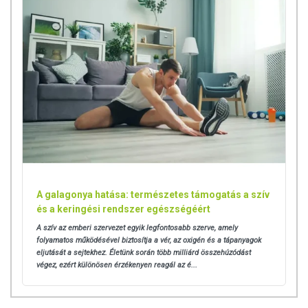
A galagonya hatása: természetes támogatás a szív
és a keringési rendszer egészségéért
A szív az emberi szervezet egyik legfontosabb szerve, amely
folyamatos működésével biztosítja a vér, az oxigén és a tápanyagok
eljutását a sejtekhez. Életünk során több milliárd összehúzódást
végez, ezért különösen érzékenyen reagál az é...