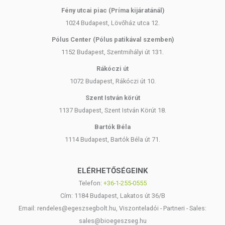
Fény utcai piac (Príma kijáratánál)
1024 Budapest, Lövőház utca 12.
Pólus Center (Pólus patikával szemben)
1152 Budapest, Szentmihályi út 131.
Rákóczi út
1072 Budapest, Rákóczi út 10.
Szent István körút
1137 Budapest, Szent István Körút 18.
Bartók Béla
1114 Budapest, Bartók Béla út 71.
ELÉRHETŐSÉGEINK
Telefon:
+36-1-255-0555
Cím: 1184 Budapest, Lakatos út 36/B
Email: rendeles@egeszsegbolt.hu, Viszonteladói - Partneri - Sales:
sales@bioegeszseg.hu