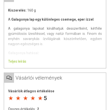
Kiszerelés:
160 g
A
Galagonya lap egy különleges csemege, eper ízzel
.
A galagonya lapokat kínálhatjuk desszertként, kétféle
gyümölcsös ízesítéssel, vagy natúr formában is. Finom és
enyhén savanykás ízvilágának köszönhetően, egyben
nagyon egészséges is.
Galagonya hatásai:
Teljes leírás
- hozzájárulhat a vérkeringési problémák kezeléséhez
- segíthet a vérnyomás csökkentésében
- javíthatja a szervek és az izmok vérellátását
Vásárlói vélemények
- támogatja a koleszterinszint csökkentését
- a galagonya igazoltan erősíti a szívet és nyugtatólag hat a
szívre
Vásárlók átlagos értékelése
5
Természetes
antioxidánsokat
tartalmaz, melyek védelmet
nyújtanak a szabad gyökökkel szemben.
Összes értékelés :
2