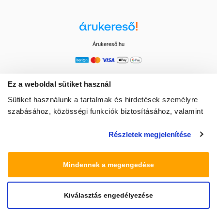
Árukereső.hu
Ez a weboldal sütiket használ
Sütiket használunk a tartalmak és hirdetések személyre
szabásához, közösségi funkciók biztosításához, valamint
weboldalforgalmunk elemzéséhez. Ezenkívül közösségi
Részletek megjelenítése
média-, hirdető- és elemező partnereinkkel megosztjuk az
Ön weboldalhasználatra vonatkozó adatait, akik
kombinálhatják az adatokat más olyan adatokkal,
Mindennek a megengedése
amelyeket Ön adott meg számukra vagy az Ön által
használt más szolgáltatásokból gyűjtöttek.
Kiválasztás engedélyezése
© 2025 Minden jog fenntartva egeszsegbolt.hu