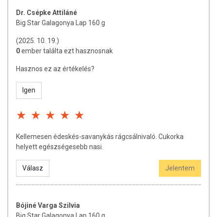
Dr. Csépke Attiláné
Big Star Galagonya Lap 160 g
(2025. 10. 19.)
0
ember találta ezt hasznosnak
Hasznos ez az értékelés?
Igen
Kellemesen édeskés-savanykás rágcsálnivaló. Cukorka
helyett egészségesebb nasi.
Válasz
Jelentem
Bójiné Varga Szilvia
Big Star Galagonya Lap 160 g