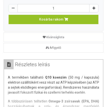
Kosárba rakom
Kívánságlista
Árfigyelő
Részletes leírás
A termékben található
Q10 koenzim
(50 mg / kapszula)
elektron szállítóként vesz részt az ATP képzésében (az ATP
a sejtek elsődleges energiaforrása). Rendszeres használata
javasolt fokozott fizikai és szellemi terhelés esetén.
A többszörösen telítetlen
Omega-3 zsírsavak (EPA, DHA)
hozzájárulhatnak a szív- és érrendszer megfelelő