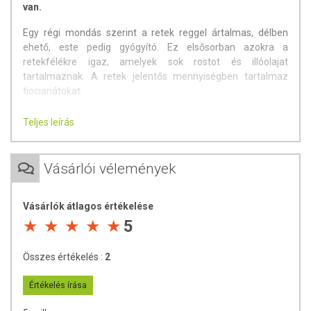
van.
Egy régi mondás szerint a retek reggel ártalmas, délben
ehető, este pedig gyógyító. Ez elsősorban azokra a
retekfélékre igaz, amelyek sok rostot és illóolajat
tartalmaznak. A retek jelentős mennyiségben tartalmaz
tiocianátokat.
Felhasználása:
Teljes leírás
Belsőleg:
naponta az esti étkezés után 1x21 csepp
Vásárlói vélemények
Összetevők:
feketeretek
Feketeretek hatásai:
Vásárlók átlagos értékelése
A feketeretek – erős aromája és magas illóolaj tartalma
5
miatt – jól ismert a
köhögés, rekedtség, megfázásos
megbetegedések ellen
, továbbá alkalmazzák
légúti
Összes értékelés :
2
problémák kezelésére
is. A friss retek serkenti az epe és a
gyomornedvek elválasztását. Hatóanyagai a mustárolaj-
Értékelés írása
glikozidok, valamint C-, B1-, B2-vitamin, vas, kalcium,
magnézium, foszfor és niacin. Különösen
magas kálium