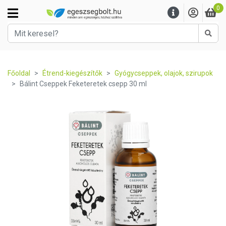
0
Kere
Főoldal
Étrend-kiegészítők
Gyógycseppek, olajok, szirupok
Bálint Cseppek Feketeretek csepp 30 ml