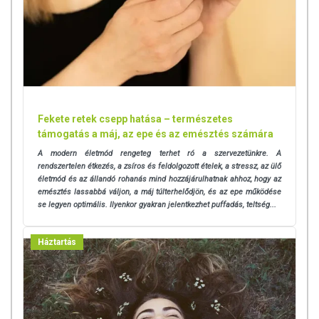
Fekete retek csepp hatása – természetes
támogatás a máj, az epe és az emésztés számára
A modern életmód rengeteg terhet ró a szervezetünkre. A
rendszertelen étkezés, a zsíros és feldolgozott ételek, a stressz, az ülő
életmód és az állandó rohanás mind hozzájárulhatnak ahhoz, hogy az
emésztés lassabbá váljon, a máj túlterhelődjön, és az epe működése
se legyen optimális. Ilyenkor gyakran jelentkezhet puffadás, teltség...
Háztartás