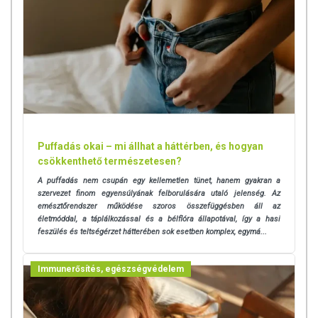
Puffadás okai – mi állhat a háttérben, és hogyan
csökkenthető természetesen?
A puffadás nem csupán egy kellemetlen tünet, hanem gyakran a
szervezet finom egyensúlyának felborulására utaló jelenség. Az
emésztőrendszer működése szoros összefüggésben áll az
életmóddal, a táplálkozással és a bélflóra állapotával, így a hasi
feszülés és teltségérzet hátterében sok esetben komplex, egymá...
Immunerősítés, egészségvédelem