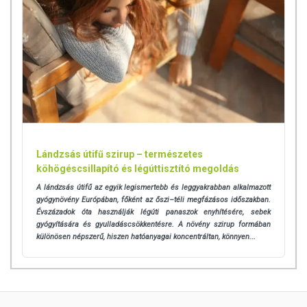
Lándzsás útifű szirup – természetes
köhögéscsillapító és légúttisztító megoldás
A lándzsás útifű az egyik legismertebb és leggyakrabban alkalmazott
gyógynövény Európában, főként az őszi–téli megfázásos időszakban.
Évszázadok óta használják légúti panaszok enyhítésére, sebek
gyógyítására és gyulladáscsökkentésre. A növény szirup formában
különösen népszerű, hiszen hatóanyagai koncentráltan, könnyen...