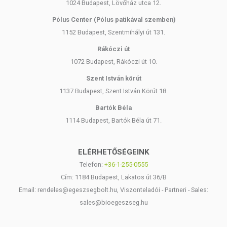
1024 Budapest, Lövőház utca 12.
Pólus Center (Pólus patikával szemben)
1152 Budapest, Szentmihályi út 131.
Rákóczi út
1072 Budapest, Rákóczi út 10.
Szent István körút
1137 Budapest, Szent István Körút 18.
Bartók Béla
1114 Budapest, Bartók Béla út 71.
ELÉRHETŐSÉGEINK
Telefon:
+36-1-255-0555
Cím: 1184 Budapest, Lakatos út 36/B
Email: rendeles@egeszsegbolt.hu, Viszonteladói - Partneri - Sales:
sales@bioegeszseg.hu