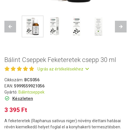
Previous
Next
Bálint Cseppek Feketeretek csepp 30 ml
Ugrás az értékelésekhez
Cikkszám:
BCS056
EAN:
5999559921056
Gyártó:
Bálintcseppek
Készleten
3 395 Ft
A feketeretek (Raphanus sativus niger) növény élettani hatásai
révén kiemelkedő helyet foglal el a konyhakerti termesztésben.