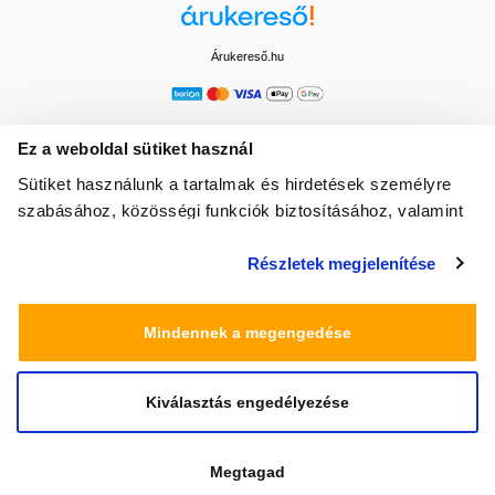
Árukereső.hu
Ez a weboldal sütiket használ
Sütiket használunk a tartalmak és hirdetések személyre
szabásához, közösségi funkciók biztosításához, valamint
weboldalforgalmunk elemzéséhez. Ezenkívül közösségi
Részletek megjelenítése
média-, hirdető- és elemező partnereinkkel megosztjuk az
Ön weboldalhasználatra vonatkozó adatait, akik
kombinálhatják az adatokat más olyan adatokkal,
Mindennek a megengedése
amelyeket Ön adott meg számukra vagy az Ön által
használt más szolgáltatásokból gyűjtöttek.
Kiválasztás engedélyezése
© 2025 Minden jog fenntartva egeszsegbolt.hu
Megtagad