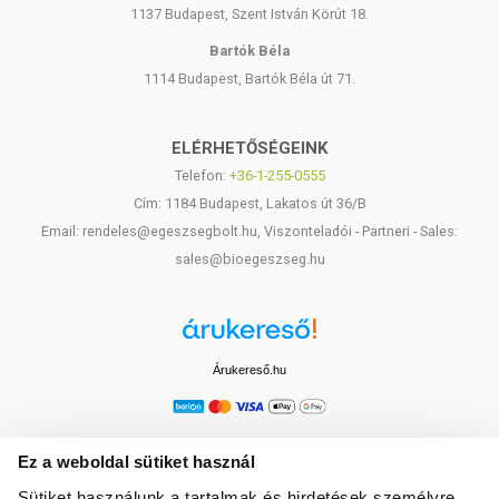
1137 Budapest, Szent István Körút 18.
Bartók Béla
1114 Budapest, Bartók Béla út 71.
ELÉRHETŐSÉGEINK
Telefon:
+36-1-255-0555
Cím: 1184 Budapest, Lakatos út 36/B
Email: rendeles@egeszsegbolt.hu, Viszonteladói - Partneri - Sales:
sales@bioegeszseg.hu
Árukereső.hu
Ez a weboldal sütiket használ
Sütiket használunk a tartalmak és hirdetések személyre