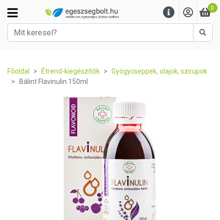
0
Kere
Főoldal
Étrend-kiegészítők
Gyógycseppek, olajok, szirupok
Bálint Flavinulin 150ml