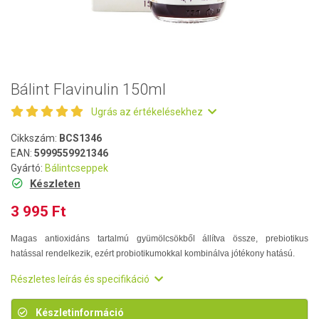
Bálint Flavinulin 150ml
Ugrás az értékelésekhez
Cikkszám:
BCS1346
EAN:
5999559921346
Gyártó:
Bálintcseppek
Készleten
3 995 Ft
Magas antioxidáns tartalmú gyümölcsökből állítva össze, prebiotikus
hatással rendelkezik, ezért probiotikumokkal kombinálva jótékony hatású.
Részletes leírás és specifikáció
Készletinformáció