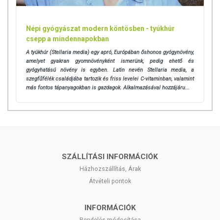
Népi gyógyászat modern köntösben - tyúkhúr
csepp a mindennapokban
A tyúkhúr (Stellaria media) egy apró, Európában őshonos gyógynövény,
amelyet gyakran gyomnövényként ismerünk, pedig ehető és
gyógyhatású növény is egyben. Latin nevén Stellaria media, a
szegfűfélék családjába tartozik és friss levelei C-vitaminban, valamint
más fontos tápanyagokban is gazdagok. Alkalmazásával hozzájáru...
SZÁLLÍTÁSI INFORMÁCIÓK
Házhozszállítás, Árak
Átvételi pontok
INFORMÁCIÓK
Rendelés módosítása