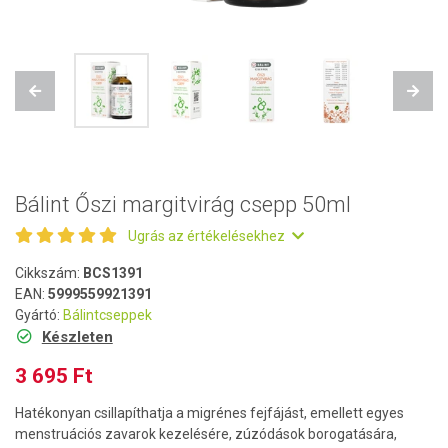
Previous
Next
Bálint Őszi margitvirág csepp 50ml
Ugrás az értékelésekhez
Cikkszám:
BCS1391
EAN:
5999559921391
Gyártó:
Bálintcseppek
Készleten
3 695 Ft
Hatékonyan csillapíthatja a migrénes fejfájást, emellett egyes
menstruációs zavarok kezelésére, zúzódások borogatására,