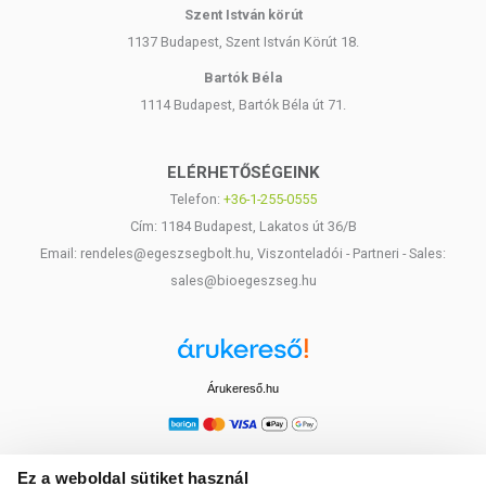
Szent István körút
1137 Budapest, Szent István Körút 18.
Bartók Béla
1114 Budapest, Bartók Béla út 71.
ELÉRHETŐSÉGEINK
Telefon:
+36-1-255-0555
Cím: 1184 Budapest, Lakatos út 36/B
Email: rendeles@egeszsegbolt.hu, Viszonteladói - Partneri - Sales:
sales@bioegeszseg.hu
Árukereső.hu
Ez a weboldal sütiket használ