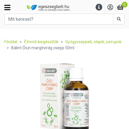
0
Kere
Főoldal
Étrend-kiegészítők
Gyógycseppek, olajok, szirupok
Bálint Őszi margitvirág csepp 50ml