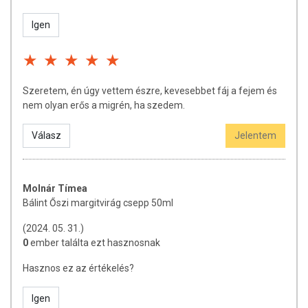
- A gyömbér kiváló görcsoldó és hányingercsökkentő fűszer
Igen
és gyógynövény.
Hatóanyagok a napi adagban: Szokásos 45 csepp
adagban: Maximum 100 csepp adagban:
Szeretem, én úgy vettem észre, kevesebbet fáj a fejem és
Őszi margitvirág 37,5 mg 83,3 mg
nem olyan erős a migrén, ha szedem.
Borsmenta 24,9 mg 55,5 mg
Válasz
Jelentem
Málnalevél 24,9 mg 55,5 mg
Macskagyökér 12,5 mg 27,8 mg
Molnár Tímea
Citromfű 12,5 mg 27,8 mg
Bálint Őszi margitvirág csepp 50ml
Gyömbér 12,5 mg 27,8 mg
(2024. 05. 31.)
0
ember találta ezt hasznosnak
Adagolás és fogyasztási javaslat:
Hasznos ez az értékelés?
Szokásos napi adag 3x15 csepp, lehetőleg magában, reggeli
és ebéd előtt, valamint lefekvés előtt közvetlenül.
Igen