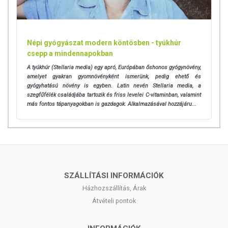
Népi gyógyászat modern köntösben - tyúkhúr
csepp a mindennapokban
A tyúkhúr (Stellaria media) egy apró, Európában őshonos gyógynövény,
amelyet gyakran gyomnövényként ismerünk, pedig ehető és
gyógyhatású növény is egyben. Latin nevén Stellaria media, a
szegfűfélék családjába tartozik és friss levelei C-vitaminban, valamint
más fontos tápanyagokban is gazdagok. Alkalmazásával hozzájáru...
SZÁLLÍTÁSI INFORMÁCIÓK
Házhozszállítás, Árak
Átvételi pontok