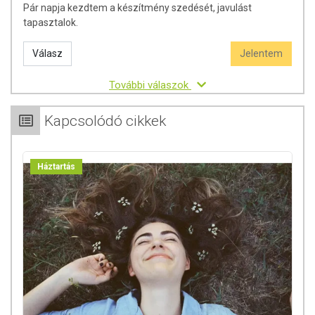
Pár napja kezdtem a készítmény szedését, javulást
A termék nem helyettesíti a kiegyensúlyozott, vegyes étrendet és
tapasztalok.
az egészséges életmódot! A termék nem gyógyít betegségeket!
A termék nem az orvosi kezelés helyettesítésére alkalmas!
Válasz
Jelentem
Betegség esetén használatát konzultálja kezelőorvosával! Az
ajánlott napi fogyasztási mennyiséget ne lépje túl! Ne szedje a
További válaszok
készítményt, ha az összetevők bármelyikére érzékeny vagy
allergiás! Kisgyermekektől elzárva tartandó!
Kapcsolódó cikkek
Háztartás