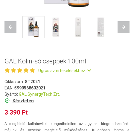
Previous
Next
GAL Kolin-só cseppek 100ml
Ugrás az értékelésekhez
Cikkszám:
ST2021
EAN:
5999568602021
Gyártó:
GAL SynergyTech Zrt.
Készleten
3 390 Ft
A megfelelő kolinbevitel elengedhetetlen az agyunk, idegrendszerünk,
májunk és veséink megfelelő működéséhez. Különösen fontos a