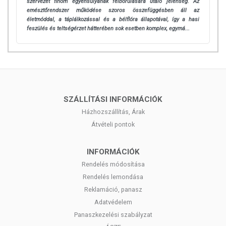
szervezet finom egyensúlyának felborulására utaló jelenség. Az
emésztőrendszer működése szoros összefüggésben áll az
életmóddal, a táplálkozással és a bélflóra állapotával, így a hasi
feszülés és teltségérzet hátterében sok esetben komplex, egymá...
SZÁLLÍTÁSI INFORMÁCIÓK
Házhozszállítás, Árak
Átvételi pontok
INFORMÁCIÓK
Rendelés módosítása
Rendelés lemondása
Reklamáció, panasz
Adatvédelem
Panaszkezelési szabályzat