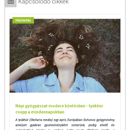
Kapcsolódó cikkek
Háztartás
Népi gyógyászat modern köntösben - tyúkhúr
csepp a mindennapokban
A tyúkhúr (Stellaria media) egy apró, Európában őshonos gyógynövény,
amelyet gyakran gyomnövényként ismerünk, pedig ehető és