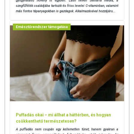
gyógyhatású növény is egyben. Latin nevén Stellaria media, a
szegfűfélék családjába tartozik és friss levelei C-vitaminban, valamint
más fontos tápanyagokban is gazdagok. Alkalmazásával hozzájáru...
Emésztőrendszer támogatása
Puffadás okai – mi állhat a háttérben, és hogyan
csökkenthető természetesen?
A puffadás nem csupán egy kellemetlen tünet, hanem gyakran a