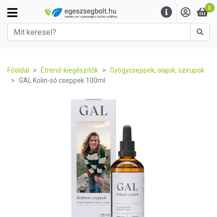
0
Kere
Főoldal
Étrend-kiegészítők
Gyógycseppek, olajok, szirupok
GAL Kolin-só cseppek 100ml