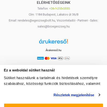
ELÉRHETŐSÉGEINK
Telefon:
+36-1-255-0555
Cím: 1184 Budapest, Lakatos út 36/B
Email: rendeles@egeszsegbolt.hu, Viszonteladói - Partneri - Sales:
sales@bioegeszseg.hu
Árukereső.hu
Ez a weboldal sütiket használ
Sütiket használunk a tartalmak és hirdetések személyre
szabásához, közösségi funkciók biztosításához, valamint
weboldalforgalmunk elemzéséhez. Ezenkívül közösségi
Részletek megjelenítése
média-, hirdető- és elemező partnereinkkel megosztjuk az
Ön weboldalhasználatra vonatkozó adatait, akik
kombinálhatják az adatokat más olyan adatokkal,