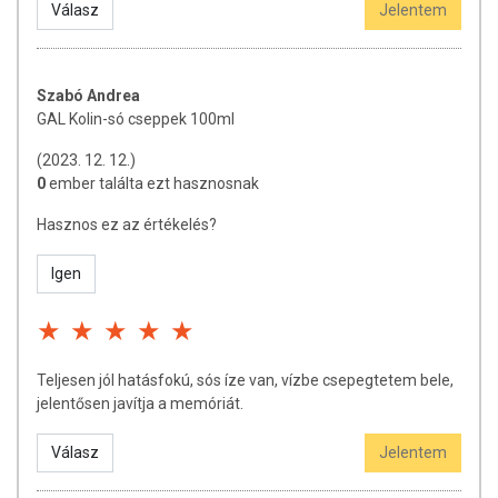
kezelőorvosával! Az ajánlott napi fogyasztási mennyiséget ne
Válasz
Jelentem
lépje túl! Ha bármely összetevőre allergiás vagy érzékeny, ne
használja a terméket! Kisgyermekektől elzárva tartsa!
Szabó Andrea
GAL Kolin-só cseppek 100ml
(2023. 12. 12.)
0
ember találta ezt hasznosnak
Hasznos ez az értékelés?
Igen
Teljesen jól hatásfokú, sós íze van, vízbe csepegtetem bele,
jelentősen javítja a memóriát.
Válasz
Jelentem