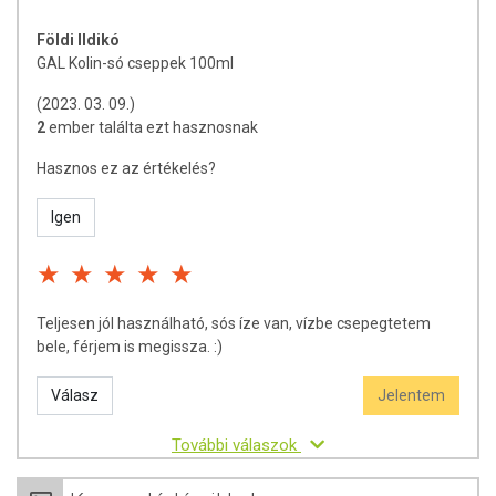
Földi Ildikó
GAL Kolin-só cseppek 100ml
(2023. 03. 09.)
2
ember találta ezt hasznosnak
Hasznos ez az értékelés?
Igen
Teljesen jól használható, sós íze van, vízbe csepegtetem
bele, férjem is megissza. :)
Válasz
Jelentem
További válaszok