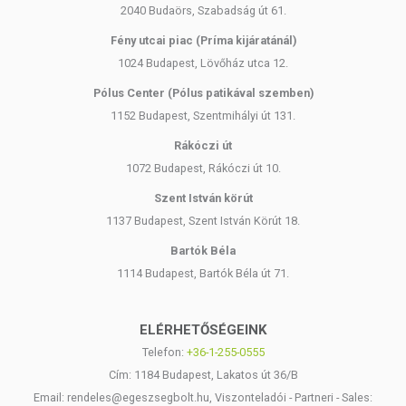
2040 Budaörs, Szabadság út 61.
Fény utcai piac (Príma kijáratánál)
1024 Budapest, Lövőház utca 12.
Pólus Center (Pólus patikával szemben)
1152 Budapest, Szentmihályi út 131.
Rákóczi út
1072 Budapest, Rákóczi út 10.
Szent István körút
1137 Budapest, Szent István Körút 18.
Bartók Béla
1114 Budapest, Bartók Béla út 71.
ELÉRHETŐSÉGEINK
Telefon:
+36-1-255-0555
Cím: 1184 Budapest, Lakatos út 36/B
Email: rendeles@egeszsegbolt.hu, Viszonteladói - Partneri - Sales: