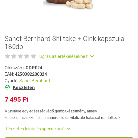
Sanct Bernhard Shiitake + Cink kapszula
180db
Ugrás az értékelésekhez
Cikkszám:
ODP024
EAN:
4250382200024
Gyártó:
Sanct Bernhard
Készleten
7 495 Ft
A Shiitake egy egészségvédő gombakészítmény, amely
koleszterincsökkentő, immunerősítő és vitalizáló hatással rendelkezik.
Részletes leírás és specifikáció