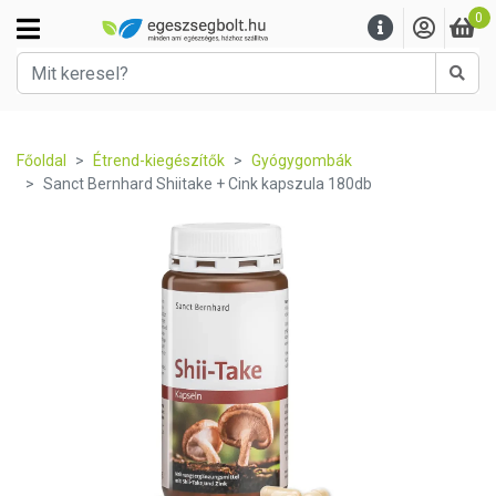
0
Kere
Főoldal
Étrend-kiegészítők
Gyógygombák
Sanct Bernhard Shiitake + Cink kapszula 180db