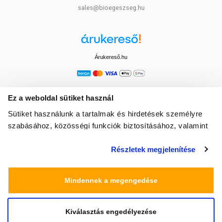
sales@bioegeszseg.hu
Árukereső.hu
Ez a weboldal sütiket használ
Sütiket használunk a tartalmak és hirdetések személyre
szabásához, közösségi funkciók biztosításához, valamint
weboldalforgalmunk elemzéséhez. Ezenkívül közösségi
Részletek megjelenítése
média-, hirdető- és elemező partnereinkkel megosztjuk az
Ön weboldalhasználatra vonatkozó adatait, akik
kombinálhatják az adatokat más olyan adatokkal,
Mindennek a megengedése
amelyeket Ön adott meg számukra vagy az Ön által
használt más szolgáltatásokból gyűjtöttek.
Kiválasztás engedélyezése