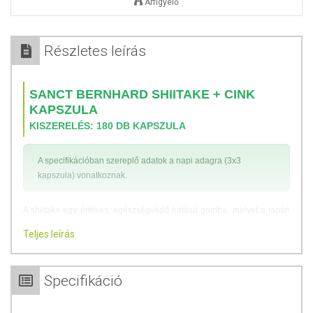
Árfigyelő
Részletes leírás
SANCT BERNHARD SHIITAKE + CINK
KAPSZULA
KISZERELÉS: 180 DB KAPSZULA
A specifikációban szereplő adatok a napi adagra (3x3
kapszula) vonatkoznak.
A shiitake egy értékes, egészségvédő hatású gomba, melyet a japán
hagyományban a szervezet regenerálására, gyengeség, megfázás,
Teljes leírás
gyomorfájás, székrekedés és fejfájás enyhítésére, valamint az elhízás
kezelésére alkalmazzák. A shiitake koleszterinszint-szabályozó,
immunrendszer-erősítő és vitalizáló tulajdonságokkal rendelkezik.
Specifikáció
Fontos hatóanyagai elősegítik a sejtes immunitás szabályozását, a
vérnyomás és a vér zsírtartalmának csökkentését, továbbá