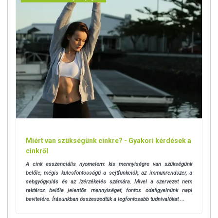
Miért van szükségünk cinkre? - Gyakori kérdések a
cinkről
A cink esszenciális nyomelem: kis mennyiségre van szükségünk
belőle, mégis kulcsfontosságú a sejtfunkciók, az immunrendszer, a
sebgyógyulás és az ízérzékelés számára. Mivel a szervezet nem
raktároz belőle jelentős mennyiséget, fontos odafigyelnünk napi
bevitelére. Írásunkban összeszedtük a legfontosabb tudnivalókat ...