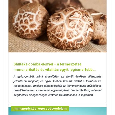
egészséges életmódot! A termék nem gyógyít betegségeket! A termék
nem az orvosi kezelés helyettesítésére alkalmas! Betegség esetén
használatát beszélje meg kezelőorvosával. Az ajánlott napi
fogyasztási mennyiséget ne lépje túl! Ne szedje a készítményt, ha az
összetevők bármelyikére érzékeny vagy allergiás! Kisgyermektől
elzárva tartandó!
Shiitake gomba előnyei – a természetes
immunerősítés és vitalitás egyik legismertebb ...
A gyógygombák iránti érdeklődés az elmúlt években világszerte
jelentősen megnőtt, és egyre többen keresik azokat a természetes
megoldásokat, amelyek támogathatják az immunrendszer működését,
hozzájárulhatnak a szervezet egyensúlyának fenntartásához, valamint
segíthetnek az egészséges életmód kialakításában. A legismert...
Immunerősítés, egészségvédelem