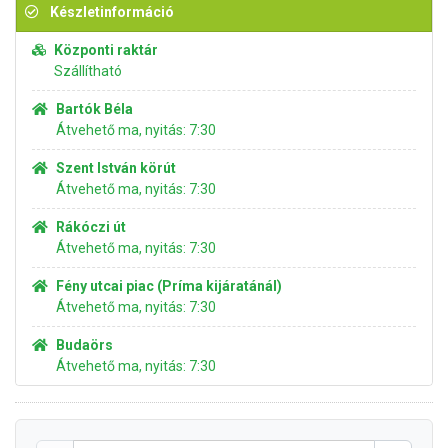
Készletinformáció
Központi raktár
Szállítható
Bartók Béla
Átvehető ma, nyitás: 7:30
Szent István körút
Átvehető ma, nyitás: 7:30
Rákóczi út
Átvehető ma, nyitás: 7:30
Fény utcai piac (Príma kijáratánál)
Átvehető ma, nyitás: 7:30
Budaörs
Átvehető ma, nyitás: 7:30