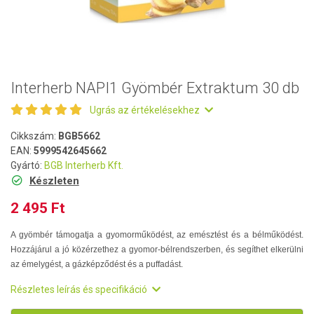
Interherb NAPI1 Gyömbér Extraktum 30 db
Ugrás az értékelésekhez
Cikkszám:
BGB5662
EAN:
5999542645662
Gyártó:
BGB Interherb Kft.
Készleten
2 495 Ft
A gyömbér támogatja a gyomorműködést, az emésztést és a bélműködést.
Hozzájárul a jó közérzethez a gyomor-bélrendszerben, és segíthet elkerülni
az émelygést, a gázképződést és a puffadást.
Részletes leírás és specifikáció