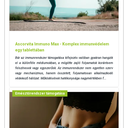
Ascorvita Immuno Max - Komplex immunvédelem
egy tablettában
Bár az immunrendszer támogatása kifejezés valóban gyakran hangzik
el a különféle médiumokban, a mögötte zajló folyamatok korántsem
felszínesek vagy egyszerűek. Az immunrendszer nem egyetlen szerv
vagy mechanizmus, hanem összetett, folyamatosan alkalmazkodó
védekező hálózat. Működésének hatékonysága nagymértékben f...
Emésztőrendszer támogatása