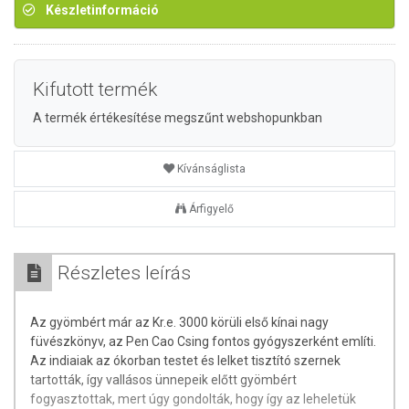
Készletinformáció
Kifutott termék
A termék értékesítése megszűnt webshopunkban
Kívánságlista
Árfigyelő
Részletes leírás
Az gyömbért már az Kr.e. 3000 körüli első kínai nagy
füvészkönyv, az Pen Cao Csing fontos gyógyszerként említi.
Az indiaiak az ókorban testet és lelket tisztító szernek
tartották, így vallásos ünnepeik előtt gyömbért
fogyasztottak, mert úgy gondolták, hogy így az leheletük