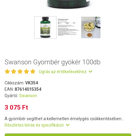
Swanson Gyömbér gyökér 100db
Ugrás az értékelésekhez
Cikkszám:
VK354
EAN:
87614015354
Gyártó:
Swanson
3 075 Ft
A gyömbér segíthet a kellemetlen émelygés csökkentésében...
Részletes leírás és specifikáció