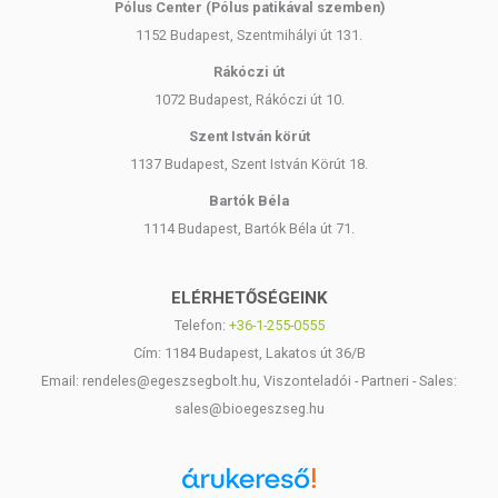
Pólus Center (Pólus patikával szemben)
1152 Budapest, Szentmihályi út 131.
Rákóczi út
1072 Budapest, Rákóczi út 10.
Szent István körút
1137 Budapest, Szent István Körút 18.
Bartók Béla
1114 Budapest, Bartók Béla út 71.
ELÉRHETŐSÉGEINK
Telefon:
+36-1-255-0555
Cím: 1184 Budapest, Lakatos út 36/B
Email: rendeles@egeszsegbolt.hu, Viszonteladói - Partneri - Sales:
sales@bioegeszseg.hu