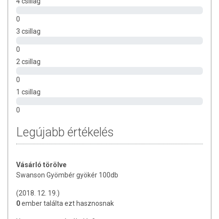
4 csillag
Segíthet stimulálni egyes emésztőenzimeket.
Hozzájárulhat az emésztőrendszer
0
komfortérzetéhez
3 csillag
Segíthet pihentetni az gyomrot utazás közben, illetve
járművek használata során
0
Hozzájárul az gyomor normális működéséhez az
2 csillag
terhesség korai szakaszában
0
OÉTI bejegyzési szám:
4206/2008
1 csillag
Napi javasolt mennyiség:
1 kapszula
0
Az felhasználási javaslatban megadott mennyiséget ne lépje túl!
Legújabb értékelés
A termék nem helyettesíti az vegyes étrendet és az egészséges
életmódot. Az doboz gyermekek elől gondosan elzárva
tartandó!
Vásárló törölve
Swanson Gyömbér gyökér 100db
(2018. 12. 19.)
0
ember találta ezt hasznosnak