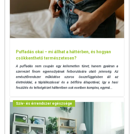
Puffadás okai – mi állhat a háttérben, és hogyan
csökkenthető természetesen?
A puffadás nem csupán egy kellemetlen tünet, hanem gyakran a
szervezet finom egyensúlyának felborulására utaló jelenség. Az
emésztőrendszer működése szoros összefüggésben áll az
életmóddal, a táplálkozással és a bélflóra állapotával, így a hasi
feszülés és teltségérzet hátterében sok esetben komplex, egymá...
Szív- és érrendszer egészsége