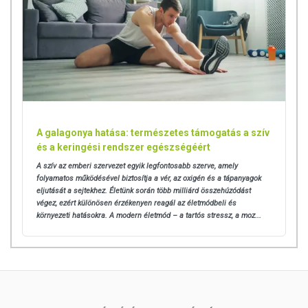
A galagonya hatása: természetes támogatás a szív
és a keringési rendszer egészségéért
A szív az emberi szervezet egyik legfontosabb szerve, amely
folyamatos működésével biztosítja a vér, az oxigén és a tápanyagok
eljutását a sejtekhez. Életünk során több milliárd összehúzódást
végez, ezért különösen érzékenyen reagál az életmódbeli és
környezeti hatásokra.
A modern életmód – a tartós stressz, a moz...