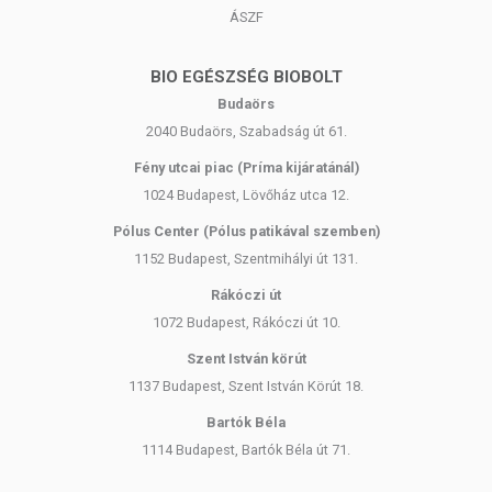
értékek eltérhetnek. Az aktuális, pontos információk mindig a termék
ÁSZF
csomagolásán találhatók meg.
BIO EGÉSZSÉG BIOBOLT
Budaörs
2040 Budaörs, Szabadság út 61.
Fény utcai piac (Príma kijáratánál)
1024 Budapest, Lövőház utca 12.
Pólus Center (Pólus patikával szemben)
1152 Budapest, Szentmihályi út 131.
Rákóczi út
1072 Budapest, Rákóczi út 10.
Szent István körút
1137 Budapest, Szent István Körút 18.
Bartók Béla
1114 Budapest, Bartók Béla út 71.