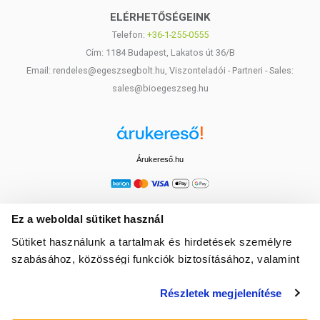
ELÉRHETŐSÉGEINK
Telefon:
+36-1-255-0555
Cím: 1184 Budapest, Lakatos út 36/B
Email: rendeles@egeszsegbolt.hu, Viszonteladói - Partneri - Sales:
sales@bioegeszseg.hu
Árukereső.hu
Ez a weboldal sütiket használ
Sütiket használunk a tartalmak és hirdetések személyre
szabásához, közösségi funkciók biztosításához, valamint
weboldalforgalmunk elemzéséhez. Ezenkívül közösségi
Részletek megjelenítése
média-, hirdető- és elemező partnereinkkel megosztjuk az
Ön weboldalhasználatra vonatkozó adatait, akik