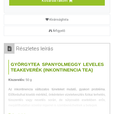
Kosárba rakom
Kívánságlista
Árfigyelő
Részletes leírás
GYÖRGYTEA SPANYOLMEGGY LEVELES
TEAKEVERÉK (INKONTINENCIA TEA)
Kiszerelés:
50 g
Az inkontinencia változatos tüneteket mutató, gyakori probléma.
Előfordulhat kisebb mértékű, önkéntelen vizeletvesztés fizikai terhelés,
tüsszentés vagy nevetés során, de súlyosabb esetekben erős,
megállíthatatlan vizelési ingerrel is szembenézhetnek a betegek.