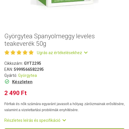
Györgytea Spanyolmeggy leveles
teakeverék 50g
Ugrás az értékelésekhez
Cikkszám:
GYT2295
EAN:
5999566582295
Gyártó:
Györgytea
Készleten
2 490 Ft
Férfiak és nők számára egyaránt javasolt a hólyag záróizmainak erősítésére,
valamint a vizelettartási problémák enyhítésére.
Részletes leírás és specifikáció