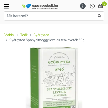
0
Kere
Főoldal
Teák
Györgytea
Györgytea Spanyolmeggy leveles teakeverék 50g