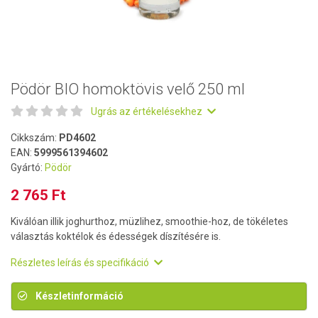
Pödör BIO homoktövis velő 250 ml
Ugrás az értékelésekhez
Cikkszám:
PD4602
EAN:
5999561394602
Gyártó:
Pödör
2 765 Ft
Kiválóan illik joghurthoz, müzlihez, smoothie-hoz, de tökéletes
választás koktélok és édességek díszítésére is.
Részletes leírás és specifikáció
Készletinformáció