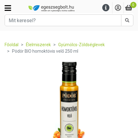
0
Kere
Főoldal
Élelmiszerek
Gyümölcs-Zöldséglevek
Pödör BIO homoktövis velő 250 ml