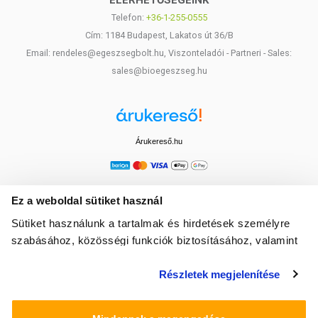
ELÉRHETŐSÉGEINK
Telefon:
+36-1-255-0555
Cím: 1184 Budapest, Lakatos út 36/B
Email: rendeles@egeszsegbolt.hu, Viszonteladói - Partneri - Sales:
sales@bioegeszseg.hu
Árukereső.hu
Ez a weboldal sütiket használ
Sütiket használunk a tartalmak és hirdetések személyre
szabásához, közösségi funkciók biztosításához, valamint
weboldalforgalmunk elemzéséhez. Ezenkívül közösségi
Részletek megjelenítése
média-, hirdető- és elemező partnereinkkel megosztjuk az
Ön weboldalhasználatra vonatkozó adatait, akik
kombinálhatják az adatokat más olyan adatokkal,