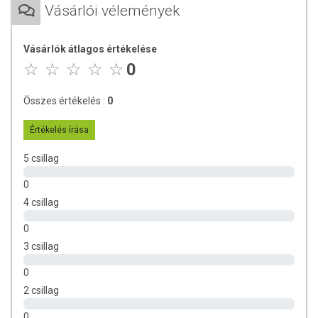
Vásárlói vélemények
müzlikbe, smoothie-ba, de tökéletes választás koktélok vagy
édességek megkoronázására.
Vásárlók átlagos értékelése
Tárolás:
Bontatlanul, hűvös, száraz, napfénytől védett
0
helyen 24 hónapig tárolható. A szavatosság pontos dátuma
az üvegen feltüntetésre kerül.
Összes értékelés :
0
Minőségét megőrzi:
Felbontás után hűtve tárolja és 3 héten
belül fogyassza el.
Értékelés írása
Származási hely:
Magyarország
5 csillag
Forgalmazó: Pödör Kft.
0
A termék nem helyettesíti a kiegyensúlyozott, változatos
4 csillag
étrendet és az egészséges életmódot! A termék nem
gyógyít betegségeket! A termék nem az orvosi kezelés
0
helyettesítésére szolgál! Betegség esetén használatát
3 csillag
konzultálja kezelőorvosával. Az ajánlott napi fogyasztási
mennyiséget ne haladja meg! Ne szedje a készítményt, ha
0
az összetevők bármelyikére érzékeny vagy allergiás!
2 csillag
Kisgyermekektől elzárva tartandó!
0