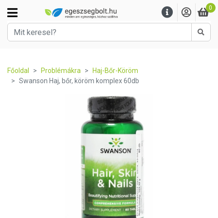
0
Kere
Főoldal
Problémákra
Haj-Bőr-Köröm
Swanson Haj, bőr, köröm komplex 60db