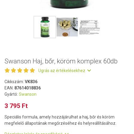
Swanson Haj, bőr, köröm komplex 60db
Ugrás az értékelésekhez
Cikkszám:
VK836
EAN:
87614018836
Gyártó:
Swanson
3 795 Ft
Speciális formula, amely hozzájárulhat a haj, bőr és köröm
megfelelő állapotának megőrzéséhez és helyreállításához.