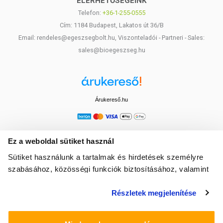
ELÉRHETŐSÉGEINK
Telefon:
+36-1-255-0555
Cím: 1184 Budapest, Lakatos út 36/B
Email: rendeles@egeszsegbolt.hu, Viszonteladói - Partneri - Sales:
sales@bioegeszseg.hu
Árukereső.hu
Ez a weboldal sütiket használ
Sütiket használunk a tartalmak és hirdetések személyre
szabásához, közösségi funkciók biztosításához, valamint
weboldalforgalmunk elemzéséhez. Ezenkívül közösségi
Részletek megjelenítése
média-, hirdető- és elemező partnereinkkel megosztjuk az
Ön weboldalhasználatra vonatkozó adatait, akik
kombinálhatják az adatokat más olyan adatokkal,