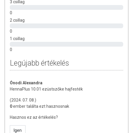
3 csillag
vagy sérült bőrfelületen! Ne használja a készítményt, ha az
összetevők bármelyikére érzékeny vagy allergiás! Ha kiütés
0
jelentkezik, függessze fel a használatát! Gyermekektől
2 csillag
elzárva tartandó.
0
1 csillag
0
Legújabb értékelés
Ónodi Alexandra
HennaPlus 10.01 ezüstszőke hajfesték
(2024. 07. 08.)
0
ember találta ezt hasznosnak
Hasznos ez az értékelés?
Igen