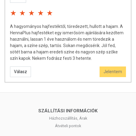
A hagyományos hajfestéktől, töredezett, hullott a hajam. A
HennaPlus hajfestéket egy ismerősöm ajánlására kezdtem
használni, lassan 1 éve használom és nem töredezik a
hajam, a színe szép, tartós. Sokan megdicsérik. Jól fed,
sötét barna a hajam eredeti színe és nagyon szép szőke
szín kapok. Nekem fodrász festi 3 hetente.
Válasz
Jelentem
SZÁLLÍTÁSI INFORMÁCIÓK
Házhozszállítás, Árak
Átvételi pontok