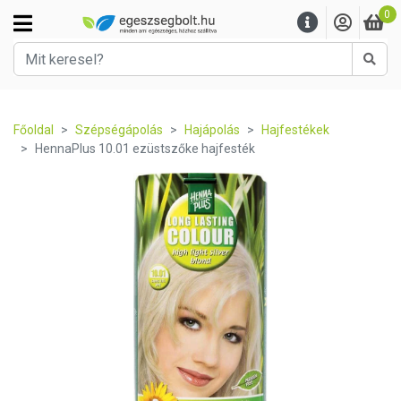
0
Kere
Főoldal
Szépségápolás
Hajápolás
Hajfestékek
HennaPlus 10.01 ezüstszőke hajfesték