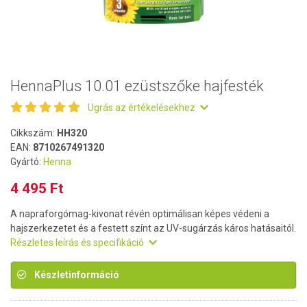
HennaPlus 10.01 ezüstszőke hajfesték
Ugrás az értékelésekhez
Cikkszám:
HH320
EAN:
8710267491320
Gyártó:
Henna
4 495 Ft
A napraforgómag-kivonat révén optimálisan képes védeni a
hajszerkezetet és a festett színt az UV-sugárzás káros hatásaitól.
Részletes leírás és specifikáció
Készletinformáció