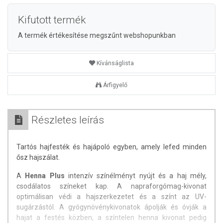
Kifutott termék
A termék értékesítése megszűnt webshopunkban
Kívánságlista
Árfigyelő
Részletes leírás
Tartós hajfesték és hajápoló egyben, amely lefed minden
ősz hajszálat.
A
Henna Plus
intenzív színélményt nyújt és a haj mély,
csodálatos színeket kap. A napraforgómag-kivonat
optimálisan védi a hajszerkezetet és a színt az UV-
sugárzástól. A gyógynövénykivonatok ápolják és óvják a
hajat a festés közben, a színtelen henna kivonat pedig