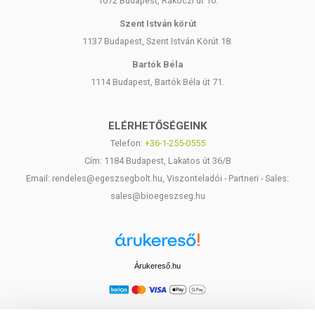
1072 Budapest, Rákóczi út 10.
Szent István körút
1137 Budapest, Szent István Körút 18.
Bartók Béla
1114 Budapest, Bartók Béla út 71.
ELÉRHETŐSÉGEINK
Telefon:
+36-1-255-0555
Cím: 1184 Budapest, Lakatos út 36/B
Email: rendeles@egeszsegbolt.hu, Viszonteladói - Partneri - Sales:
sales@bioegeszseg.hu
Árukereső.hu