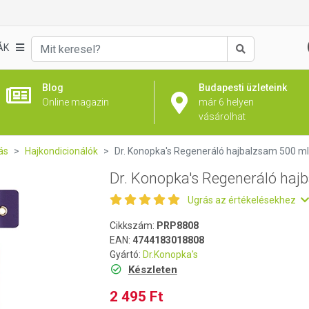
jbalzsam 500 ml
ÁK
Keresés
Blog
Budapesti üzleteink
Online magazin
már 6 helyen
vásárolhat
ás
Hajkondicionálók
Dr. Konopka's Regeneráló hajbalzsam 500 ml
Dr. Konopka's Regeneráló haj
Ugrás az értékelésekhez
Cikkszám:
PRP8808
EAN:
4744183018808
Gyártó:
Dr.Konopka's
Készleten
2 495 Ft