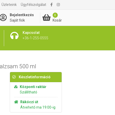
Üzleteink
Ügyfélszolgálat
2 495 Ft
Kosárba rakom
Bejelentkezés
0
Kosár
Saját fiók
Kapcsolat
+36-1-255-0555
balzsam 500 ml
Készletinformáció
Központi raktár
Szállítható
Rákóczi út
Átvehető ma 19:00-ig