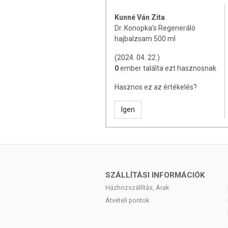
A termék nem belső fogyasztásra sz
helyettesíti az orvosi kezelést. Bete
Kunné Ván Zita
Ne lépje túl az ajánlott napi mennyisé
Dr. Konopka's Regeneráló
az összetevők bármelyikére allergi
hajbalzsam 500 ml
használatát! Gyermekektől távol tarta
(2024. 04. 22.)
0
ember találta ezt hasznosnak
Hasznos ez az értékelés?
Igen
SZÁLLÍTÁSI INFORMÁCIÓK
Házhozszállítás, Árak
Átvételi pontok