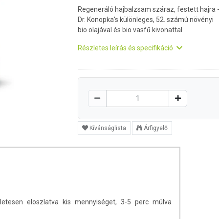
Regeneráló hajbalzsam száraz, festett hajra 
Dr. Konopka's különleges, 52. számú növényi
bio olajával és bio vasfű kivonattal.
Részletes leírás és specifikáció
Kívánságlista
Árfigyelő
etesen eloszlatva kis mennyiséget, 3-5 perc múlva