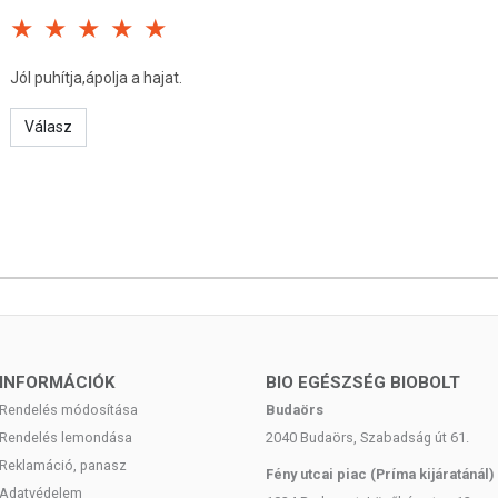
olgál. A termék nem gyógyít betegségeket. A termék nem
gség esetén konzultáljon orvosával! Kerülje a szembejutást.
get! Ne használja irritált vagy sérült bőrön! Ne használja, ha
Jól puhítja,ápolja a hajat.
ás vagy érzékeny! Ha bőrirritáció lép fel, hagyja abba a
ndó.
Válasz
INFORMÁCIÓK
BIO EGÉSZSÉG BIOBOLT
Rendelés módosítása
Budaörs
Rendelés lemondása
2040 Budaörs, Szabadság út 61.
Reklamáció, panasz
Fény utcai piac (Príma kijáratánál)
Adatvédelem