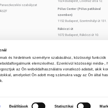
1024 Budapest, Lövőház utca 12.
Panaszkezelési szabályzat
Pólus Center (Pólus patikával
ÁSZF
szemben)
1152 Budapest, Szentmihályi út 131.
Rákóczi út
1072 Budapest, Rákóczi út 10.
Szent István körút
1137 Budapest, Szent István Körút
znál
18.
almak és hirdetések személyre szabásához, közösségi funkciók
Bartók Béla
weboldalforgalmunk elemzéséhez. Ezenkívül közösségi média-, h
1114 Budapest, Bartók Béla út 71.
gosztjuk az Ön weboldalhasználatra vonatkozó adatait, akik ko
atokkal, amelyeket Ön adott meg számukra vagy az Ön által ha
k.
© 2025 Minden jog fenntartva egeszsegbolt.hu
Beállítások
Statisztikai
Mark