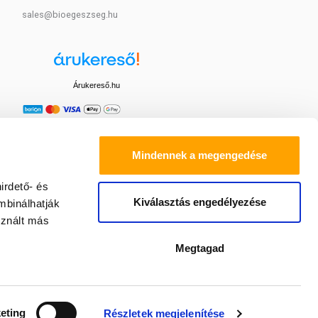
sales@bioegeszseg.hu
Árukereső.hu
Mindennek a megengedése
irdető- és
Kiválasztás engedélyezése
mbinálhatják
sznált más
Megtagad
eting
Részletek megjelenítése