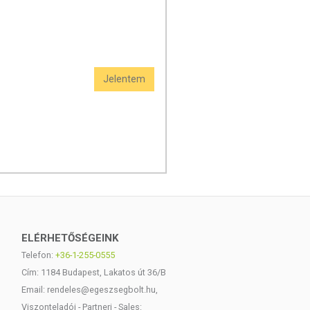
Jelentem
ELÉRHETŐSÉGEINK
Telefon:
+36-1-255-0555
Cím: 1184 Budapest, Lakatos út 36/B
Email: rendeles@egeszsegbolt.hu,
Viszonteladói - Partneri - Sales: