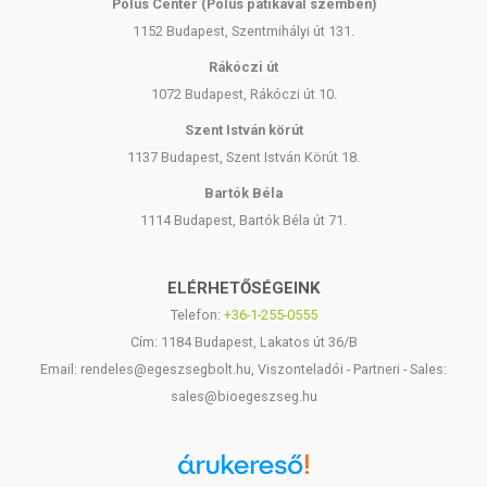
Pólus Center (Pólus patikával szemben)
1152 Budapest, Szentmihályi út 131.
Rákóczi út
1072 Budapest, Rákóczi út 10.
Szent István körút
1137 Budapest, Szent István Körút 18.
Bartók Béla
1114 Budapest, Bartók Béla út 71.
ELÉRHETŐSÉGEINK
Telefon:
+36-1-255-0555
Cím: 1184 Budapest, Lakatos út 36/B
Email: rendeles@egeszsegbolt.hu, Viszonteladói - Partneri - Sales:
sales@bioegeszseg.hu