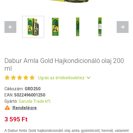
Previous
Next
Dabur Amla Gold Hajkondicionáló olaj 200
ml
Ugrás az értékelésekhez
Cikkszám:
GRD250
EAN:
5022496001250
Gyártó:
Garuda Trade kft.
Rendelésre
3 595 Ft
A Dabur Amla Gold hajkondicionáló olaj amla gyümölcsöt, hennát, valamint