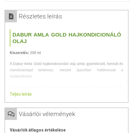
Részletes leírás
DABUR AMLA GOLD HAJKONDICIONÁLÓ
OLAJ
Kiszerelés:
200 ml
A Dabur Amla Gold hajkondicionáló olaj amla gyümölcsöt, hennát és
mandulaolajat tartalmaz, melyek igazoltan hatékonyak a
hajápolásban.
Erősíti a finom szálú, gyenge hajat, támogatja a hajnövekedést, és
csökkenti a hajhullást. Javasolt a kémiai kezelésnek kitett, festett, vagy
Teljes leírás
száraz haj ápolására. Rendszeres, vagy hosszan tartó használat
esetén sem változtatja meg a szőke vagy festett haj színét.
Vásárlói vélemények
AMLA
Az amla tisztítja a fejbőrt és a hajat. Ez egy természetes
Vásárlók átlagos értékelése
hajkondicionáló, mely tisztán tartja a hajat és a fejbőrt, fényt és tartást