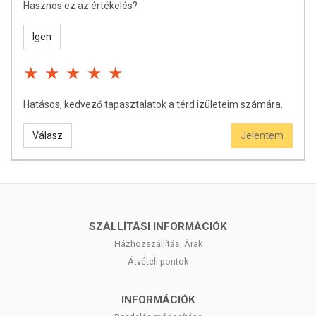
Hasznos ez az értékelés?
étrend-kiegészítők előnyös élettani hatásokkal bírhatnak, amelyek
egyénenként eltérőek lehetnek, jelölésük, megjelenítésük, és
reklámozásuk során nem engedélyezett betegségmegelőző vagy
Igen
gyógyító hatást tulajdonítani nekik.
Hatásos, kedvező tapasztalatok a térd izületeim számára.
Válasz
Jelentem
SZÁLLÍTÁSI INFORMÁCIÓK
Házhozszállítás, Árak
Átvételi pontok
INFORMÁCIÓK