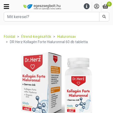
0
Kere
Főoldal
Étrend-kiegészítők
Hialuronsav
DR Herz Kollagén Forte Hialuronnal 60 db tabletta