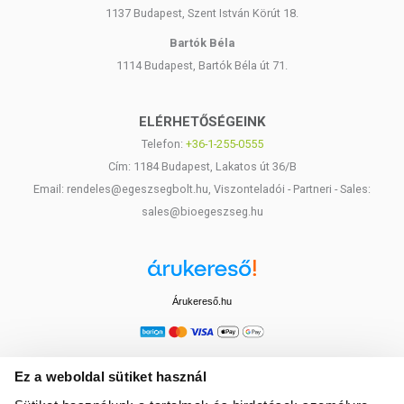
1137 Budapest, Szent István Körút 18.
Bartók Béla
1114 Budapest, Bartók Béla út 71.
ELÉRHETŐSÉGEINK
Telefon:
+36-1-255-0555
Cím: 1184 Budapest, Lakatos út 36/B
Email: rendeles@egeszsegbolt.hu, Viszonteladói - Partneri - Sales:
sales@bioegeszseg.hu
Árukereső.hu
Ez a weboldal sütiket használ