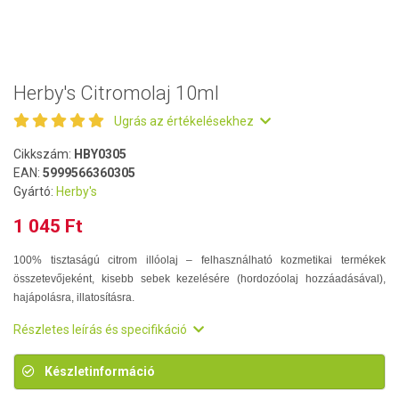
Herby's Citromolaj 10ml
Ugrás az értékelésekhez
Cikkszám:
HBY0305
EAN:
5999566360305
Gyártó:
Herby's
1 045 Ft
100% tisztaságú citrom illóolaj – felhasználható kozmetikai termékek
összetevőjeként, kisebb sebek kezelésére (hordozóolaj hozzáadásával),
hajápolásra, illatosításra.
Részletes leírás és specifikáció
Készletinformáció