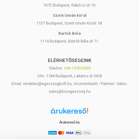
1072 Budapest, Rákóczi út 10.
TOVÁBBI TUDNIVALÓK A TERMÉKRŐL:
Szent István körút
Tárolás:
Hűvös, fénytől védett helyen, zárt kupakkal. Hűtőben tárolva
1137 Budapest, Szent István Körút 18.
az olaj zavarossá válhat, de ez nem befolyásolja a minőségét.
Bartók Béla
Forgalmazza:
Farkas Péter e. v., Pécs
1114 Budapest, Bartók Béla út 71.
Származási hely:
EU
ELÉRHETŐSÉGEINK
Telefon:
+36-1-255-0555
Cím: 1184 Budapest, Lakatos út 36/B
Email: rendeles@egeszsegbolt.hu, Viszonteladói - Partneri - Sales:
sales@bioegeszseg.hu
Árukereső.hu