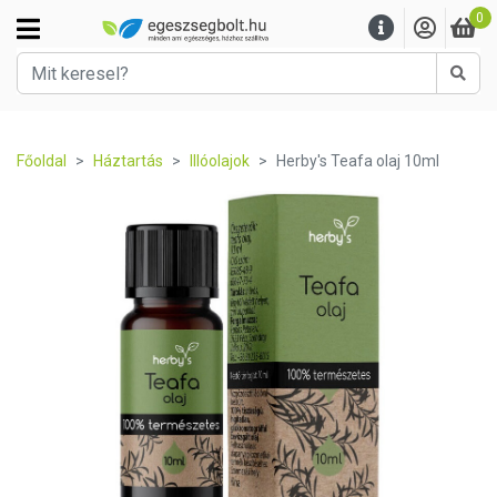
0
Kere
Főoldal
Háztartás
Illóolajok
Herby's Teafa olaj 10ml