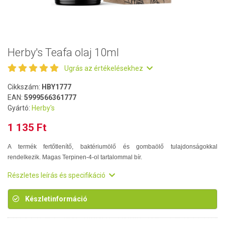
Herby's Teafa olaj 10ml
Ugrás az értékelésekhez
Cikkszám:
HBY1777
EAN:
5999566361777
Gyártó:
Herby's
1 135 Ft
A termék fertőtlenítő, baktériumölő és gombaölő tulajdonságokkal
rendelkezik. Magas Terpinen-4-ol tartalommal bír.
Részletes leírás és specifikáció
Készletinformáció