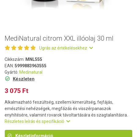
MediNatural citrom XXL illóolaj 30 ml
Ugrás az értékelésekhez
Cikkszám:
MNL555
EAN:
5999883963555
Gyártó:
Medinatural
Készleten
3 075 Ft
Alkalmazható feszültség, szellemi kimerültség, fejfájás,
emésztési nehézségek, megfázás és visszérpanaszok
enyhítésére, valamint rovarok távoltartására és szagtalanításra.
Részletes leírás és specifikáció
Készletinformáció