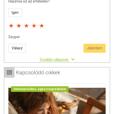
Hasznos ez az értékelés?
kezelés helyettesítésére szolgál!
Betegség esetén használatát konzultálja kezelőorvosával. Az
Igen
ajánlott napi mennyiséget ne haladja meg! Ne szedje a
készítményt, ha az összetevők bármelyikére érzékeny vagy
allergiás! Kisgyermekektől elzárva tartandó!
Szuper
Válasz
Jelentem
További válaszok
Kapcsolódó cikkek
Immunerősítés, egészségvédelem