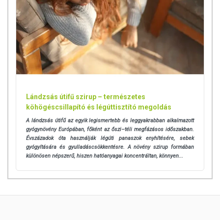
Lándzsás útifű szirup – természetes
köhögéscsillapító és légúttisztító megoldás
A lándzsás útifű az egyik legismertebb és leggyakrabban alkalmazott
gyógynövény Európában, főként az őszi–téli megfázásos időszakban.
Évszázadok óta használják légúti panaszok enyhítésére, sebek
gyógyítására és gyulladáscsökkentésre. A növény szirup formában
különösen népszerű, hiszen hatóanyagai koncentráltan, könnyen...