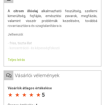
A
citrom illóolaj
alkalmazható feszültség, szellemi
kimerültség, fejfájás, emésztési zavarok, megfázás,
valamint visszér problémák kezelésére, továbbá
rovarriasztásra és szagtalanításra is.
Jellemzői
:
- friss, tiszta illat
- koncentráció- és képességfokozó
A citrom illóolaj
intenzív fertőtlenítő
tulajdonságokkal bír, ha
Teljes leírás
a légtérbe párologtatják. A citrom illóolaj párologtatásával
megakadályozhatók a légúti fertőzések
, mint például az
influenza, mivel a kórokozókat már a levegőben elpusztítja.
Vásárlói vélemények
A
citrom illóolajat
a citromfélék családjába (Rutaceae)
tartozó európai citromfa (Citrus limon, syn.: Citrus medica
Vásárlók átlagos értékelése
ssp. limonum) gyümölcsének héjából nyerik ki, préseléssel
5
(és ezt követő szűréssel, centrifugálással), vagy
vízgőzdesztillációval.