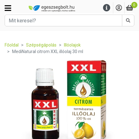
0
Kere
Főoldal
Szépségápolás
Illóolajok
MediNatural citrom XXL illóolaj 30 ml