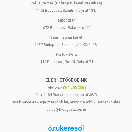
Pólus Center (Pólus patikával szemben)
1152 Budapest, Szentmihályi út 131.
Rákóczi út
1072 Budapest, Rákóczi út 10.
Szent István körút
1137 Budapest, Szent István Körút 18.
Bartók Béla
1114 Budapest, Bartók Béla út 71.
ELÉRHETŐSÉGEINK
Telefon:
+36-1-255-0555
Cím: 1184 Budapest, Lakatos út 36/B
Email: rendeles@egeszsegbolt.hu, Viszonteladói - Partneri - Sales:
sales@bioegeszseg.hu