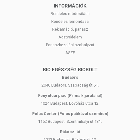
INFORMÁCIÓK
Rendelés módosítása
Rendelés lemondása
Reklamáció, panasz
Adatvédelem
Panaszkezelési szabályzat
ÁSZF
BIO EGÉSZSÉG BIOBOLT
Budaörs
2040 Budaörs, Szabadság út 61.
Fény utcai piac (Príma kijáratánál)
1024 Budapest, Lövőház utca 12.
Pólus Center (Pólus patikával szemben)
1152 Budapest, Szentmihályi út 131.
Rákóczi út
1072 Budapest, Rákóczi út 10.