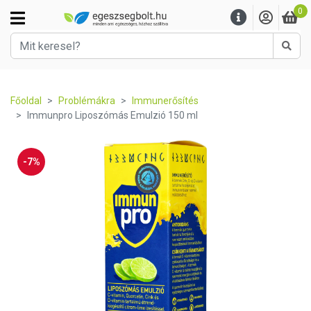
0
Kere
Főoldal
Problémákra
Immunerősítés
Immunpro Liposzómás Emulzió 150 ml
-7%