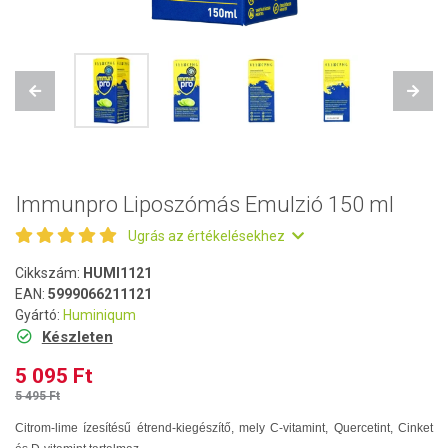
Previous
Next
Immunpro Liposzómás Emulzió 150 ml
Ugrás az értékelésekhez
Cikkszám:
HUMI1121
EAN:
5999066211121
Gyártó:
Huminiqum
Készleten
5 095 Ft
5 495 Ft
Citrom-lime ízesítésű étrend-kiegészítő, mely C-vitamint, Quercetint, Cinket