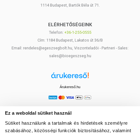
1114 Budapest, Bartók Béla út 71.
ELÉRHETŐSÉGEINK
Telefon:
+36-1-255-0555
Cím: 1184 Budapest, Lakatos út 36/B
Email: rendeles@egeszsegbolt.hu, Viszonteladói - Partneri - Sales:
sales@bioegeszseg.hu
Árukereső.hu
Ez a weboldal sütiket használ
Sütiket használunk a tartalmak és hirdetések személyre
szabásához, közösségi funkciók biztosításához, valamint
weboldalforgalmunk elemzéséhez. Ezenkívül közösségi