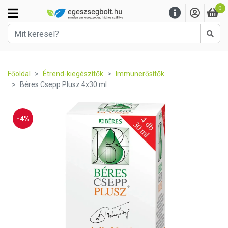
0
Kere
Főoldal
Étrend-kiegészítők
Immunerősítők
Béres Csepp Plusz 4x30 ml
-4%