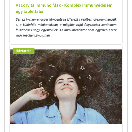
Ascorvita Immuno Max - Komplex immunvédelem
egy tablettában
Bár az immunrendszer támogatása kifejezés valóban gyakran hangzik
el a különféle médiumokban, a mögötte zajló folyamatok korántsem
felszínesek vagy egyszerűek. Az immunrendszer nem egyetlen szerv
vagy mechanizmus, han...
Háztartás