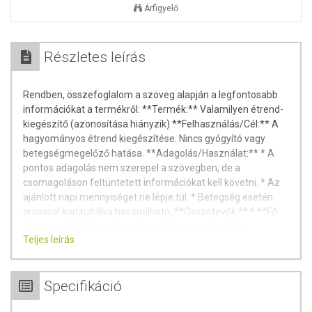
Árfigyelő
Részletes leírás
Rendben, összefoglalom a szöveg alapján a legfontosabb
információkat a termékről: **Termék:** Valamilyen étrend-
kiegészítő (azonosítása hiányzik) **Felhasználás/Cél:** A
hagyományos étrend kiegészítése. Nincs gyógyító vagy
betegségmegelőző hatása. **Adagolás/Használat:** * A
pontos adagolás nem szerepel a szövegben, de a
csomagoláson feltüntetett információkat kell követni. * Az
ajánlott napi mennyiséget ne lépje túl. * Betegség esetén
orvossal konzultálva használható. **Összetevők:** * **Fő
összetevők:** Vas, réz, cink, szelén, mangán, króm,
Teljes leírás
molibdén, jód (a szöveg felsorolja a konkrét vegyületeket is)
* **Segédanyagok:** aszkorbinsav, borostyánkősav,
borkősav, tisztított víz, kálium-nátrium-tartarát-tetrahidrát,
Specifikáció
glicin (amino ecetsav), kénsav, glicerin, nátrium-edetát
**Tárolás:** Száraz, hűvös, napfénytől védett helyen.