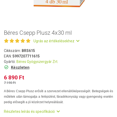
Béres Csepp Plusz 4x30 ml
Ugrás az értékelésekhez
Cikkszám:
BRS615
EAN:
5997207711615
Gyártó:
Béres Gyógyszergyár Zrt.
Készleten
6 890 Ft
7 190 Ft
A Béres Csepp Plusz erősíti a szervezet ellenállóképességét. Betegségek és
műtétek után támogatja a felépülést, fáradékonyság vagy gyengeség esetén
pedig elősegíti a jó közérzet helyreállását.
Részletes leírás és specifikáció