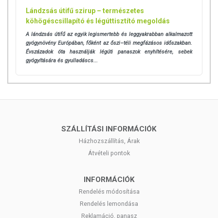
Lándzsás útifű szirup – természetes
köhögéscsillapító és légúttisztító megoldás
A lándzsás útifű az egyik legismertebb és leggyakrabban alkalmazott
gyógynövény Európában, főként az őszi–téli megfázásos időszakban.
Évszázadok óta használják légúti panaszok enyhítésére, sebek
gyógyítására és gyulladáscs...
SZÁLLÍTÁSI INFORMÁCIÓK
Házhozszállítás, Árak
Átvételi pontok
INFORMÁCIÓK
Rendelés módosítása
Rendelés lemondása
Reklamáció, panasz