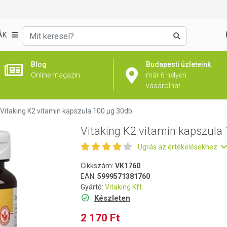
 100 µg 30db
ÁK
Keresés
Blog
Budapesti üzleteink
Online magazin
már 6 helyen
vásárolhat
Vitaking K2 vitamin kapszula 100 µg 30db
Vitaking K2 vitamin kapszula
Ugrás az értékelésekhez
Cikkszám:
VK1760
EAN:
5999571381760
Gyártó:
Vitaking Kft.
Készleten
2 170 Ft