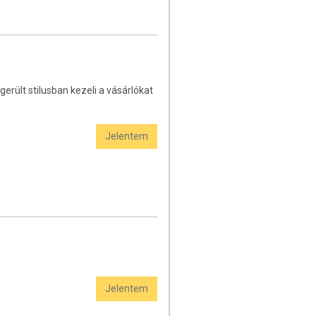
erült stilusban kezeli a vásárlókat
Jelentem
Jelentem