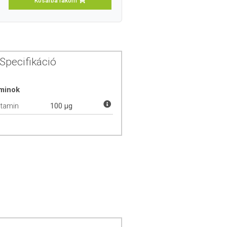
Kosárba rakom
Specifikáció
aminok
itamin
100 µg