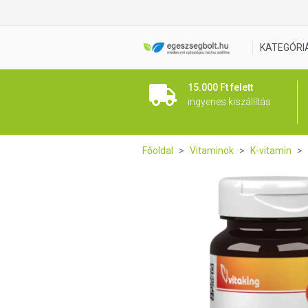
Vitaking K2 vitamin kapszula
KATEGÓRI
15.000 Ft felett
ingyenes kiszállítás
Főoldal
Vitaminok
K-vitamin