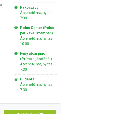
 a
Rákóczi út
Átvehető ma, nyitás:
7:30
Pólus Center (Pólus
patikával szemben)
Átvehető ma, nyitás:
10:00
Fény utcai piac
(Príma kijáratánál)
Átvehető ma, nyitás:
7:30
Budaörs
Átvehető ma, nyitás:
7:30