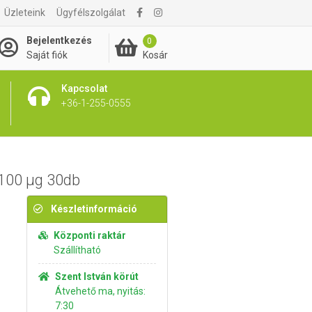
Üzleteink
Ügyfélszolgálat
2 170 Ft
Kosárba rakom
Bejelentkezés
0
Kosár
Saját fiók
Kapcsolat
+36-1-255-0555
 100 µg 30db
Készletinformáció
Központi raktár
Szállítható
Szent István körút
Átvehető ma, nyitás:
7:30