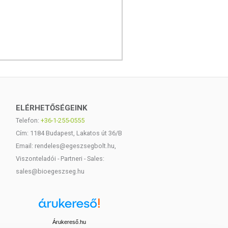
ELÉRHETŐSÉGEINK
Telefon:
+36-1-255-0555
Cím: 1184 Budapest, Lakatos út 36/B
Email: rendeles@egeszsegbolt.hu,
Viszonteladói - Partneri - Sales:
sales@bioegeszseg.hu
Árukereső.hu