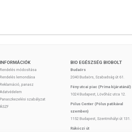
il-palmitát, menakinon-7), emulgeálószer: zsírsavak.
K
!
rméken jelzett időpontig.
INFORMÁCIÓK
BIO EGÉSZSÉG BIOBOLT
 európai uniós szabályozás szerint élelmiszereknek minősülnek,
zítését szolgálják, és koncentrált formában tartalmaznak
Rendelés módosítása
Budaörs
k kedvező élettani hatással rendelkezhetnek, amely egyénenként
Rendelés lemondása
2040 Budaörs, Szabadság út 61.
k, és reklámozásuk során nem engedélyezett a készítményeknek
Reklamáció, panasz
Fény utcai piac (Príma kijáratánál)
 tulajdonítani.
Adatvédelem
1024 Budapest, Lövőház utca 12.
ozott, vegyes étrendet és az egészséges életmódot! A termék nem
Panaszkezelési szabályzat
Pólus Center (Pólus patikával
z orvosi kezelés helyettesítésére alkalmas! Betegség esetén
ÁSZF
szemben)
al. Az ajánlott napi fogyasztási mennyiséget ne lépje túl! Ne
 bármelyikére érzékeny vagy allergiás! Kisgyermektől elzárva
1152 Budapest, Szentmihályi út 131.
Rákóczi út