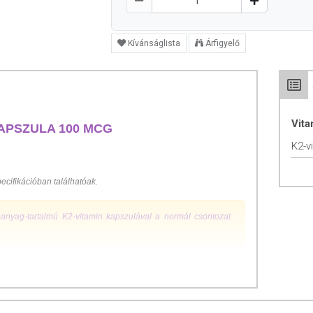
Kívánságlista
Árfigyelő
Vit
KAPSZULA 100 ΜCG
K2-v
ecifikációban találhatóak.
anyag-tartalmú K2-vitamin kapszulával a normál csontozat
70-1948) kutatásai során arra törekedett, hogy megértse, mi teszi
l élő primitív népeket a legtöbb modern emberhez képest. Price