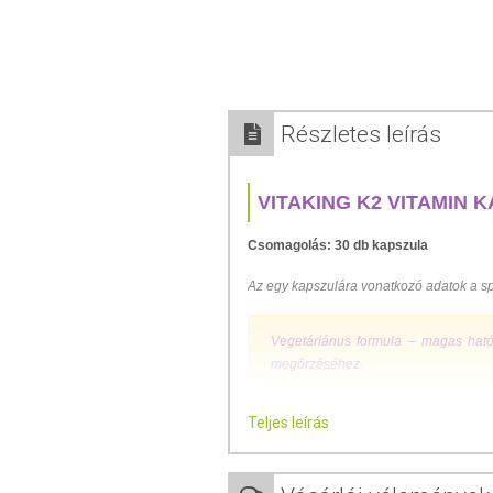
Részletes leírás
VITAKING K2 VITAMIN 
Csomagolás: 30 db kapszula
Az egy kapszulára vonatkozó adatok a sp
Vegetáriánus formula – magas ható
megőrzéséhez.
A K2-vitamin története:
Teljes leírás
Weston A. Price (clevelandi fogorvos, 18
erősebbé a nyugati civilizációtól távo