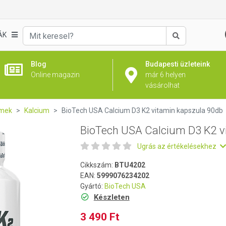
itamin kapszula 90db
ÁK
Keresés
Blog
Budapesti üzleteink
Online magazin
már 6 helyen
vásárolhat
emek
Kalcium
BioTech USA Calcium D3 K2 vitamin kapszula 90db
BioTech USA Calcium D3 K2 v
Ugrás az értékelésekhez
Cikkszám:
BTU4202
EAN:
5999076234202
Gyártó:
BioTech USA
Készleten
3 490 Ft