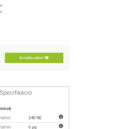
 A
en
Kosárba rakom
Specifikáció
aminok
itamin
240 NE
itamin
6 µg