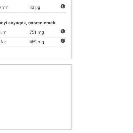
tamin
30 µg
ányi anyagok, nyomelemek
ium
751 mg
for
459 mg