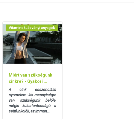
Ca D3 K2 kapszulát?
nek
törekvőknek
Vitaminok, ásványi anyagok
la?
Miért van szükségünk
cinkre? - Gyakori ...
A cink esszenciális
nyomelem: kis mennyiségre
és fogazat fenntartásához, így kiemelkedő szerepet játszik azok
van szükségünk belőle,
mégis kulcsfontosságú a
sejtfunkciók, az immun...
tt részt vesz a sejtosztódási folyamatokban és a sejtek
rmál energiatermelő anyagcsere-folyamatokat és a normál
ul a normál izomműködéshez és az emésztőenzimek megfelelő