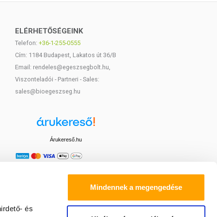
ELÉRHETŐSÉGEINK
Telefon:
+36-1-255-0555
Cím: 1184 Budapest, Lakatos út 36/B
Email: rendeles@egeszsegbolt.hu,
Viszonteladói - Partneri - Sales:
sales@bioegeszseg.hu
Árukereső.hu
Mindennek a megengedése
irdető- és