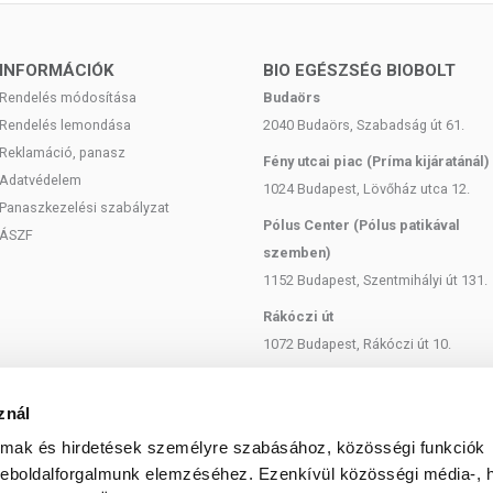
INFORMÁCIÓK
BIO EGÉSZSÉG BIOBOLT
zt vesz a normál csontozat és fogazat fenntartásában, a normál
Rendelés módosítása
Budaörs
tokban, továbbá hozzájárul a sejtmembránok megfelelő
Rendelés lemondása
2040 Budaörs, Szabadság út 61.
Reklamáció, panasz
Fény utcai piac (Príma kijáratánál)
Adatvédelem
1024 Budapest, Lövőház utca 12.
égének megőrzésében rejlik, a kalciumhoz és a foszforhoz
Panaszkezelési szabályzat
Pólus Center (Pólus patikával
sontozat és a normál fogazat fenntartását, az egészséges
ÁSZF
lelő működését is.
szemben)
1152 Budapest, Szentmihályi út 131.
lel, ugyanis a D-vitamin elősegíti a kalcium és a foszfor normál
ér normál kalciumszintjének fenntartását.
Rákóczi út
1072 Budapest, Rákóczi út 10.
Szent István körút
itamin is részt vesz a normál csontozat fenntartásában. Emellett
1137 Budapest, Szent István Körút
znál
zért kumarin típusú véralvadásgátlót szedő egyének számára nem
18.
almak és hirdetések személyre szabásához, közösségi funkciók
Bartók Béla
weboldalforgalmunk elemzéséhez. Ezenkívül közösségi média-, h
BioTechUSA termék, biztonságos és gondosan válogatott