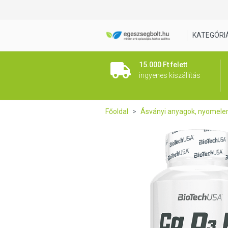
BioTech USA Calcium D3 K2 v
KATEGÓRI
15.000 Ft felett
ingyenes kiszállítás
Főoldal
Ásványi anyagok, nyomel