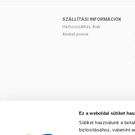
Foszfor
SZÁLLÍTÁSI INFORMÁCIÓK
A kalciumhoz hasonlóan a foszfor is rés
Házhozszállítás, Árak
energiatermelő anyagcsere-folyama
működéséhez.
Átvételi pontok
D-vitamin
Elsődleges szerepe a csontok egészs
hasonlóan támogatja az egészséges c
izomfunkciót és az immunrendszer megfe
A csontok egészségéért közvetetten is fe
felszívódását/hasznosulását, valamint a v
K-vitamin
A fent említett összetevők mellett a K-v
Ez a weboldal sütiket has
részt vesz a normál véralvadásban is, e
javasolt a termék fogyasztása.
Sütiket használunk a tart
biztosításához, valamint 
A Ca D3 K2 kapszula, mint minden 