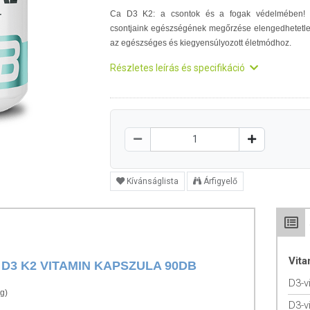
Ca D3 K2: a csontok és a fogak védelmében!
csontjaink egészségének megőrzése elengedhetetl
az egészséges és kiegyensúlyozott életmódhoz.
Részletes leírás és specifikáció
Kívánságlista
Árfigyelő
Vit
D3 K2 VITAMIN KAPSZULA 90DB
D3-v
g)
D3-v