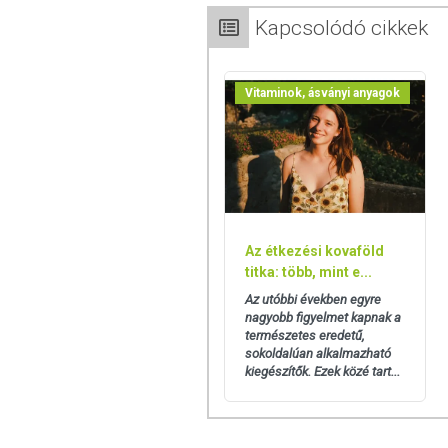
Kinek javasoljuk a BioTechUSA 
Kapcsolódó cikkek
A kapszulás termékeket kedvelők
A csontok és fogak egészségére 
Vitaminok, ásványi anyagok
Mit tartalmaz a Ca D3 K2 kapszu
1 adagban (3 kapszula):
908 mg kalcium
702 mg foszfor
6 µg (240 NE) D-vitamin
30 µg K-vitamin
Az étkezési kovaföld
titka: több, mint e...
Kalcium
Az utóbbi években egyre
nagyobb figyelmet kapnak a
A kalcium szükséges a normál csontozat 
természetes eredetű,
egészségében.
sokoldalúan alkalmazható
kiegészítők. Ezek közé tart...
A csontok és fogak egészsége melle
specializációjában, támogatja a no
ingerületátvitelt, valamint hozzájár
működéséhez is.