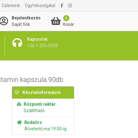
Üzleteink
Ügyfélszolgálat
3 490 Ft
Kosárba rakom
Bejelentkezés
0
Kosár
Saját fiók
Kapcsolat
+36-1-255-0555
itamin kapszula 90db
Készletinformáció
Központi raktár
Szállítható
Budaörs
Átvehető ma 19:00-ig