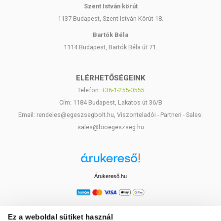
Tejcukor érzékenység
Szent István körút
Gyomor, bélrendszeri szakaszok eltávolítása: a vékonybél első
1137 Budapest, Szent István Körút 18.
(patkóbél) és utolsó szakaszában (csípőbél) a legjelentősebb
a felszívódás.
Bartók Béla
Hashajtók rendszeres alkalmazása (csökken a bélből való
1114 Budapest, Bartók Béla út 71.
felszívódás)
Evészavarok (anorexia nervosa, bulimia nervosa)
ELÉRHETŐSÉGEINK
Figyelem!
A kalcium minden ásványi anyag (pl. magnézium,
Telefon:
+36-1-255-0555
cink, vas) hasznosulását gátolja, ezért javasolt más
Cím: 1184 Budapest, Lakatos út 36/B
ásványianyag-tartalmú étrend-kiegészítőktől időben
Email: rendeles@egeszsegbolt.hu, Viszonteladói - Partneri - Sales:
elkülönítve alkalmazni.
sales@bioegeszseg.hu
A kalciumkiegészítők alkalmazása továbbá gátolhatja
egyes gyógyszerek felszívódását is. Ezek együttes
alkalmazását mellőzze, és mindenképpen egyeztesse
kezelőorvosával! Az alábbi gyógyszerek felszívódását
Árukereső.hu
gátolhatja:
Kalciumcsatorna-blokkolók (vérnyomás csökkentők,
szívritmuszavar és mellkasi fájdalom esetén alkalmazott
Ez a weboldal sütiket használ