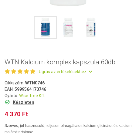
WTN Kalcium komplex kapszula 60db
Ugrás az értékelésekhez
Cikkszám:
WTN0746
EAN:
5999564170746
Gyártó:
Wise Tree Kft.
Készleten
4 370 Ft
Szerves, jól hasznosuló, teljesen elreagáltatott kalcium-glicinátot és kalcium
malátot tartalmaz.