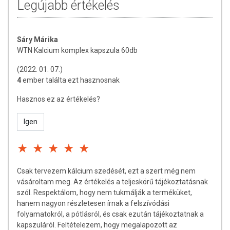
Legújabb értékelés
A szervezet kalciumszükségletét ideális esetben táplálékokkal kellene
fedezni, amihez tudatosság és változatosság szükséges, különösen,
ha valamilyen okból (bizonyos táplálkozási irányzatok, élettani
Sáry Márika
eltérések, krónikus betegségek, táplálékallergiák, intoleranciák stb.)
WTN Kalcium komplex kapszula 60db
nem tudjuk biztosítani a bevitelét.
(2022. 01. 07.)
Kíváncsi, melyek a magas kalciumtartalmú ételek és italok a
4
ember találta ezt hasznosnak
tejtermékeken túl?
Hasznos ez az értékelés?
Halak, amelyeknek megehetjük a szálkáját (pl. szardínia)
Mák
Igen
Diófélék, olajosmagvak (pl. dió, mandula, szezámmag)
Spenót, mángold, keresztesvirágú zöldségek
Zabpehely, rostdús gabonafélék
Fontos megjegyezni, hogy az egyes ételek kalciumtartalma nem
Csak tervezem kálcium szedését, ezt a szert még nem
jelenti automatikusan azt, hogy az a mennyiség valóban fel is szívódik
vásároltam meg. Az értékelés a teljeskörű tájékoztatásnak
a bélrendszeren keresztül.
szól. Respektálom, hogy nem tukmálják a terméküket,
hanem nagyon részletesen írnak a felszívódási
A FELSZÍVÓDÁST GÁTLÓ TÉNYEZŐK
folyamatokról, a pótlásról, és csak ezután tájékoztatnak a
TÖBB CSOPORTRA OSZTHATÓK:
kapszuláról. Feltételezem, hogy megalapozott az