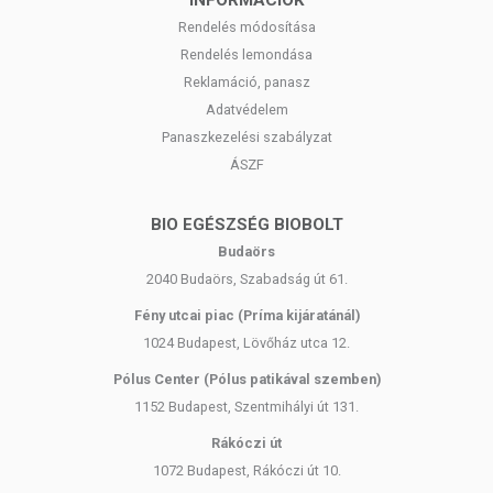
magnézium hasznosulását. A kalciumtartalmú
étrendkiegészítőt délelőtt, a magnéziumot délután
Rendelés módosítása
érdemes bevenni. Ha ez nem megoldható, tanácsos
Rendelés lemondása
legalább 2 órát várni a két termék bevétele között.
Reklamáció, panasz
Megfelelő gyomorsavmennyiség: A savas közeg segíti a
Adatvédelem
kalcium felszívódását.
Panaszkezelési szabályzat
Mozgás: Sportolás során az izommunka hatására a csontokat
borító csonthártya is minimális mozgást végez. Ez olyan
ÁSZF
biokémiai folyamatokat aktivál, amelyek fokozzák a csontépítő
sejtek aktivitását. A mozgás hozzájárul a mindenkori csúcs
BIO EGÉSZSÉG BIOBOLT
csonttömeg eléréséhez is.
Budaörs
Természetesen vannak olyan állapotok, betegségek,
2040 Budaörs, Szabadság út 61.
táplálkozási irányzatok, amelyek esetén kiemelt
Fény utcai piac (Príma kijáratánál)
figyelmet kell fordítani a jó minőségű kalciumpótlásra.
1024 Budapest, Lövőház utca 12.
Állati eredetű élelmiszerektől mentes (vegán) táplálkozás
Pólus Center (Pólus patikával szemben)
Várandósság, szoptatás: fokozódik a kalciumigény és annak
1152 Budapest, Szentmihályi út 131.
bélből való felszívódása
Menopauza
Rákóczi út
Verseny- és élsportolók
1072 Budapest, Rákóczi út 10.
Tejfehérje allergia