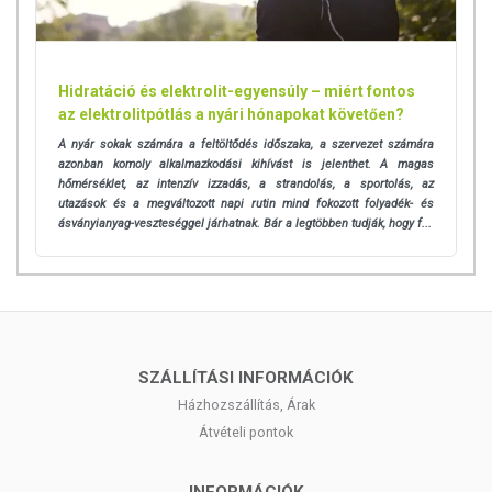
csökken, fokozva a kalciumürülést.
A felszívódást segítő tényezők:
Hidratáció és elektrolit-egyensúly – miért fontos
D3-vitamin bevitel: A D3-vitamin szükséges a kalcium bélből
az elektrolitpótlás a nyári hónapokat követően?
való felszívódásához és szabályozza a vér kalciumszintjét.
A nyár sokak számára a feltöltődés időszaka, a szervezet számára
K2-vitamin bevitel: A K2-vitamin aktiválja azokat a fehérjéket,
azonban komoly alkalmazkodási kihívást is jelenthet. A magas
amelyek a csontokhoz szállítják a kalciumot, megelőzve annak
hőmérséklet, az intenzív izzadás, a strandolás, a sportolás, az
lerakódását a lágy szövetekben.
utazások és a megváltozott napi rutin mind fokozott folyadék- és
A-vitamin bevitel:
ásványianyag-veszteséggel járhatnak. Bár a legtöbben tudják, hogy f...
Feltétele a D-vitamin hasznosulásának és
működésének. A dózis itt is fontos, a túl sok éppoly
káros, mint a kevés.
Szerepet játszik a csontok hossznövekedésében.
Magnézium bevitel:
A D-vitamin hasznosulásához elengedhetetlen a
SZÁLLÍTÁSI INFORMÁCIÓK
megfelelő magnéziumellátottság. A D-vitamin
hasznosítása során a szervezet jelentős mennyiségű
Házhozszállítás, Árak
magnéziumot használ fel, ezért a pótlása javasolt.
Átvételi pontok
FONTOS! A magnéziumot mindig időben elkülönítve
javasolt alkalmazni, mert a kalcium gátolja a
INFORMÁCIÓK