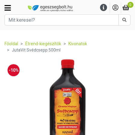
0
Kere
Főoldal
Étrend-kiegészítők
Kivonatok
JutaVit Svédcsepp 500ml
-10%