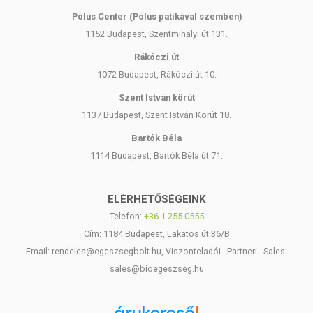
Pólus Center (Pólus patikával szemben)
1152 Budapest, Szentmihályi út 131.
Rákóczi út
1072 Budapest, Rákóczi út 10.
Szent István körút
1137 Budapest, Szent István Körút 18.
Bartók Béla
1114 Budapest, Bartók Béla út 71.
ELÉRHETŐSÉGEINK
Telefon:
+36-1-255-0555
Cím: 1184 Budapest, Lakatos út 36/B
Email: rendeles@egeszsegbolt.hu, Viszonteladói - Partneri - Sales:
sales@bioegeszseg.hu