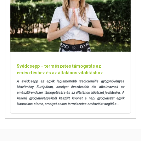
Svédcsepp – természetes támogatás az
emésztéshez és az általános vitalitáshoz
A svédcsepp az egyik legismertebb tradicionális gyógynövényes
készítmény Európában, amelyet évszázadok óta alkalmaznak az
emésztőrendszer támogatására és az általános közérzet javítására. A
keserű gyógynövényekből készült kivonat a népi gyógyászat egyik
klasszikus eleme, amelyet sokan természetes emésztést segítő s...