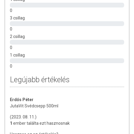
(Liquiritiae radix), borsmenta (Menthae piperitae folium ), gyömbér
(Zingiberis rhizoma), mezei zsurló hajtás (Equiseti herba), fahéj
0
(Cinnamomi cortex), szamócalevél (Fragariae folium), orvosi Pemetefű
3 csillag
(Marrubii herba), citromfű (Melissae herba), katángkóró (Cichorii
herba), bodzavirág (Sambuci flos), kamilla (Chamomillae flos),
0
rozmaring (Rosmarini folium), citromhéj (Citri pericarpium),
2 csillag
málnalevél (Rubi idaei folium), szurokfű (Origani herba),
fűszerkömény (Carvi fructus), bazsalikom (Basilici herba),
0
borókabogyó (Juniperi fructus), majoranna (Majorannae herba),
1 csillag
aranyvessző (Solidaginis herba), levendulavirág (Lavandulae flos),
hársfavirág (Tiliae flos), körömvirág (Flos calendulae), orvosi Zsálya
0
(Salviae folium), csalán (Urticae herba), koriander mag (Coriandri
fructus), cickafarkfű (Millefolii herba), gyermekláncfű gyökér (Taraxaci
Legújabb értékelés
radix), csipkebogyóhús (Cynosbati fructus sine semen), kerti kakukkfű
(Thymi vulgaris herba), zöld tea levél (Camellia
sinensis folium), kurkuma (Curcuma longa), színezék (karamell),
Erdős Péter
savanyúságot szabályozó anyagok (citromsav, nátrium-citrát),
JutaVit Svédcsepp 500ml
tartósítószerek (kálium-szorbát, nátrium-benzoát).
(2023. 08. 11.)
Tárolás:
Szobahőmérsékleten, közvetlen napfénytől védve, lezárt
1
ember találta ezt hasznosnak
csomagolásban. Felbontás után, hűtőszekrényben tárolva két hónapig
fogyasztható.