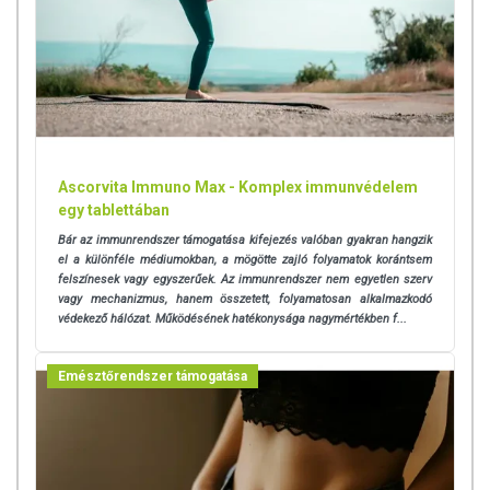
Ascorvita Immuno Max - Komplex immunvédelem
egy tablettában
Bár az immunrendszer támogatása kifejezés valóban gyakran hangzik
el a különféle médiumokban, a mögötte zajló folyamatok korántsem
felszínesek vagy egyszerűek. Az immunrendszer nem egyetlen szerv
vagy mechanizmus, hanem összetett, folyamatosan alkalmazkodó
védekező hálózat. Működésének hatékonysága nagymértékben f...
Emésztőrendszer támogatása