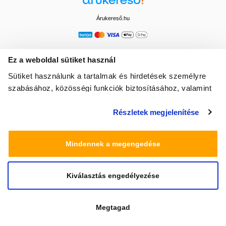
Árukereső.hu
Ez a weboldal sütiket használ
Sütiket használunk a tartalmak és hirdetések személyre
szabásához, közösségi funkciók biztosításához, valamint
weboldalforgalmunk elemzéséhez. Ezenkívül közösségi
Részletek megjelenítése
média-, hirdető- és elemező partnereinkkel megosztjuk az
Ön weboldalhasználatra vonatkozó adatait, akik
kombinálhatják az adatokat más olyan adatokkal,
Mindennek a megengedése
amelyeket Ön adott meg számukra vagy az Ön által
használt más szolgáltatásokból gyűjtöttek.
Kiválasztás engedélyezése
© 2025 Minden jog fenntartva egeszsegbolt.hu
Megtagad