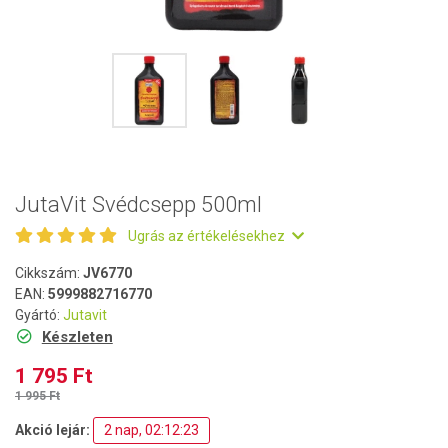
JutaVit Svédcsepp 500ml
Ugrás az értékelésekhez
Cikkszám:
JV6770
EAN:
5999882716770
Gyártó:
Jutavit
Készleten
1 795 Ft
1 995 Ft
Akció lejár:
2 nap, 02:12:22