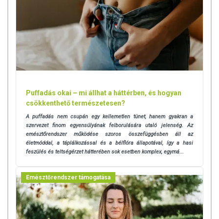
Puffadás okai – mi állhat a háttérben, és hogyan
csökkenthető természetesen?
A puffadás nem csupán egy kellemetlen tünet, hanem gyakran a
szervezet finom egyensúlyának felborulására utaló jelenség. Az
emésztőrendszer működése szoros összefüggésben áll az
életmóddal, a táplálkozással és a bélflóra állapotával, így a hasi
feszülés és teltségérzet hátterében sok esetben komplex, egymá...
Emésztőrendszer támogatása