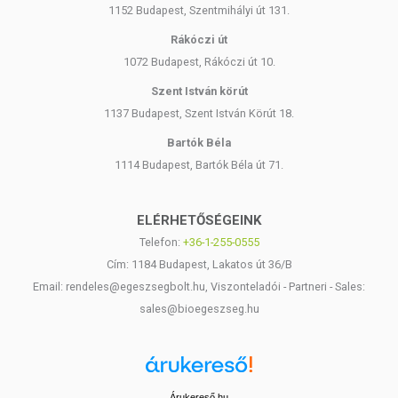
1152 Budapest, Szentmihályi út 131.
Rákóczi út
1072 Budapest, Rákóczi út 10.
Szent István körút
1137 Budapest, Szent István Körút 18.
Bartók Béla
1114 Budapest, Bartók Béla út 71.
ELÉRHETŐSÉGEINK
Telefon:
+36-1-255-0555
Cím: 1184 Budapest, Lakatos út 36/B
Email: rendeles@egeszsegbolt.hu, Viszonteladói - Partneri - Sales:
sales@bioegeszseg.hu
Árukereső.hu