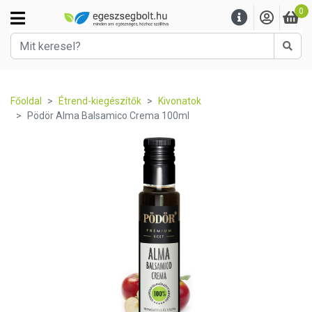
0
Kere
Főoldal
Étrend-kiegészítők
Kivonatok
Pödör Alma Balsamico Crema 100ml