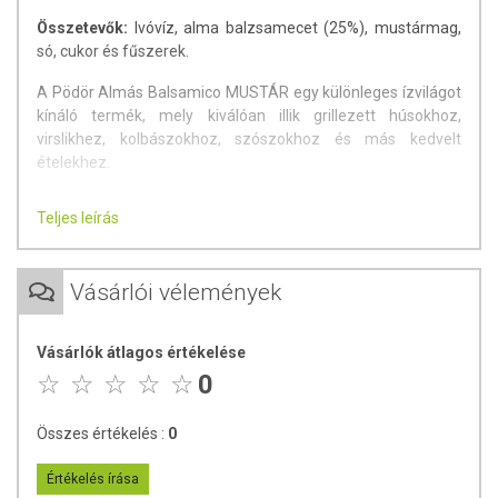
Összetevők:
Ivóvíz, alma balzsamecet (25%), mustármag,
só, cukor és fűszerek.
A Pödör Almás Balsamico MUSTÁR egy különleges ízvilágot
kínáló termék, mely kiválóan illik grillezett húsokhoz,
virslikhez, kolbászokhoz, szószokhoz és más kedvelt
ételekhez.
Az alma balzsamecet megőrzi az alma számos
Teljes leírás
egészséges tápanyagát, mint például az A, B1, B2 és B6
vitaminokat. Ez a vitaminösszetétel erősíti az
immunrendszert, a bőrt és az anyagcserét.
Vásárlói vélemények
A mustármagból származó mustárolajok gátolják a
baktériumok és vírusok szaporodását, így segítik az
Vásárlók átlagos értékelése
immunrendszer működését.
0
Emellett a mustárolajok enyhe csípőssége serkenti az
emésztést és támogatja az egész emésztőrendszert.
Összes értékelés :
0
Segítik a zsírok lebomlását a szervezetben.
Értékelés írása
Az alma balsamico mustár íze egyedi és harmonikus. Az