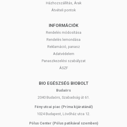
engedélyezett a készítményeknek betegséget megelőző vagy
Házhozszállítás, Árak
gyógyító hatást tulajdonítani.
Átvételi pontok
A termék nem helyettesíti a kiegyensúlyozott, változatos
étrendet és az egészséges életmódot! A termék nem gyógyít
INFORMÁCIÓK
betegségeket! A termék nem az orvosi kezelés helyettesítésére
Rendelés módosítása
alkalmas! Betegség esetén konzultáljon kezelőorvosával! Ne
Rendelés lemondása
lépje túl az ajánlott napi fogyasztási mennyiséget! Ne szedje a
Reklamáció, panasz
készítményt, ha az összetevők bármelyikére érzékeny vagy
Adatvédelem
allergiás! Kisgyermekektől elzárva tartandó!
Panaszkezelési szabályzat
ÁSZF
BIO EGÉSZSÉG BIOBOLT
Budaörs
2040 Budaörs, Szabadság út 61.
Fény utcai piac (Príma kijáratánál)
1024 Budapest, Lövőház utca 12.
Pólus Center (Pólus patikával szemben)