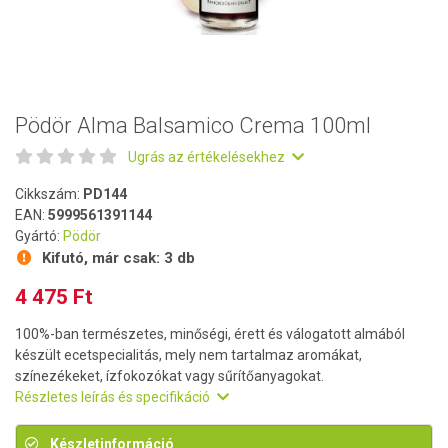
Pödör Alma Balsamico Crema 100ml
Ugrás az értékelésekhez
Cikkszám:
PD144
EAN:
5999561391144
Gyártó:
Pödör
Kifutó, már csak:
3 db
4 475 Ft
100%-ban természetes, minőségi, érett és válogatott almából
készült ecetspecialitás, mely nem tartalmaz aromákat,
színezékeket, ízfokozókat vagy sűrítőanyagokat.
Részletes leírás és specifikáció
Készletinformáció