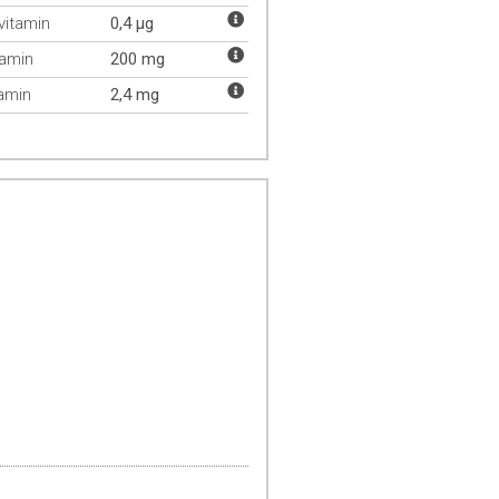
vitamin
0,4 µg
tamin
200 mg
tamin
2,4 mg