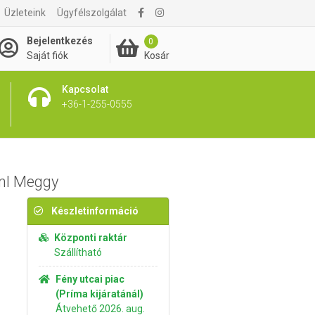
Üzleteink
Ügyfélszolgálat
4 790 Ft
Kosárba rakom
Bejelentkezés
0
Kosár
Saját fiók
Kapcsolat
+36-1-255-0555
0ml Meggy
Készletinformáció
Központi raktár
Szállítható
Fény utcai piac
(Príma kijáratánál)
Átvehető 2026. aug.