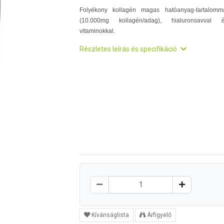
Folyékony kollagén magas hatóanyag-tartalomm
(10.000mg kollagén/adag), hialuronsavval 
vitaminokkal.
Részletes leírás és specifikáció
Kívánságlista
Árfigyelő