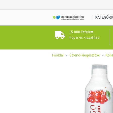
Collango Collagen Liquid 5
KATEGÓRI
15.000 Ft felett
ingyenes kiszállítás
Főoldal
Étrend-kiegészítők
Koll