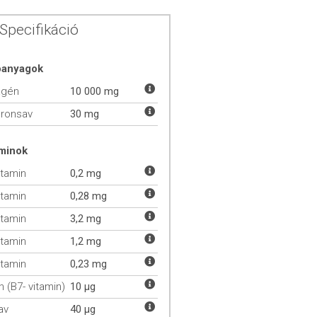
Specifikáció
óanyagok
agén
10 000 mg
uronsav
30 mg
aminok
itamin
0,2 mg
itamin
0,28 mg
itamin
3,2 mg
itamin
1,2 mg
itamin
0,23 mg
n (B7- vitamin)
10 µg
av
40 µg