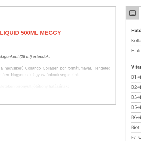
Hat
LIQUID 500ML MEGGY
Koll
Hial
dagonként (25 ml) értendők.
Vit
 a nagysikerű Collango Collagen por formátumával. Rengeteg
illetően. Nagyon sok fogyasztónknak segítettünk.
B1-v
ületeken bizonyult jótékony hatásúnak:
B2-v
B3-v
 járó fájdalom mérséklése
mikai ráncok kisimítása
B5-v
úton előforduló magas glicin tartalom révén)
B6-v
ra
esetén az ízületek védelme.
Bioti
tettük, hogy neked már ne kelljen ezzel foglalkoznod.
Fols