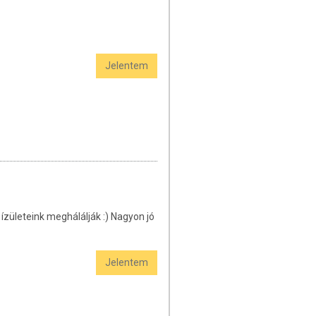
Jelentem
ízületeink meghálálják :) Nagyon jó
Jelentem