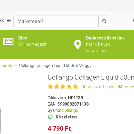
00ml Meggy
ÁK
Keresés
Blog
Budapesti üzleteink
Online magazin
már 6 helyen
vásárolhat
agének
Collango Collagen Liquid 500ml Meggy
Collango Collagen Liquid 50
Ugrás az értékelésekhez
Cikkszám:
HF1138
EAN:
5999882071138
Gyártó:
Collango
Készleten
4 790 Ft