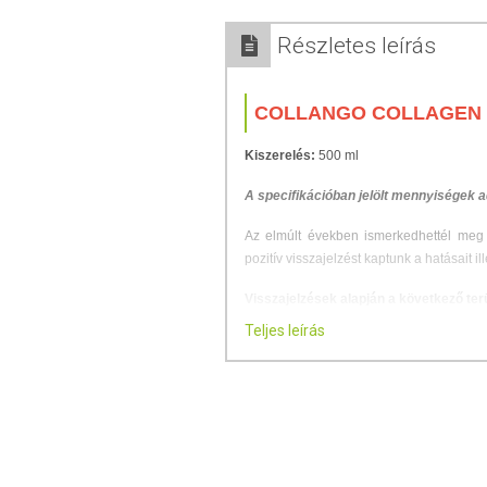
Részletes leírás
COLLANGO COLLAGEN 
Kiszerelés:
500 ml
A specifikációban jelölt mennyiségek a
Az elmúlt években ismerkedhettél meg
pozitív visszajelzést kaptunk a hatásait 
Visszajelzések alapján a következő ter
Teljes leírás
ízületi panaszok, illetve az ezzel
bőr hidratáltságának fokozása, mi
nyugodtabb alvás (a természetes 
csontritkulásban érintettek számá
sportolóknál extrém megterhelés 
Most ezt a formulát továbbfejlesz