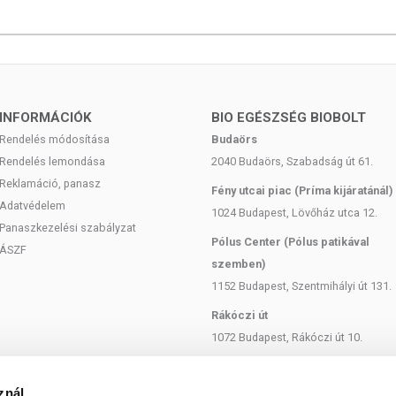
ik a kocsonyára, disznóbőrre, csirkelbra stb...
FIGYELEMBE KOLLAGÉN KÉSZÍTMÉNY VÁLASZTÁSKOR A
hidrolízis folyamata teszi a kollagén molekulaláncokat könnyen
 a szervezet számára.
INFORMÁCIÓK
BIO EGÉSZSÉG BIOBOLT
g tartalommal rendelkezzen. A kutatási eredmények többsége
Rendelés módosítása
Budaörs
n fogyasztásán alapul.
Rendelés lemondása
2040 Budaörs, Szabadság út 61.
amely hozzájárul a kollagén hasznosulásához és serkenti
Reklamáció, panasz
lését.
Fény utcai piac (Príma kijáratánál)
Adatvédelem
1024 Budapest, Lövőház utca 12.
OLLAGÉN, POR FORMÁTUMÚ KOLLAGÉN, KOLLAGÉN
Panaszkezelési szabályzat
 A KÜLÖNBSÉG ÉS AZONOSSÁG EZEN KÉSZÍTMÉNYEK
Pólus Center (Pólus patikával
ÁSZF
szemben)
te! MINDEN kollagéntartalmú készítmény por formában kezdi. Ezt
1152 Budapest, Szentmihályi út 131.
ogy milyen formában kerül a fogyasztóhoz a végtermék.
Rákóczi út
or formátumból indul!
1072 Budapest, Rákóczi út 10.
 a méretük korlátozza a hatóanyag mennyiségét egy-egy darabon.
Szent István körút
 formátumban egy adag 10.000 mg kollagént tartalmaz, addig
1137 Budapest, Szent István Körút
znál
ugyanennyi hatóanyag eléréséhez akár 20 darabra is szükség