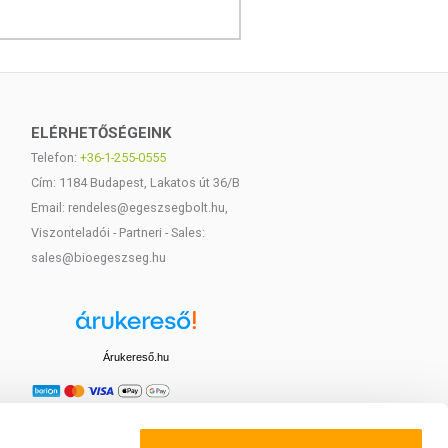
ELÉRHETŐSÉGEINK
Telefon:
+36-1-255-0555
Cím: 1184 Budapest, Lakatos út 36/B
Email: rendeles@egeszsegbolt.hu,
Viszonteladói - Partneri - Sales:
sales@bioegeszseg.hu
Árukereső.hu