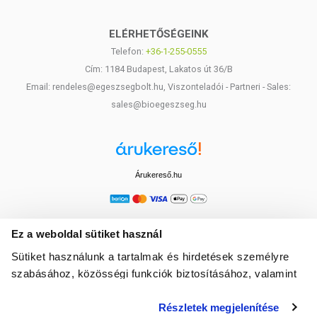
ELÉRHETŐSÉGEINK
Telefon:
+36-1-255-0555
Cím: 1184 Budapest, Lakatos út 36/B
Email: rendeles@egeszsegbolt.hu, Viszonteladói - Partneri - Sales:
sales@bioegeszseg.hu
Árukereső.hu
Ez a weboldal sütiket használ
Sütiket használunk a tartalmak és hirdetések személyre
szabásához, közösségi funkciók biztosításához, valamint
weboldalforgalmunk elemzéséhez. Ezenkívül közösségi
Részletek megjelenítése
média-, hirdető- és elemező partnereinkkel megosztjuk az