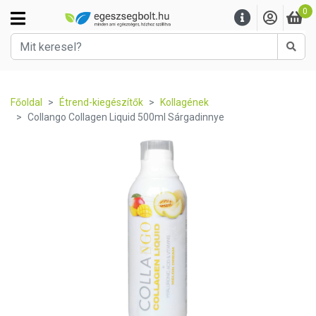
0
Kere
Főoldal
Étrend-kiegészítők
Kollagének
Collango Collagen Liquid 500ml Sárgadinnye