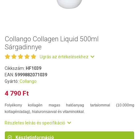
Collango Collagen Liquid 500ml
Sárgadinnye
Ugrás az értékelésekhez
Cikkszám:
HF1039
EAN:
5999882071039
Gyártó:
Collango
4 790 Ft
Folyékony kollagén magas hatóanyag tartalommal (10.000mg
kollagén/adag), hialuronsavval és vitaminokkal.
Részletes leírás és specifikáció
Készletinformáció