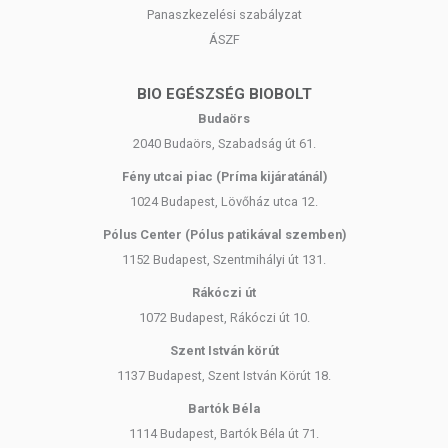
egészséges életmódot! A termék nem gyógyít betegségeket! A termék
Panaszkezelési szabályzat
nem az orvosi kezelés helyettesítésére alkalmas! Betegség esetén
ÁSZF
használatát beszélje meg kezelőorvosával. Az ajánlott napi
fogyasztási mennyiséget ne lépje túl! Ne szedje a készítményt, ha az
összetevők bármelyikére érzékeny vagy allergiás! Kisgyermektől
BIO EGÉSZSÉG BIOBOLT
elzárva tartandó!
Budaörs
2040 Budaörs, Szabadság út 61.
Fény utcai piac (Príma kijáratánál)
1024 Budapest, Lövőház utca 12.
Pólus Center (Pólus patikával szemben)
1152 Budapest, Szentmihályi út 131.
Rákóczi út
1072 Budapest, Rákóczi út 10.
Szent István körút
1137 Budapest, Szent István Körút 18.
Bartók Béla
1114 Budapest, Bartók Béla út 71.