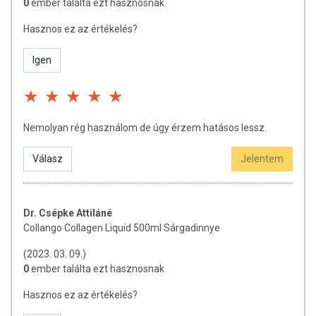
0
ember találta ezt hasznosnak
fogyasztását javasolják.
Hasznos ez az értékelés?
Fontos, hogy a készítmény tartalmazzon C-vitamint, ami
hozzájárul a kollagén hasznosulásához és serkenti a
szervezet kollagén termelését.
Igen
Mi volt előbb? Folyékony kollagén, por formájú kollagén, kollagén
kapszula/tabletta? Avagy mi a különbség és azonosság ezen
termékeknél?
Nemolyan rég használom de úgy érzem hatásos lessz.
Ez nem a tyúk és a tojás dilemmája! MINDEN kollagénes készítmény
POR formában kezdődik. A gyártó/forgalmazó dönti el, milyen
Válasz
Jelentem
formában kerül a fogyasztóhoz.
Mindegyik felsorolt készítmény por formátumból származik!
A tabletta és kapszula mérete korlátozza a hatóanyag
Dr. Csépke Attiláné
mennyiségét egy adagra vetítve. Ezért lehetséges, hogy míg
Collango Collagen Liquid 500ml Sárgadinnye
por formátumban egy adagban 10.000mg kollagén van, addig
(2023. 03. 09.)
kapszula vagy tabletta esetén ugyanennyi hatóanyag akár 20
0
ember találta ezt hasznosnak
darabban érhető el.
A folyékony formában kapható készítmények érzékenyek a
Hasznos ez az értékelés?
hőmérsékletre, mivel a kollagén egy romlandó fehérje.
Tartósítószerrel is felbontás után hűtőben tárolandók és rövid