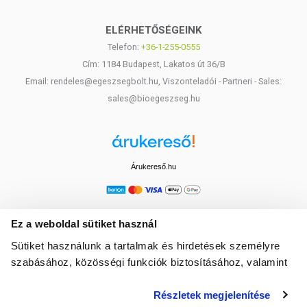
ELÉRHETŐSÉGEINK
Telefon:
+36-1-255-0555
Cím: 1184 Budapest, Lakatos út 36/B
Email: rendeles@egeszsegbolt.hu, Viszonteladói - Partneri - Sales:
sales@bioegeszseg.hu
Árukereső.hu
Ez a weboldal sütiket használ
Sütiket használunk a tartalmak és hirdetések személyre
szabásához, közösségi funkciók biztosításához, valamint
weboldalforgalmunk elemzéséhez. Ezenkívül közösségi
Részletek megjelenítése
média-, hirdető- és elemező partnereinkkel megosztjuk az