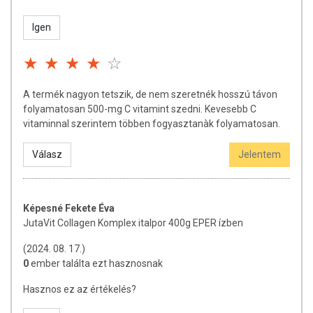
Származási hely:
Magyarország (Juvapharma Kft.)
Igen
A termék nagyon tetszik, de nem szeretnék hosszú távon
folyamatosan 500-mg C vitamint szedni. Kevesebb C
vitaminnal szerintem többen fogyasztanàk folyamatosan.
Válasz
Jelentem
Képesné Fekete Éva
JutaVit Collagen Komplex italpor 400g EPER ízben
(2024. 08. 17.)
0
ember találta ezt hasznosnak
Hasznos ez az értékelés?