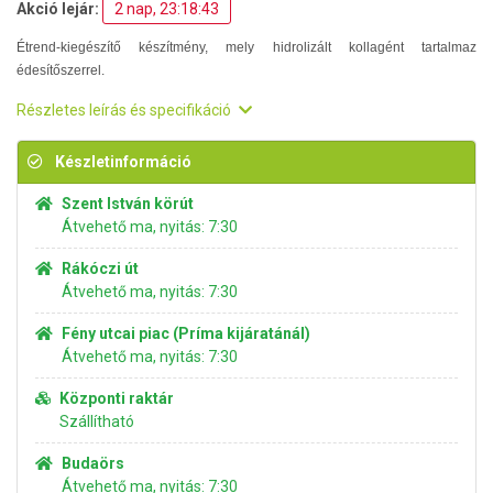
Akció lejár:
2 nap, 23:18:43
Étrend-kiegészítő készítmény, mely hidrolizált kollagént tartalmaz
édesítőszerrel.
Részletes leírás és specifikáció
Készletinformáció
Szent István körút
Átvehető ma, nyitás: 7:30
Rákóczi út
Átvehető ma, nyitás: 7:30
Fény utcai piac (Príma kijáratánál)
Átvehető ma, nyitás: 7:30
Központi raktár
Szállítható
Budaörs
Átvehető ma, nyitás: 7:30