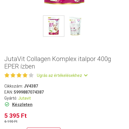
JutaVit Collagen Komplex italpor 400g
EPER ízben
Ugrás az értékelésekhez
Cikkszám:
JV4387
EAN:
5999887074387
Gyártó:
Jutavit
Készleten
5 395 Ft
6 190 Ft