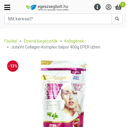
0
Kere
Főoldal
Étrend-kiegészítők
Kollagének
JutaVit Collagen Komplex italpor 400g EPER ízben
-13%