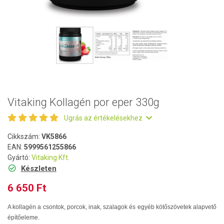
Vitaking Kollagén por eper 330g
Ugrás az értékelésekhez
Cikkszám:
VK5866
EAN:
5999561255866
Gyártó:
Vitaking Kft.
Készleten
6 650 Ft
A kollagén a csontok, porcok, inak, szalagok és egyéb kötőszövetek alapvető
építőeleme.