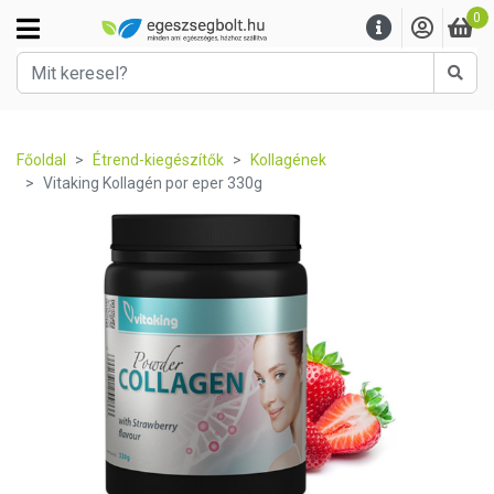
0
Kere
Főoldal
Étrend-kiegészítők
Kollagének
Vitaking Kollagén por eper 330g