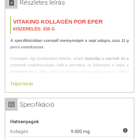
Részletes leírás
VITAKING KOLLAGÉN POR EPER
KISZERELÉS: 330 G
A specifikációban szereplő mennyiségek a napi adagra, azaz 11 g
porra vonatkoznak.
A kollagén egy természetes fehérje, amely
biztosítja a szervek és a
szövetek rugalmasságát, építi a porcokat, az ízületeket, a hajat, a
körmöket és a bőrt
, valamint minden létfontosságú szervet. Idővel
egyre kevesebb termelődik belőle, ezért kívülről
szükséges a pótlása
.
Teljes leírás
A kollagén hozzájárulhat az öregedési folyamatok lassításához, a bőr
egészségének és rugalmasságának megőrzése mellett fontos
szerepet játszik a csontok, a fogak felépítésében, az inak és izmok
Specifikáció
erősségében, a szem szilárdságában is. A kollagén rostos hálót alkot
a szervezetben, ez a zselatinszerű anyag összeköti a csontvázat a
lágy szövetekkel, valamint az izmokat, a porcokat és a szalagokat.
Hatóanyagok
EPRES KOLLAGÉN STEVIÁVAL ÉDESÍTVE
Kollagén
9 000 mg
A kollagén egy a természetben előforduló fehérje, és az állatvilág