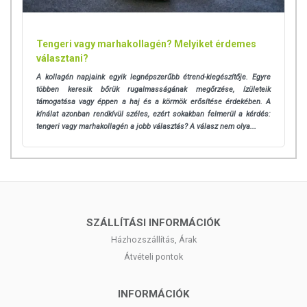
Napi ajánlott mennyiség:
Naponta 1 alkalommal 11 g (1 enyhén
púpos adagolókanál) por vízben feloldva 3 hónapon keresztül, majd
heti 11 g terméket fogyasszon.
Tengeri vagy marhakollagén? Melyiket érdemes
Elkészítése:
keverjen el 11g kollagén port 2 dl vízben. (1 enyhén
választani?
púpos adagolókanál)
A kollagén napjaink egyik legnépszerűbb étrend-kiegészítője. Egyre
A készítmény napi adagonként 9g kollagént tartalmaz.
többen keresik bőrük rugalmasságának megőrzése, ízületeik
támogatása vagy éppen a haj és a körmök erősítése érdekében. A
ÖSSZETEVŐK
kínálat azonban rendkívül széles, ezért sokakban felmerül a kérdés:
tengeri vagy marhakollagén a jobb választás? A válasz nem olya...
Összetevők:
Hidrolizált peptan-kollagén (marha kollagén),
aszkorbinsav, citromsav, természetes és mesterséges aroma, kollagén
(81%), édesítőszer: szteviol glikozid, cink-citrát, színezék: céklapor.
Tej, tojás, glutén, szója, földimogyoró, mogyoró, hal és rákféle
összetevőket feldolgozó üzemben készült!
SZÁLLÍTÁSI INFORMÁCIÓK
TOVÁBBI TUDNIVALÓK
Házhozszállítás, Árak
Átvételi pontok
Minőségét megőrzi:
a doboz alján jelzett időpontig.
Származási hely:
EU
INFORMÁCIÓK