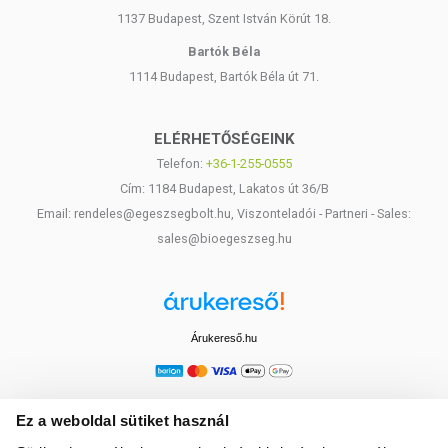
egészséges életmódot! A termék nem gyógyít betegségeket! A termék
1137 Budapest, Szent István Körút 18.
nem az orvosi kezelés helyettesítésére alkalmas! Betegség esetén
használatát beszélje meg kezelőorvosával. Az ajánlott napi
Bartók Béla
fogyasztási mennyiséget ne lépje túl! Ne szedje a készítményt, ha az
1114 Budapest, Bartók Béla út 71.
összetevők bármelyikére érzékeny vagy allergiás! Kisgyermektől
elzárva tartandó!
ELÉRHETŐSÉGEINK
Telefon:
+36-1-255-0555
Cím: 1184 Budapest, Lakatos út 36/B
Email: rendeles@egeszsegbolt.hu, Viszonteladói - Partneri - Sales:
sales@bioegeszseg.hu
Árukereső.hu
Ez a weboldal sütiket használ