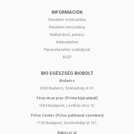
bőrpróbát végezni az összetevőkkel szembeni érzékenység
kizárása végett. A fül mögötti terület erre kiválóan alkalmas,
INFORMÁCIÓK
mert ott nagyon vékony és érzékeny a bőr.
Rendelés módosítása
A glutation krém alkalmazásakor ügyelj rá, hogy szembe és
Rendelés lemondása
nyálkahártyára ne kerüljön.
Reklamáció, panasz
Nem tudom kinyerni a krémet az airless flakonból, mit tegyek?
Adatvédelem
Panaszkezelési szabályzat
(Illusztrációért lásd a termék fotóit!)
Az airless flakonoknál sajnos
előfordulhat ez a probléma. A megoldás az, hogy a flakon alját
ÁSZF
lepattintva láthatsz egy kiálló kis műanyag részt pontosan középen.
Ezt kell a hüvelyk- vagy mutatóujjad segítségével felnyomni, amíg egy
BIO EGÉSZSÉG BIOBOLT
cuppanó hangot nem hallasz. Ez azt jelzi, hogy kinyomtad a levegőt,
Budaörs
és a pumpa működni fog. Ezt követően helyezd vissza az alját, és
kezdd el pumpálni. Lehet, hogy kell hozzá néhány pumpálás, mire a
2040 Budaörs, Szabadság út 61.
vékony műanyag csövön feljut a krém.
Fény utcai piac (Príma kijáratánál)
Ezt a műveletet javasoljuk akkor is, amikor már érezhetően kevés
1024 Budapest, Lövőház utca 12.
krém van a termékben.
Pólus Center (Pólus patikával szemben)
1152 Budapest, Szentmihályi út 131.
ÖSSZETEVŐK
Rákóczi út