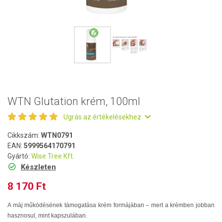
WTN Glutation krém, 100ml
Ugrás az értékelésekhez
Cikkszám:
WTN0791
EAN:
5999564170791
Gyártó:
Wise Tree Kft.
Készleten
8 170 Ft
A máj működésének támogatása krém formájában – mert a krémben jobban
hasznosul, mint kapszulában.