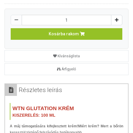
Kosárba rakom
Kívánságlista
Árfigyelő
Részletes leírás
WTN GLUTATION KRÉM
KISZERELÉS: 100 ML
A máj támogatására kifejlesztett krém!
Miért krém? Mert a bőrön
keresztül történő felszívódás hatékonyabb.