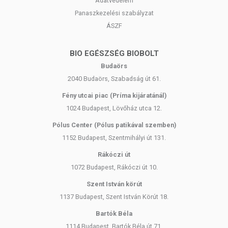
Adatvédelem
Panaszkezelési szabályzat
ÁSZF
BIO EGÉSZSÉG BIOBOLT
Budaörs
2040 Budaörs, Szabadság út 61.
Fény utcai piac (Príma kijáratánál)
1024 Budapest, Lövőház utca 12.
Pólus Center (Pólus patikával szemben)
1152 Budapest, Szentmihályi út 131.
Rákóczi út
1072 Budapest, Rákóczi út 10.
Szent István körút
1137 Budapest, Szent István Körút 18.
Bartók Béla
1114 Budapest, Bartók Béla út 71.