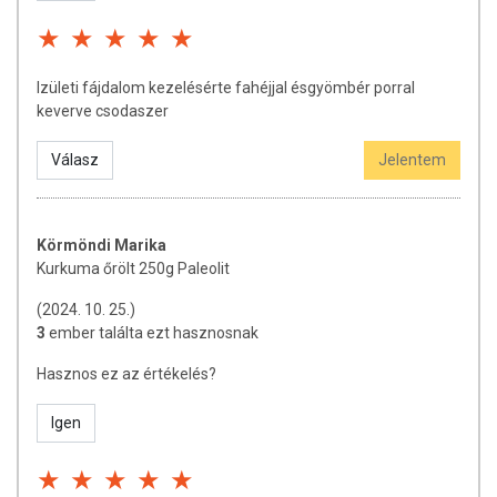
Izületi fájdalom kezelésérte fahéjjal ésgyömbér porral
keverve csodaszer
Válasz
Jelentem
Körmöndi Marika
Kurkuma őrölt 250g Paleolit
(2024. 10. 25.)
3
ember találta ezt hasznosnak
Hasznos ez az értékelés?
Igen