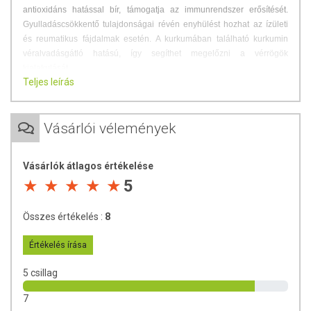
antioxidáns hatással bír, támogatja az immunrendszer erősítését.
Gyulladáscsökkentő tulajdonságai révén enyhülést hozhat az ízületi
és reumatikus fájdalmak esetén. A kurkumában található kurkumin
véralvadásgátló hatású, így segíthet megelőzni a vérrögök
kialakulását.
Teljes leírás
TOVÁBBI TUDNIVALÓK A TERMÉKRŐL
Forgalmazó:
Vásárlói vélemények
PALEOCENTRUM Kft.
Minőségmegőrzés:
A csomagoláson feltüntetett dátumig.
Vásárlók átlagos értékelése
Tárolás:
Száraz, hűvös helyen.
5
Összes értékelés :
8
Értékelés írása
5 csillag
7