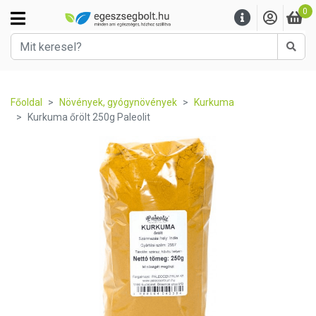
0
Kere
Főoldal
Növények, gyógynövények
Kurkuma
Kurkuma őrölt 250g Paleolit