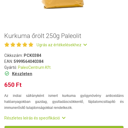
Kurkuma őrölt 250g Paleolit
Ugrás az értékelésekhez
Cikkszám:
PCK0384
EAN:
5999564040384
Gyártó:
PaleoCentrum Kft.
Készleten
650 Ft
Az indiai sáfrányként ismert kurkuma gyógynövény antioxidáns
hatóanyagokban gazdag, gyulladáscsökkentő, fájdalomcsillapító és
immunerősítő tulajdonságokkal rendelkezik.
Részletes leírás és specifikáció