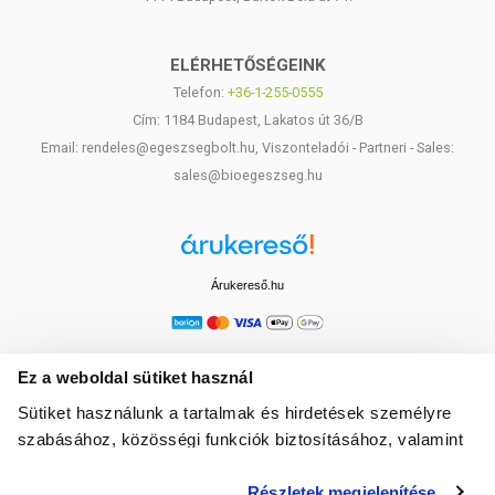
ELÉRHETŐSÉGEINK
Telefon:
+36-1-255-0555
Cím: 1184 Budapest, Lakatos út 36/B
Email: rendeles@egeszsegbolt.hu, Viszonteladói - Partneri - Sales:
sales@bioegeszseg.hu
Árukereső.hu
Ez a weboldal sütiket használ
Sütiket használunk a tartalmak és hirdetések személyre
szabásához, közösségi funkciók biztosításához, valamint
weboldalforgalmunk elemzéséhez. Ezenkívül közösségi
Részletek megjelenítése
média-, hirdető- és elemező partnereinkkel megosztjuk az