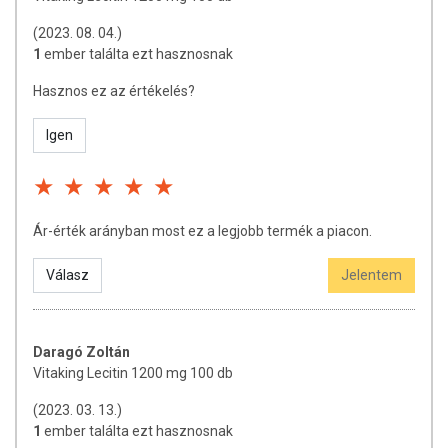
használatát beszélje meg kezelőorvosával. Az ajánlott napi
fogyasztási mennyiséget ne lépje túl! Ne szedje a készítményt, ha az
(2023. 08. 04.)
összetevők bármelyikére érzékeny vagy allergiás! Kisgyermektől
1
ember találta ezt hasznosnak
elzárva tartandó!
Hasznos ez az értékelés?
Igen
Ár-érték arányban most ez a legjobb termék a piacon.
Válasz
Jelentem
Daragó Zoltán
Vitaking Lecitin 1200 mg 100 db
(2023. 03. 13.)
1
ember találta ezt hasznosnak