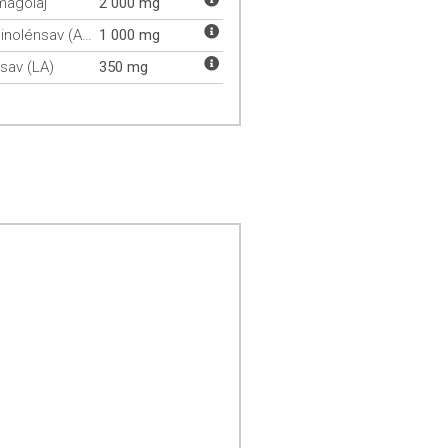
magolaj
2 000 mg
Alfa-linolénsav (ALA)
1 000 mg
lsav (LA)
350 mg