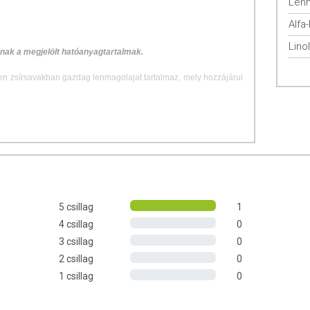
Len
Lino
znak a megjelölt hatóanyagtartalmak.
len zsírsavakban gazdag lenmagolajat tartalmaz, mely hozzájárul
ajjal
tásához
olaj – már évezredek óta kedvelt táplálék, melynek jótékony
5 csillag
1
lenmagolaj B-vitaminokat, antioxidáns hatású E-vitamint, valamint
4 csillag
0
3 csillag
0
2 csillag
0
1 csillag
0
lenmagolaj gazdag többszörösen telítetlen zsírsavakban. Ezek
sav (omega-3 zsírsav), amely hozzájárul a vér normál