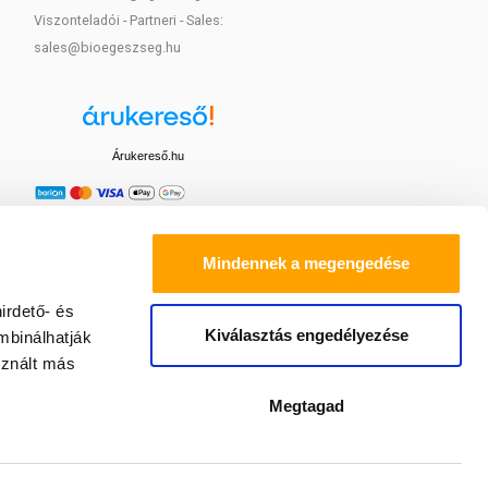
Viszonteladói - Partneri - Sales:
sales@bioegeszseg.hu
Árukereső.hu
Mindennek a megengedése
irdető- és
Kiválasztás engedélyezése
mbinálhatják
sznált más
Megtagad