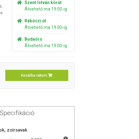
Szent István körút
z,
Átvehető ma 19:00-ig
 a
Rákóczi út
Átvehető ma 19:00-ig
Budaörs
Átvehető ma 19:00-ig
Kosárba rakom
Specifikáció
ok, zsírsavak