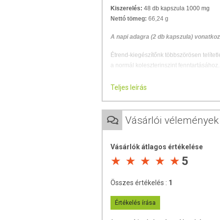
Kiszerelés:
48 db kapszula 1000 mg
Nettó tömeg:
66,24 g
A napi adagra (2 db kapszula) vonatko
Étrend-kiegészítőnk többszörösen telítet
a normál koleszterinszint fenntartásához.
Kapszulánként 1000 mg lenmagol
Teljes leírás
A normál koleszterinszint támoga
Omega-3 zsírsavakat tartalmaz
Vásárlói vélemények
Értékes összetevő
A lenmag – és a belőle készült lenmag
Vásárlók átlagos értékelése
hatásait az ókori Kínában is ismerték. A 
5
magnéziumot is tartalmaz.
Kiváló minőségű termék
Összes értékelés :
1
Étrend-kiegészítőnk fő alkotóeleme, a 
Értékelés írása
közül kiemelkedik az alfa-linolén
koleszterinszintjének megőrzéséhez.