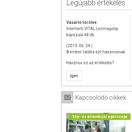
Legújabb értékelés
Napi egészségmegőrzés
Természetes eredetű, koncentrált ha
Vásárló törölve
kiválasztott és ellenőrzött összetevői seg
Interherb VITAL Lenmagolaj
mindennapokban.
kapszula 48 db
HASZNÁLATI ÚTMUTAT
(2019. 06. 24.)
0
ember találta ezt hasznosnak
Javasolt napi adag:
2×1 db kapszula
Hasznos ez az értékelés?
ÖSSZETÉTEL
Igen
Összetevők:
lenmagolaj (1000 mg/kapszul
A napi adag (2 db kapszula) tartalmaz:
Kapcsolódó cikkek
Lenmagolaj: 2000 mg
ebből: Linolsav 350 mg
Alfa-linolénsav (ALA): 1000 mg
Szív- és érrendszer egészsége
TOVÁBBI INFORMÁCIÓ