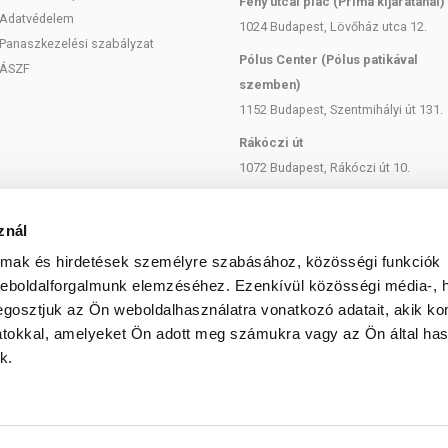
Fény utcai piac (Príma kijáratánál)
Adatvédelem
1024 Budapest, Lövőház utca 12.
Panaszkezelési szabályzat
Pólus Center (Pólus patikával
ÁSZF
szemben)
1152 Budapest, Szentmihályi út 131.
Rákóczi út
1072 Budapest, Rákóczi út 10.
Szent István körút
1137 Budapest, Szent István Körút
znál
18.
almak és hirdetések személyre szabásához, közösségi funkciók
Bartók Béla
weboldalforgalmunk elemzéséhez. Ezenkívül közösségi média-, h
gosztjuk az Ön weboldalhasználatra vonatkozó adatait, akik ko
1114 Budapest, Bartók Béla út 71.
atokkal, amelyeket Ön adott meg számukra vagy az Ön által ha
k.
© 2025 Minden jog fenntartva egeszsegbolt.hu