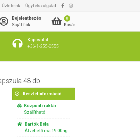
Üzleteink
Ügyfélszolgálat
2 495 Ft
Kosárba rakom
Bejelentkezés
0
Kosár
Saját fiók
Kapcsolat
+36-1-255-0555
apszula 48 db
Készletinformáció
Központi raktár
Szállítható
Bartók Béla
Átvehető ma 19:00-ig