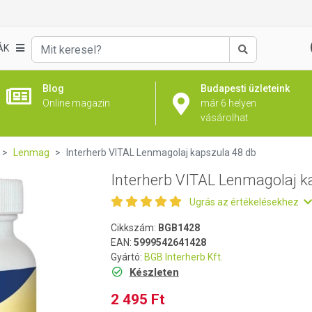
kapszula 48 db
ÁK
Keresés
Blog
Budapesti üzleteink
Online magazin
már 6 helyen
vásárolhat
Lenmag
Interherb VITAL Lenmagolaj kapszula 48 db
Interherb VITAL Lenmagolaj k
Ugrás az értékelésekhez
Cikkszám:
BGB1428
EAN:
5999542641428
Gyártó:
BGB Interherb Kft.
Készleten
2 495 Ft