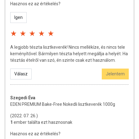
Hasznos ez az értékelés?
Igen
A legjobb tészta lisztkeverék! Nincs mellékíze, és nincs tele
keményítővel. Bármilyen tészta helyett megállja a helyét. Ha
tésztás ételről van szó, én szinte csak ezt használom.
Válasz
Jelentem
Szegedi Éva
EDEN PREMIUM Bake-Free Nokedli lisztkeverék 1000g
(2022. 07. 26.)
1
ember találta ezt hasznosnak
Hasznos ez az értékelés?