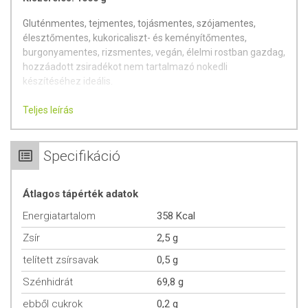
Gluténmentes, tejmentes, tojásmentes, szójamentes,
élesztőmentes, kukoricaliszt- és keményítőmentes,
burgonyamentes, rizsmentes, vegán, élelmi rostban gazdag,
hozzáadott zsiradékot nem tartalmazó nokedli
készítéséhez ideális.
Alkalmazási terület: A termék gluténmentes, tejmentes,
Teljes leírás
tojásmentes, szójamentes, élesztőmentes, kukoricaliszt- és
keményítőmentes, burgonyamentes, rizsmentes, vegán,
élelmi rostban gazdag, hozzáadott zsiradékot nem
Specifikáció
tartalmazó nokedli készítésére alkalmas.
Átlagos tápérték adatok
ÖSSZETEVŐK
Energiatartalom
358 Kcal
Gluténmentes lisztkeverék (kölesliszt [köles: Lengyelország],
quinoa liszt), tápióka keményítő, útifű maghéj liszt
Zsír
2,5 g
telített zsírsavak
0,5 g
RECEPTÖTLETEK
Szénhidrát
69,8 g
Elkészítési javaslat:
ebből cukrok
0,2 g