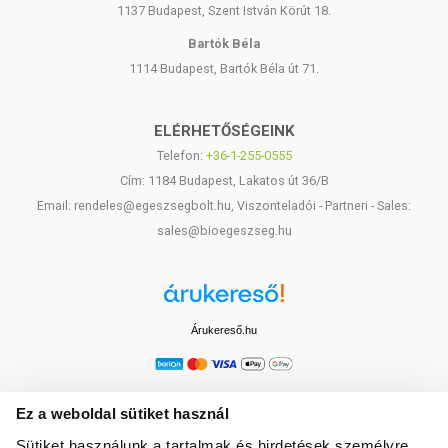
1137 Budapest, Szent István Körút 18.
Bartók Béla
1114 Budapest, Bartók Béla út 71.
ELÉRHETŐSÉGEINK
Telefon:
+36-1-255-0555
Cím: 1184 Budapest, Lakatos út 36/B
Email: rendeles@egeszsegbolt.hu, Viszonteladói - Partneri - Sales:
sales@bioegeszseg.hu
Árukereső.hu
Ez a weboldal sütiket használ
Sütiket használunk a tartalmak és hirdetések személyre