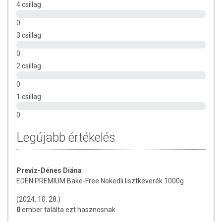
4 csillag
Nettó tömeg: 1000 g
0
3 csillag
0
2 csillag
0
1 csillag
0
Legújabb értékelés
Previz-Dénes Diána
EDEN PREMIUM Bake-Free Nokedli lisztkeverék 1000g
(2024. 10. 28.)
0
ember találta ezt hasznosnak