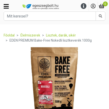
0
Kere
Főoldal
Élelmiszerek
Lisztek, darák, sikér
EDEN PREMIUM Bake-Free Nokedli lisztkeverék 1000g