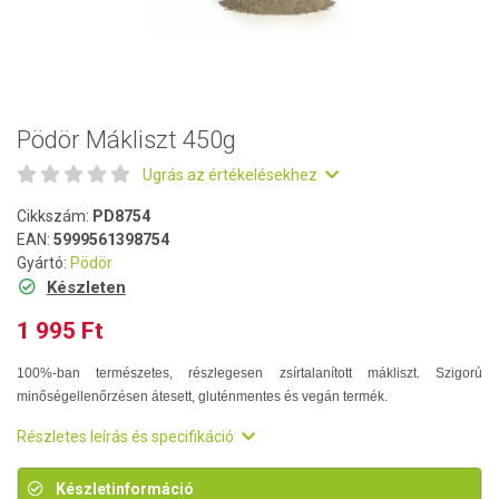
Pödör Mákliszt 450g
Ugrás az értékelésekhez
Cikkszám:
PD8754
EAN:
5999561398754
Gyártó:
Pödör
Készleten
1 995 Ft
100%-ban természetes, részlegesen zsírtalanított mákliszt. Szigorú
minőségellenőrzésen átesett, gluténmentes és vegán termék.
Részletes leírás és specifikáció
Készletinformáció