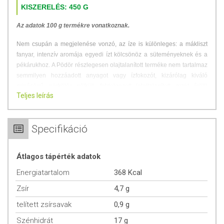
KISZERELÉS: 450 G
Az adatok 100 g termékre vonatkoznak.
Nem csupán a megjelenése vonzó, az íze is különleges: a mákliszt
fanyar, intenzív aromája egyedi ízt kölcsönöz a süteményeknek és a
pékárukhoz. A Pödör részlegesen olajtalanított terméke nem tartalmaz
semmilyen hozzáadott anyagot vagy ízfokozót, kizárólag kiváló
minőségű, pörkölés nélküli, feldolgozott (olajtalanított, majd őrölt)
Teljes leírás
mákot tartalmaz.
A gondos feldolgozási folyamat során körülbelül 7,7
gramm mákolaj marad a lisztben.
A Pödör máklisztjének további
előnye az alacsony szénhidráttartalom és a magas
Specifikáció
rosttartalom.
Próbálja ki Ön is, és gazdagítsa mindennapi étrendjét a
prémium minőségű mákliszttel!
Átlagos tápérték adatok
FELHASZNÁLÁSI JAVASLATOK
Energiatartalom
368 Kcal
Használható a hagyományos liszt részleges helyettesítésére (10-
Zsír
4,7 g
20%), hozzáadható müzlihez, joghurthoz, turmixokhoz. Különösen jól
passzol édes süteményekhez.
telített zsírsavak
0,9 g
Szénhidrát
17 g
ÖSSZETEVŐK