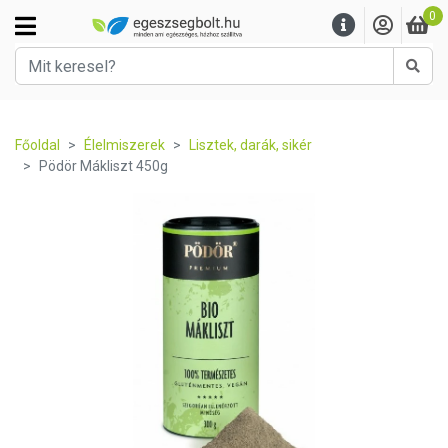
0
Kere
Főoldal
Élelmiszerek
Lisztek, darák, sikér
Pödör Mákliszt 450g