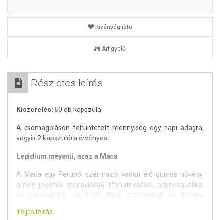
Kívánságlista
Árfigyelő
Részletes leírás
Kiszerelés:
60 db kapszula
A csomagoláson feltüntetett mennyiség egy napi adagra,
vagyis 2 kapszulára érvényes.
Lepidium meyenii, azaz a Maca
A Maca egy Peruból származó, vadon élő gumós növény,
amely jelentős mennyiségű fitonutrienssel, aminosavakkal
és zsírsavakkal bír. Ezen felül vitaminokat és ásványi
anyagokat is tartalmaz. A perui nép szuperélelmiszerként
Teljes leírás
tartja számon, de a ginzenghez hasonló élettani