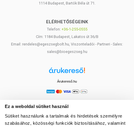
1114 Budapest, Bartók Béla út 71.
ELÉRHETŐSÉGEINK
Telefon:
+36-1-255-0555
Cím: 1184 Budapest, Lakatos út 36/B
Email: rendeles@egeszsegbolt.hu, Viszonteladói - Partneri - Sales:
sales@bioegeszseg.hu
Árukereső.hu
Ez a weboldal sütiket használ
Sütiket használunk a tartalmak és hirdetések személyre
szabásához, közösségi funkciók biztosításához, valamint
weboldalforgalmunk elemzéséhez. Ezenkívül közösségi