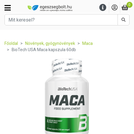
0
Kere
Főoldal
Növények, gyógynövények
Maca
BioTech USA Maca kapszula 60db