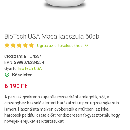
BioTech USA Maca kapszula 60db
Ugrás az értékelésekhez
Cikkszám:
BTU4554
EAN:
5999076234554
Gyártó:
BioTech USA
Készleten
6 190 Ft
A peruiak gyakran szuperélelmiszerként emlegetik, sőt, a
ginzenghez hasonló élettani hatásai miatt perui ginzengként is
ismert. Használata mélyen gyökerezik a múltban, az inka
harcosok például csata előtt rendszeresen fogyasztották, hogy
növeljék erejüket és kitartásukat.